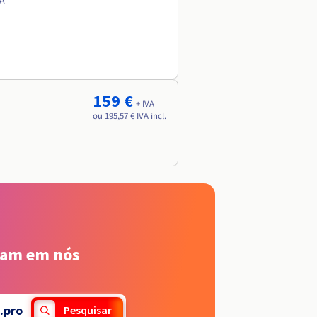
VA
159 €
+ IVA
ou 195,57 € IVA incl.
iam em nós
.pro
Pesquisar