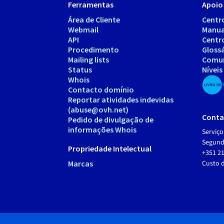
Ferramentas
Apoio 
Área de Cliente
Centr
Webmail
Manua
API
Centr
Procedimento
Gloss
Mailing lists
Comu
Status
Níveis
Whois
Contacto domínio
Reportar atividades indevidas
(abuse@ovh.net)
Conta
Pedido de divulgação de
informações Whois
Serviço
Segunda
Propriedade Intelectual
+351 21
Marcas
Custo 