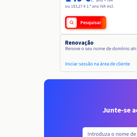
1.º ano + IVA
ou 183,27 € 1.º ano IVA incl.
Pesquisar
Renovação
Renove o seu nome de domínio atra
Iniciar sessão na área de cliente
Junte-se 