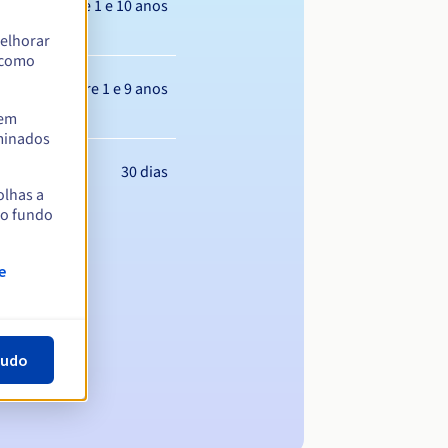
Entre 1 e 10 anos
elhorar
m como
Entre 1 e 9 anos
tem
rminados
30 dias
olhas a
no fundo
e
tudo