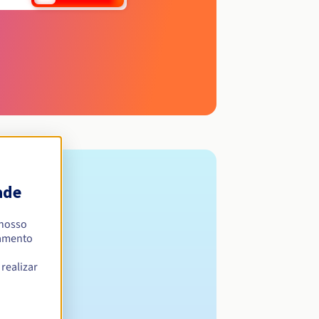
ade
 nosso
namento
realizar