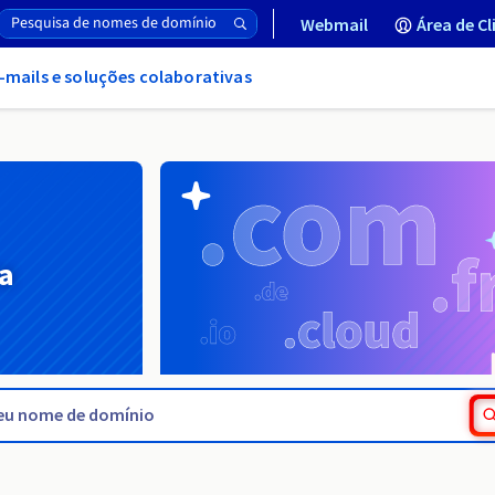
Webmail
Área de Cl
-mails e soluções colaborativas
a