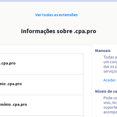
Ver todas as extensões
Informações sobre .cpa.pro
Manuais
Todas a
um conj
.cpa.pro
dar os 
serviço
Aceder
io .cpa.pro
Níveis de s
Pode co
vivo, ti
mínio .cpa.pro
suporte
acompa