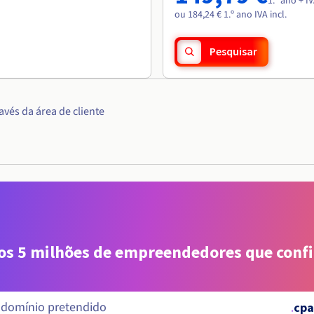
1.º ano + I
ou 184,24 € 1.º ano IVA incl.
Pesquisar
vés da área de cliente
aos 5 milhões de empreendedores que conf
.
cpa