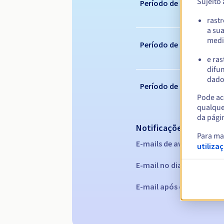
Sujeito
Período de registo
rast
a su
medi
Período de renovação
e ras
difun
dados
Período de redenção
Pode ace
qualque
da pági
Notificações automáti
Para ma
E-mails de aviso:
60, 30, 1
utiliza
E-mail no dia da expiraç
E-mail após o Redemptio