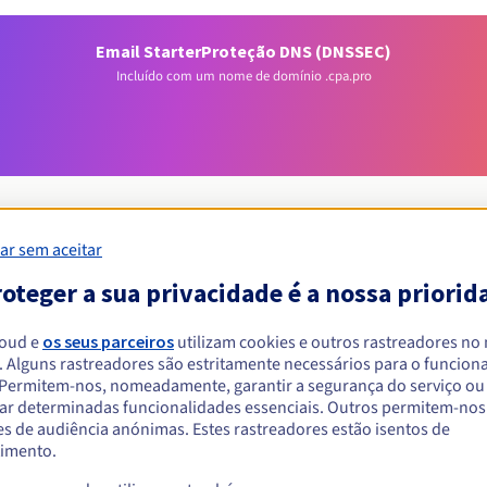
Email Starter
Proteção DNS (DNSSEC)
Incluído com um nome de domínio .cpa.pro
ar sem aceitar
oteger a sua privacidade é a nossa priorid
Condições de elegibilidade
loud e
os seus parceiros
utilizam cookies e outros rastreadores no
um .cpa.pro?
. Alguns rastreadores são estritamente necessários para o funcio
. Permitem-nos, nomeadamente, garantir a segurança do serviço ou
singulares ou coletivas, sem restrição geográfica.
ar determinadas funcionalidades essenciais. Outros permitem-nos 
s de audiência anónimas. Estes rastreadores estão isentos de
Regras de gestão e notificações
imento.