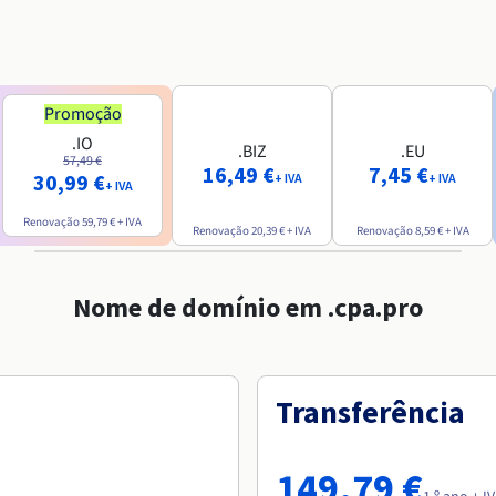
Promoção
.IO
.BIZ
.EU
57,49 €
16,49 €
7,45 €
30,99 €
+ IVA
+ IVA
+ IVA
Renovação
59,79 €
+ IVA
Renovação
20,39 €
+ IVA
Renovação
8,59 €
+ IVA
Nome de domínio em .cpa.pro
Transferência
149,79 €