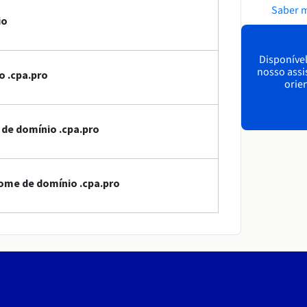
Saber 
io
Disponível
nosso assi
o .cpa.pro
orien
 de domínio .cpa.pro
ome de domínio .cpa.pro