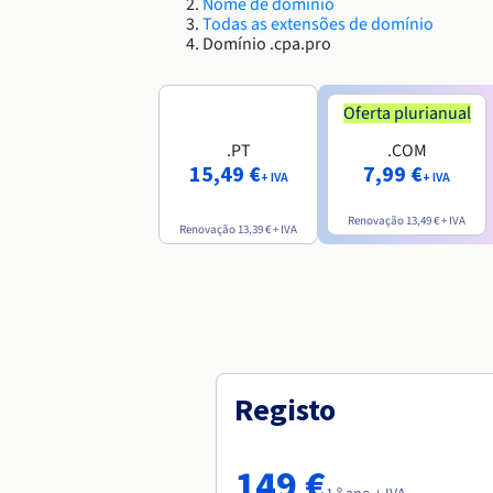
Nome de domínio
Todas as extensões de domínio
Domínio .cpa.pro
Oferta plurianual
.PT
.COM
15,49 €
7,99 €
+ IVA
+ IVA
Renovação
13,49 €
+ IVA
Renovação
13,39 €
+ IVA
Registo
149 €