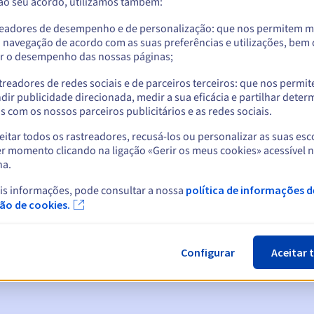
 ao seu acordo, utilizamos também:
readores de desempenho e de personalização: que nos permitem m
a navegação de acordo com as suas preferências e utilizações, be
r o desempenho das nossas páginas;
treadores de redes sociais e de parceiros terceiros: que nos permi
dir publicidade direcionada, medir a sua eficácia e partilhar dete
 com os nossos parceiros publicitários e as redes sociais.
itar todos os rastreadores, recusá-los ou personalizar as suas esc
r momento clicando na ligação «Gerir os meus cookies» acessível 
na.
cas:
is informações, pode consultar a nossa
política de informações d
5, 7 e 3 dias antes da data de expiração
ção de cookies.
ão
para notificar a suspensão do nome de domínio
Configurar
Aceitar 
n Grace Period
para notificar a eliminação do nome de domínio