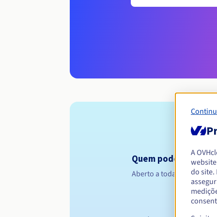
Continu
Pr
A OVHc
Quem pode registar 
website
do site
Aberto a todas as pessoas 
assegur
mediçõe
consent