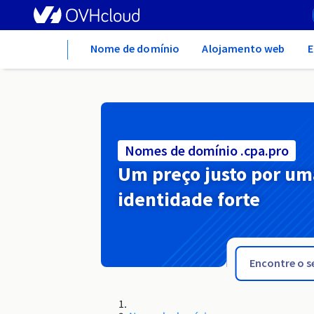
Home
Nome de domínio
Alojamento web
E
Nomes de domínio .cpa.pro
Um preço justo por um
identidade forte
.courses