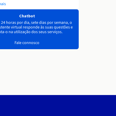
mais
Chatbot
 24 horas por dia, sete dias por semana, o
stente virtual responde às suas questões e
ta-o na utilização dos seus serviços.
Fale connosco