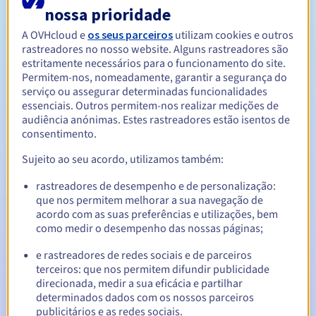
nossa prioridade
A OVHcloud e
os seus parceiros
utilizam cookies e outros
Entre 1 e 5 anos
Período de renovação
rastreadores no nosso website. Alguns rastreadores são
estritamente necessários para o funcionamento do site.
Permitem-nos, nomeadamente, garantir a segurança do
serviço ou assegurar determinadas funcionalidades
30 dias
Período de redenção
essenciais. Outros permitem-nos realizar medições de
audiência anónimas. Estes rastreadores estão isentos de
consentimento.
Notificações automáticas:
Sujeito ao seu acordo, utilizamos também:
E-mails de aviso:
60, 30, 15, 7 e 3 dias antes da data de
rastreadores de desempenho e de personalização:
expiração
que nos permitem melhorar a sua navegação de
acordo com as suas preferências e utilizações, bem
E-mail no dia da expiração
para notificar a suspensão do
como medir o desempenho das nossas páginas;
nome de domínio
e rastreadores de redes sociais e de parceiros
E-mail após o Redemption Grace Period
para notificar a
terceiros: que nos permitem difundir publicidade
eliminação do nome de domínio
direcionada, medir a sua eficácia e partilhar
determinados dados com os nossos parceiros
publicitários e as redes sociais.