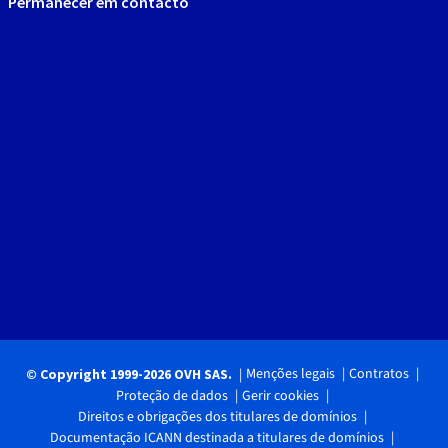
Permanecer em contacto
Menções legais
Contratos
© Copyright 1999-2026 OVH SAS.
Proteção de dados
Gerir cookies
Direitos e obrigações dos titulares de domínios
Documentação ICANN destinada a titulares de domínios