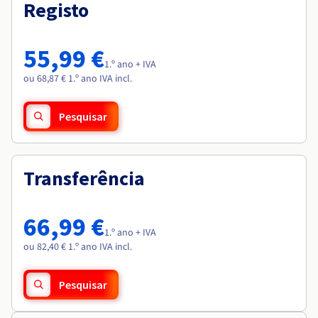
Documentação
Documentação
Registo
Roadmap & Changelog
Preços
Roadmap & Changelog
Roadmap & Changelog
Observabilidade
Disponibilidade por regiões
Documentação
55,99 €
Roadmap & Changelog
1.º ano + IVA
Roadmap & Changelog
ou 68,87 € 1.º ano IVA incl.
Pesquisar
Transferência
66,99 €
1.º ano + IVA
ou 82,40 € 1.º ano IVA incl.
Pesquisar