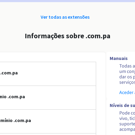
Ver todas as extensões
Informações sobre .com.pa
Manuais
Todas a
um conj
 .com.pa
dar os 
serviço
Aceder
nio .com.pa
Níveis de s
Pode co
vivo, ti
omínio .com.pa
suporte
acompa