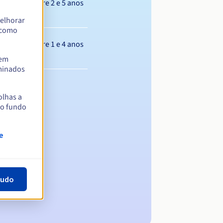
Entre 2 e 5 anos
elhorar
m como
Entre 1 e 4 anos
tem
rminados
olhas a
no fundo
e
tudo