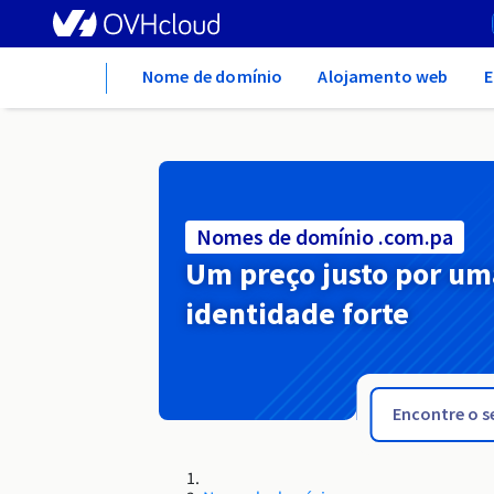
Home
Nome de domínio
Alojamento web
E
Nomes de domínio .com.pa
Um preço justo por um
identidade forte
.com.ni