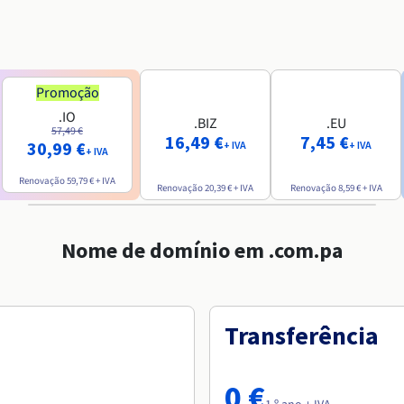
Promoção
.IO
.BIZ
.EU
57,49 €
16,49 €
7,45 €
30,99 €
+ IVA
+ IVA
+ IVA
Renovação
59,79 €
+ IVA
Renovação
20,39 €
+ IVA
Renovação
8,59 €
+ IVA
Nome de domínio em .com.pa
Transferência
0 €