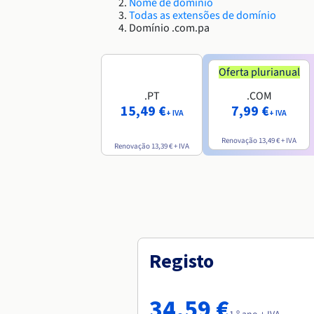
Nome de domínio
Todas as extensões de domínio
Domínio .com.pa
Oferta plurianual
.PT
.COM
15,49 €
7,99 €
+ IVA
+ IVA
Renovação
13,49 €
+ IVA
Renovação
13,39 €
+ IVA
Registo
34,59 €