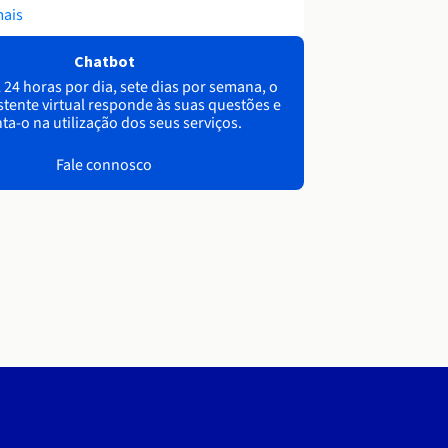
mais
Chatbot
 24 horas por dia, sete dias por semana, o
stente virtual responde às suas questões e
ta-o na utilização dos seus serviços.
Fale connosco