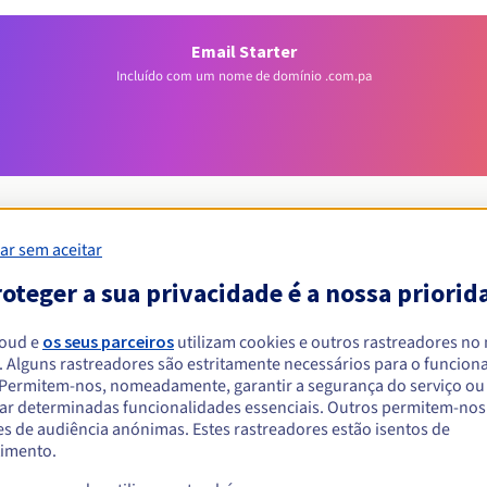
Email Starter
Incluído com um nome de domínio .com.pa
ar sem aceitar
oteger a sua privacidade é a nossa priorid
Condições de elegibilidade
loud e
os seus parceiros
utilizam cookies e outros rastreadores no
um .com.pa?
. Alguns rastreadores são estritamente necessários para o funcio
. Permitem-nos, nomeadamente, garantir a segurança do serviço ou
singulares ou coletivas, sem restrição geográfica.
ar determinadas funcionalidades essenciais. Outros permitem-nos 
s de audiência anónimas. Estes rastreadores estão isentos de
Regras de gestão e notificações
imento.