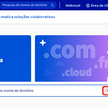
Webmail
Área de Cl
-mails e soluções colaborativas
a