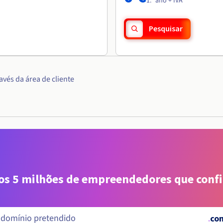
1.º ano + IVA
Pesquisar
vés da área de cliente
aos 5 milhões de empreendedores que conf
.
co