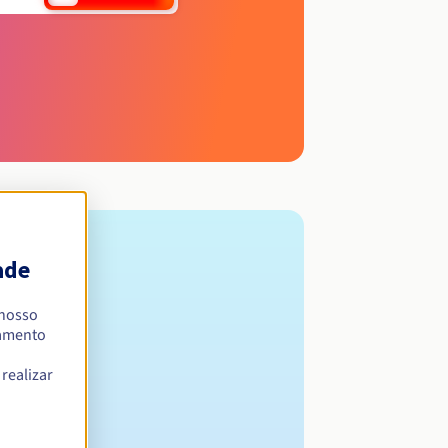
ade
 nosso
namento
realizar