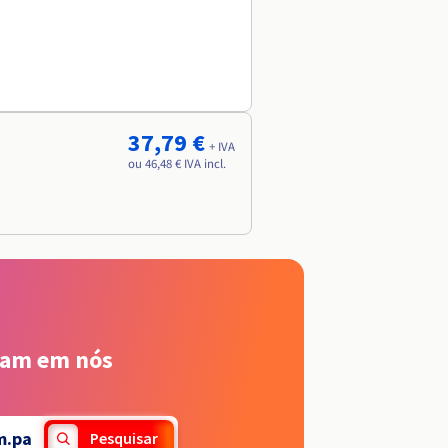
37,79 €
+ IVA
ou 46,48 € IVA incl.
iam em nós
m.pa
Pesquisar