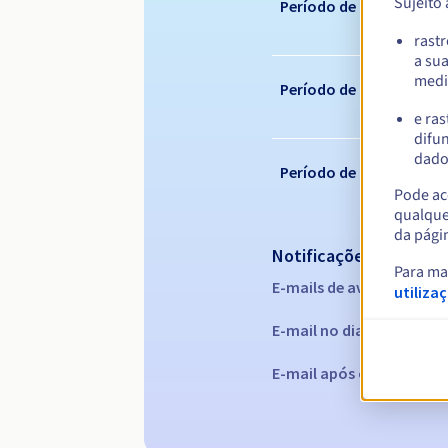
Sujeito
Período de registo
rast
a su
medi
Período de renovação
e ras
difun
dados
Período de redenção
Pode ace
qualque
da pági
Notificações automáti
Para ma
E-mails de aviso:
60, 30, 1
utiliza
E-mail no dia da expiraç
E-mail após o Redemptio