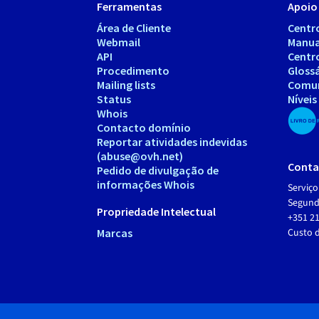
Ferramentas
Apoio 
Área de Cliente
Centr
Webmail
Manua
API
Centr
Procedimento
Gloss
Mailing lists
Comu
Status
Níveis
Whois
Contacto domínio
Reportar atividades indevidas
(abuse@ovh.net)
Conta
Pedido de divulgação de
informações Whois
Serviço
Segunda
Propriedade Intelectual
+351 21
Marcas
Custo 