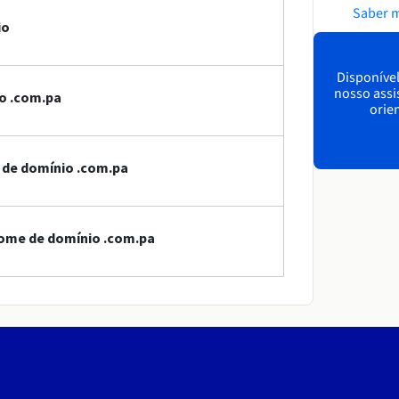
Saber 
io
Disponível
nosso assi
o .com.pa
orien
e de domínio .com.pa
nome de domínio .com.pa