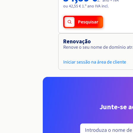
1.º ano + IVA
ou 42,55 € 1.º ano IVA incl.
Pesquisar
Renovação
Renove o seu nome de domínio atra
Iniciar sessão na área de cliente
Junte-se 