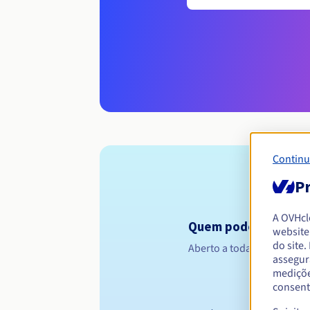
Continu
Pr
A OVHc
Quem pode registar 
website
do site
Aberto a todas as pessoas 
assegur
mediçõe
consent