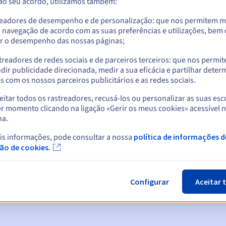
 ao seu acordo, utilizamos também:
readores de desempenho e de personalização: que nos permitem m
a navegação de acordo com as suas preferências e utilizações, be
r o desempenho das nossas páginas;
treadores de redes sociais e de parceiros terceiros: que nos permi
dir publicidade direcionada, medir a sua eficácia e partilhar dete
 com os nossos parceiros publicitários e as redes sociais.
itar todos os rastreadores, recusá-los ou personalizar as suas esc
r momento clicando na ligação «Gerir os meus cookies» acessível 
na.
cas:
is informações, pode consultar a nossa
política de informações d
5, 7 e 3 dias antes da data de expiração
ção de cookies.
ão
para notificar a suspensão do nome de domínio
Configurar
Aceitar 
n Grace Period
para notificar a eliminação do nome de domínio