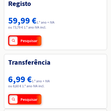
Documentação
Documentação
Registo
Roadmap & Changelog
Preços
Roadmap & Changelog
Roadmap & Changelog
Observabilidade
Disponibilidade por regiões
Documentação
59,99 €
Roadmap & Changelog
1.º ano + IVA
Roadmap & Changelog
ou 73,79 € 1.º ano IVA incl.
Pesquisar
Transferência
6,99 €
1.º ano + IVA
ou 8,60 € 1.º ano IVA incl.
Pesquisar