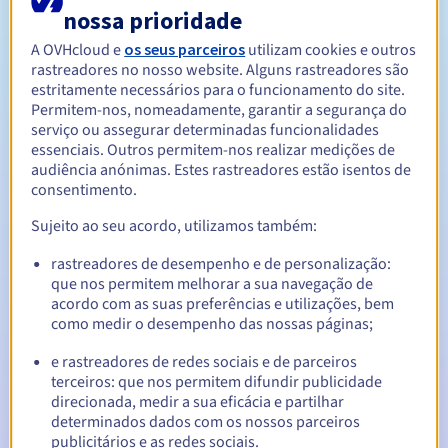
nossa prioridade
A OVHcloud e
os seus parceiros
utilizam cookies e outros
Entre 1 e 5 anos
Período de renovação
rastreadores no nosso website. Alguns rastreadores são
estritamente necessários para o funcionamento do site.
Permitem-nos, nomeadamente, garantir a segurança do
serviço ou assegurar determinadas funcionalidades
Período de redenção
essenciais. Outros permitem-nos realizar medições de
audiência anónimas. Estes rastreadores estão isentos de
consentimento.
Notificações automáticas:
Sujeito ao seu acordo, utilizamos também:
E-mails de aviso:
60, 30, 15, 7 e 3 dias antes da data de
rastreadores de desempenho e de personalização:
expiração
que nos permitem melhorar a sua navegação de
acordo com as suas preferências e utilizações, bem
E-mail no dia da expiração
para notificar a suspensão do
como medir o desempenho das nossas páginas;
nome de domínio
e rastreadores de redes sociais e de parceiros
E-mail após o Redemption Grace Period
para notificar a
terceiros: que nos permitem difundir publicidade
eliminação do nome de domínio
direcionada, medir a sua eficácia e partilhar
determinados dados com os nossos parceiros
publicitários e as redes sociais.