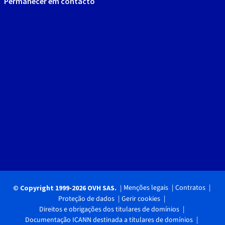
Permanecer em contacto
Menções legais
Contratos
© Copyright 1999-2026 OVH SAS.
Proteção de dados
Gerir cookies
Direitos e obrigações dos titulares de domínios
Documentação ICANN destinada a titulares de domínios