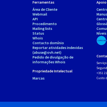
Ferramentas
Apoio 
Área de Cliente
Centr
Webmail
Manua
API
Centr
Procedimento
Gloss
Mailing lists
Comu
Status
Níveis
Whois
Contacto domínio
Reportar atividades indevidas
(abuse@ovh.net)
Conta
Pedido de divulgação de
informações Whois
Serviço
Segunda
Propriedade Intelectual
+351 21
Marcas
Custo 