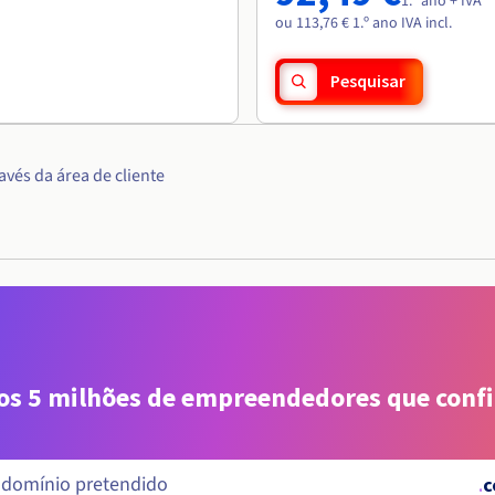
1.º ano + IVA
ou 113,76 € 1.º ano IVA incl.
Pesquisar
vés da área de cliente
aos 5 milhões de empreendedores que conf
.
c