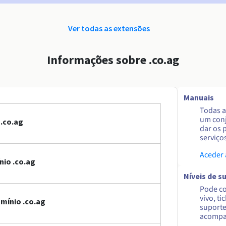
Ver todas as extensões
Informações sobre .co.ag
Manuais
Todas a
um conj
.co.ag
dar os 
serviço
Aceder
io .co.ag
Níveis de s
Pode co
vivo, ti
mínio .co.ag
suporte
acompa