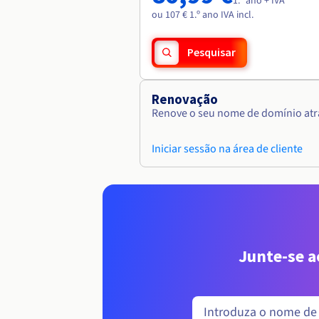
1.º ano + IVA
ou 107 € 1.º ano IVA incl.
Pesquisar
Renovação
Renove o seu nome de domínio atra
Iniciar sessão na área de cliente
Junte-se 