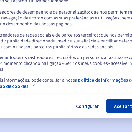
 ao seu acordo, utilizamos também:
readores de desempenho e de personalização: que nos permitem m
a navegação de acordo com as suas preferências e utilizações, be
r o desempenho das nossas páginas;
treadores de redes sociais e de parceiros terceiros: que nos permi
dir publicidade direcionada, medir a sua eficácia e partilhar dete
 com os nossos parceiros publicitários e as redes sociais.
itar todos os rastreadores, recusá-los ou personalizar as suas esc
r momento clicando na ligação «Gerir os meus cookies» acessível 
na.
cas:
is informações, pode consultar a nossa
política de informações d
5, 7 e 3 dias antes da data de expiração
ção de cookies.
ão
para notificar a suspensão do nome de domínio
Configurar
Aceitar 
n Grace Period
para notificar a eliminação do nome de domínio