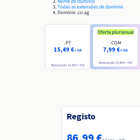
Nome de domínio
Todas as extensões de domínio
Domínio .co.ag
Oferta plurianual
.PT
.COM
15,49 €
7,99 €
+ IVA
+ IVA
Renovação
13,49 €
+ IVA
Renovação
13,39 €
+ IVA
Registo
86,99 €