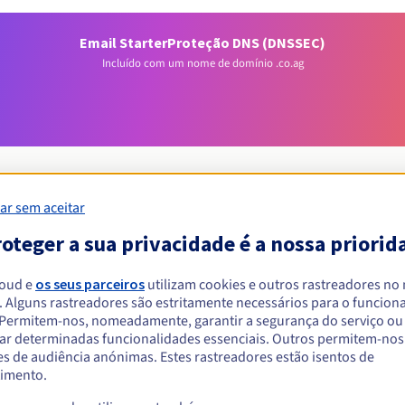
Email Starter
Proteção DNS (DNSSEC)
Incluído com um nome de domínio .co.ag
ar sem aceitar
oteger a sua privacidade é a nossa priorid
Condições de elegibilidade
loud e
os seus parceiros
utilizam cookies e outros rastreadores no
um .co.ag?
. Alguns rastreadores são estritamente necessários para o funcio
. Permitem-nos, nomeadamente, garantir a segurança do serviço ou
singulares ou coletivas, sem restrição geográfica.
ar determinadas funcionalidades essenciais. Outros permitem-nos 
s de audiência anónimas. Estes rastreadores estão isentos de
Regras de gestão e notificações
imento.