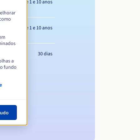
Entre 1 e 10 anos
elhorar
m como
Entre 1 e 10 anos
tem
rminados
30 dias
olhas a
no fundo
e
tudo