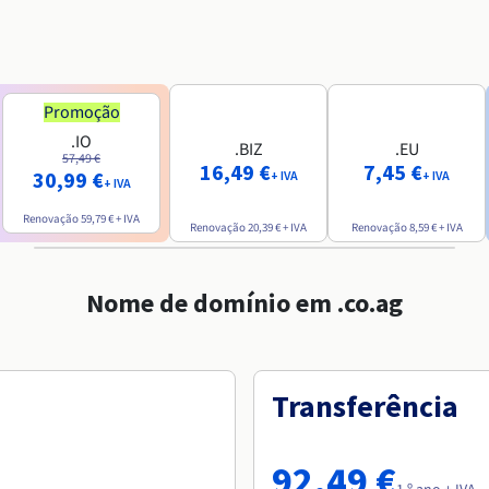
Promoção
.IO
.BIZ
.EU
57,49 €
16,49 €
7,45 €
30,99 €
+ IVA
+ IVA
+ IVA
Renovação
59,79 €
+ IVA
Renovação
20,39 €
+ IVA
Renovação
8,59 €
+ IVA
Nome de domínio em .co.ag
Transferência
92,49 €