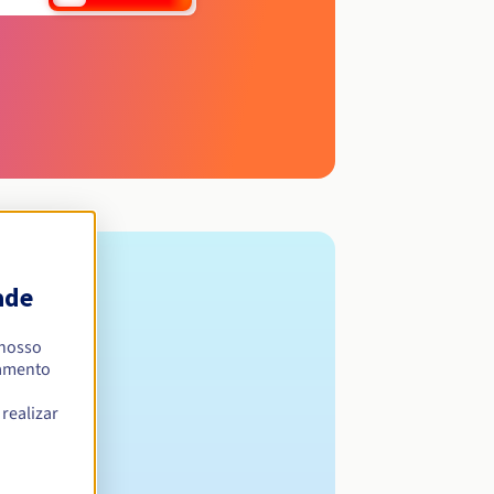
ade
 nosso
namento
realizar