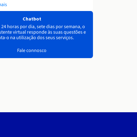
mais
Chatbot
 24 horas por dia, sete dias por semana, o
stente virtual responde às suas questões e
ta-o na utilização dos seus serviços.
Fale connosco