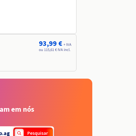
93,99 €
+ IVA
ou 115,61 € IVA incl.
iam em nós
o.ag
Pesquisar