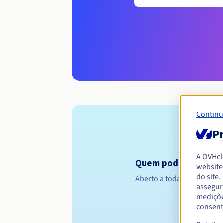
Continu
Pr
A OVHc
Quem pode registar 
website
do site
Aberto a todas as pessoas 
assegur
mediçõe
consent