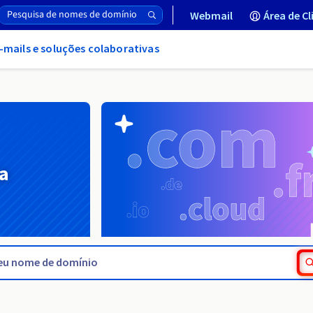
Webmail
Área de Cl
-mails e soluções colaborativas
a