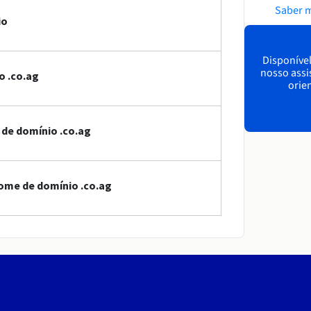
Saber 
io
Disponível
nosso assi
o .co.ag
orien
 de domínio .co.ag
ome de domínio .co.ag