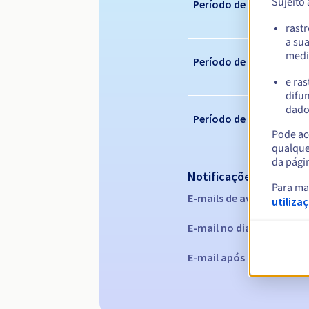
Sujeito
Período de registo
rast
a su
medi
Período de renovação
e ras
difun
dados
Período de redenção
Pode ace
qualque
da pági
Notificações automáti
Para ma
E-mails de aviso:
60, 30, 1
utiliza
E-mail no dia da expiraç
E-mail após o Redemptio