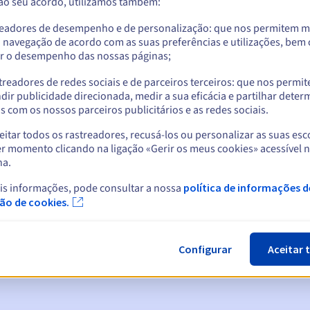
 ao seu acordo, utilizamos também:
readores de desempenho e de personalização: que nos permitem m
a navegação de acordo com as suas preferências e utilizações, be
r o desempenho das nossas páginas;
treadores de redes sociais e de parceiros terceiros: que nos permi
dir publicidade direcionada, medir a sua eficácia e partilhar dete
 com os nossos parceiros publicitários e as redes sociais.
itar todos os rastreadores, recusá-los ou personalizar as suas esc
r momento clicando na ligação «Gerir os meus cookies» acessível 
na.
cas:
is informações, pode consultar a nossa
política de informações d
5, 7 e 3 dias antes da data de expiração
ção de cookies.
ão
para notificar a suspensão do nome de domínio
Configurar
Aceitar 
n Grace Period
para notificar a eliminação do nome de domínio