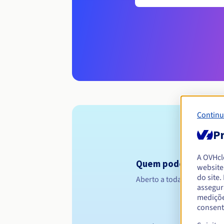
Continu
Pr
A OVHc
Quem pode registar 
website
do site
Aberto a todas as pessoas 
assegur
mediçõe
consent