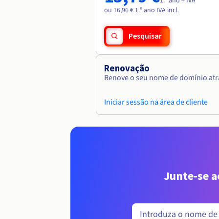
1.º ano + IVA
ou 16,96 € 1.º ano IVA incl.
Pesquisar
Renovação
Renove o seu nome de domínio atra
Iniciar sessão na área de cliente
Junte-se 