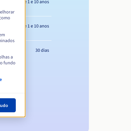
Entre 1 e 10 anos
elhorar
m como
Entre 1 e 10 anos
tem
rminados
30 dias
olhas a
no fundo
e
tudo