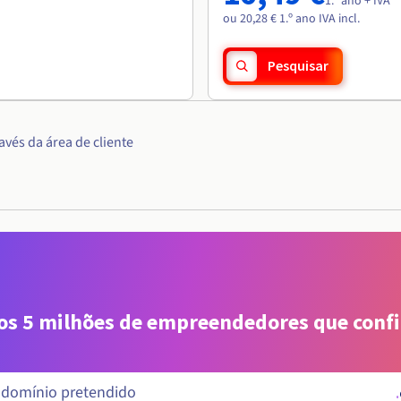
1.º ano + IVA
ou 20,28 € 1.º ano IVA incl.
Pesquisar
vés da área de cliente
aos 5 milhões de empreendedores que conf
.