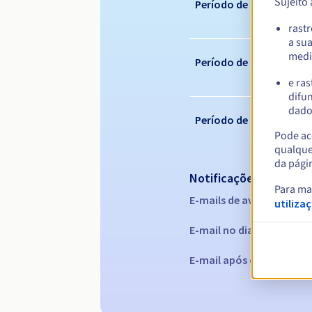
Sujeito
Período de registo
rast
a su
medi
Período de renovação
e ras
difun
dados
Período de redenção
Pode ace
qualque
da pági
Notificações automáti
Para ma
E-mails de aviso:
60, 30, 1
utiliza
E-mail no dia da expiraç
E-mail após o Redemptio