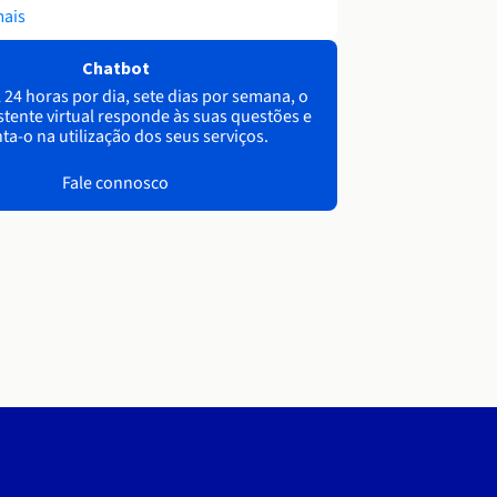
mais
Chatbot
 24 horas por dia, sete dias por semana, o
stente virtual responde às suas questões e
ta-o na utilização dos seus serviços.
Fale connosco