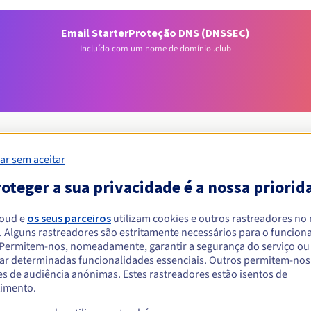
Email Starter
Proteção DNS (DNSSEC)
Incluído com um nome de domínio .club
ar sem aceitar
oteger a sua privacidade é a nossa priorid
Condições de elegibilidade
loud e
os seus parceiros
utilizam cookies e outros rastreadores no
um .club?
. Alguns rastreadores são estritamente necessários para o funcio
. Permitem-nos, nomeadamente, garantir a segurança do serviço ou
singulares ou coletivas, sem restrição geográfica.
ar determinadas funcionalidades essenciais. Outros permitem-nos 
s de audiência anónimas. Estes rastreadores estão isentos de
Regras de gestão e notificações
imento.