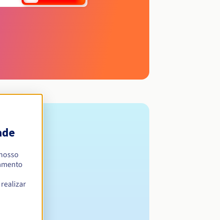
ade
 nosso
namento
realizar