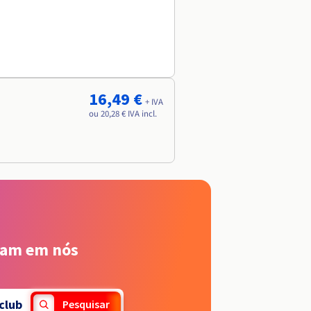
16,49 €
+ IVA
ou 20,28 € IVA incl.
iam em nós
club
Pesquisar