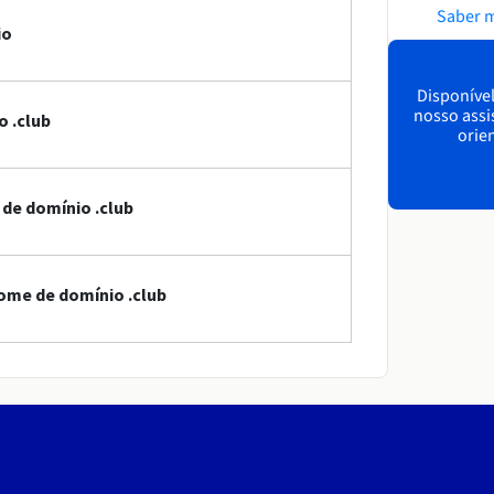
Saber 
io
Disponível
nosso assi
 .club
orien
 de domínio .club
ome de domínio .club