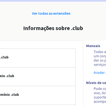
Ver todas as extensões
Informações sobre .club
Manuais
Todas a
um conj
.club
dar os 
serviço
Aceder
io .club
Níveis de s
Pode co
vivo, ti
mínio .club
suporte
acompa