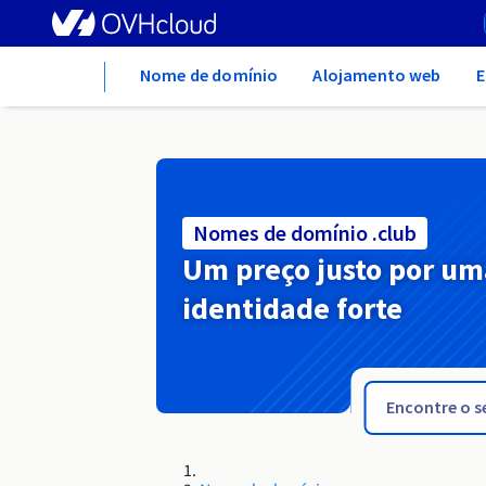
Home
Nome de domínio
Alojamento web
E
Nomes de domínio .club
Um preço justo por um
identidade forte
.cloud