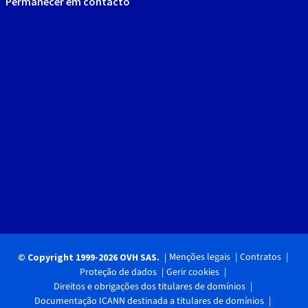
Permanecer em contacto
Menções legais
Contratos
© Copyright 1999-2026 OVH SAS.
Proteção de dados
Gerir cookies
Direitos e obrigações dos titulares de domínios
Documentação ICANN destinada a titulares de domínios