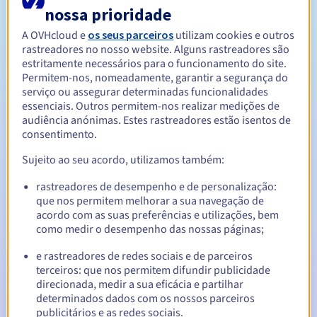
nossa prioridade
A OVHcloud e
os seus parceiros
utilizam cookies e outros
Entre 1 e 10 anos
Período de renovação
rastreadores no nosso website. Alguns rastreadores são
estritamente necessários para o funcionamento do site.
Permitem-nos, nomeadamente, garantir a segurança do
serviço ou assegurar determinadas funcionalidades
30 dias
Período de redenção
essenciais. Outros permitem-nos realizar medições de
audiência anónimas. Estes rastreadores estão isentos de
consentimento.
Notificações automáticas:
Sujeito ao seu acordo, utilizamos também:
E-mails de aviso:
60, 30, 15, 7 e 3 dias antes da data de
rastreadores de desempenho e de personalização:
expiração
que nos permitem melhorar a sua navegação de
acordo com as suas preferências e utilizações, bem
E-mail no dia da expiração
para notificar a suspensão do
como medir o desempenho das nossas páginas;
nome de domínio
e rastreadores de redes sociais e de parceiros
E-mail após o Redemption Grace Period
para notificar a
terceiros: que nos permitem difundir publicidade
eliminação do nome de domínio
direcionada, medir a sua eficácia e partilhar
determinados dados com os nossos parceiros
publicitários e as redes sociais.