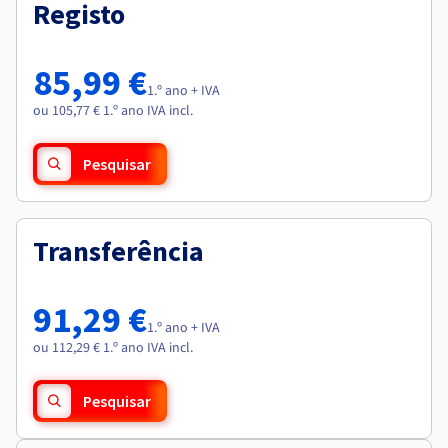
Documentação
Documentação
Registo
Roadmap & Changelog
Preços
Roadmap & Changelog
Roadmap & Changelog
Observabilidade
Disponibilidade por regiões
Documentação
85,99 €
Roadmap & Changelog
1.º ano + IVA
Roadmap & Changelog
ou 105,77 € 1.º ano IVA incl.
Pesquisar
Transferência
91,29 €
1.º ano + IVA
ou 112,29 € 1.º ano IVA incl.
Pesquisar