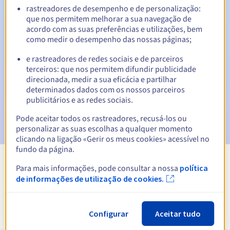
rastreadores de desempenho e de personalização:
que nos permitem melhorar a sua navegação de
Notificações automáticas:
acordo com as suas preferências e utilizações, bem
como medir o desempenho das nossas páginas;
E-mails de aviso:
60, 30, 15, 7 e 3 dias antes da data de
expiração
e rastreadores de redes sociais e de parceiros
terceiros: que nos permitem difundir publicidade
E-mail no dia da expiração
para notificar a suspensão do
direcionada, medir a sua eficácia e partilhar
nome de domínio
determinados dados com os nossos parceiros
publicitários e as redes sociais.
E-mail após o Redemption Grace Period
para notificar a
eliminação do nome de domínio
Pode aceitar todos os rastreadores, recusá-los ou
personalizar as suas escolhas a qualquer momento
clicando na ligação «Gerir os meus cookies» acessível no
fundo da página.
Para mais informações, pode consultar a nossa
política
Ver todas as extensões
de informações de utilização de cookies.
Informações sobre .app
Configurar
Aceitar tudo