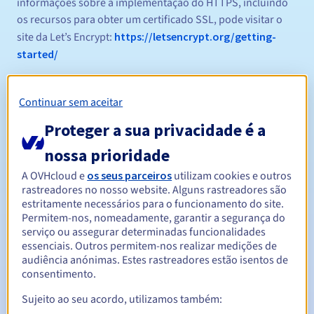
informações sobre a implementação do HTTPS, incluindo
os recursos para obter um certificado SSL, pode visitar o
site da Let’s Encrypt:
https://letsencrypt.org/getting-
started/
Se deseja um certificado SSL na OVHcloud, pode obter mais
Continuar sem aceitar
informações em
https://www.ovhcloud.com/pt/web-
hosting/options/ssl/
Proteger a sua privacidade é a
Regras de gestão e notificações
nossa prioridade
Entre 1 e 10 anos
A OVHcloud e
os seus parceiros
utilizam cookies e outros
Período de registo
rastreadores no nosso website. Alguns rastreadores são
estritamente necessários para o funcionamento do site.
Permitem-nos, nomeadamente, garantir a segurança do
serviço ou assegurar determinadas funcionalidades
Entre 1 e 10 anos
Período de renovação
essenciais. Outros permitem-nos realizar medições de
audiência anónimas. Estes rastreadores estão isentos de
consentimento.
30 dias
Período de redenção
Sujeito ao seu acordo, utilizamos também: