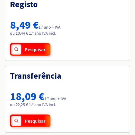
Documentação
Documentação
Registo
Roadmap & Changelog
Preços
Roadmap & Changelog
Roadmap & Changelog
Observabilidade
Disponibilidade por regiões
Documentação
8,49 €
Roadmap & Changelog
1.º ano + IVA
Roadmap & Changelog
ou 10,44 € 1.º ano IVA incl.
Pesquisar
Transferência
18,09 €
1.º ano + IVA
ou 22,25 € 1.º ano IVA incl.
Pesquisar