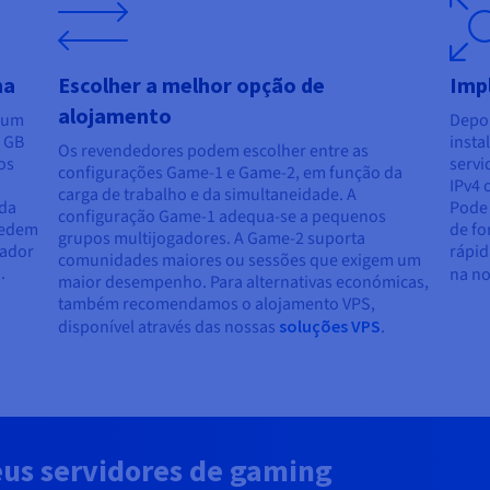
ma
Escolher a melhor opção de
Imp
alojamento
e um
Depoi
8 GB
insta
Os revendedores podem escolher entre as
os
servi
configurações Game-1 e Game-2, em função da
IPv4 
carga de trabalho e da simultaneidade. A
nda
Pode 
configuração Game-1 adequa-se a pequenos
cedem
de fo
grupos multijogadores. A Game-2 suporta
gador
rápid
comunidades maiores ou sessões que exigem um
.
na n
maior desempenho. Para alternativas económicas,
também recomendamos o alojamento VPS,
disponível através das nossas
soluções VPS
.
eus servidores de gaming