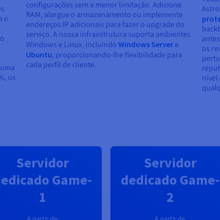
configurações sem a menor limitação. Adicione
es
Astro
RAM, alargue o armazenamento ou implemente
a e
prot
endereços IP adicionais para fazer o upgrade do
backb
serviço. A nossa infraestrutura suporta ambientes
to
antes
Windows e Linux, incluindo
Windows Server
e
os re
Ubuntu
, proporcionando-lhe flexibilidade para
pertu
cada perfil de cliente.
m uma
reput
%, os
nível
qualq
Servidor
Servidor
edicado Game-
dedicado Game-
1
2
A partir de
A partir de