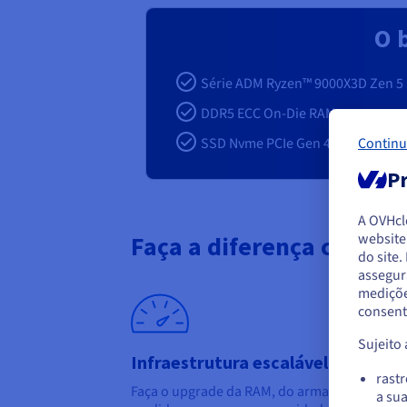
O b
Série ADM Ryzen™ 9000X3D Zen 5
DDR5 ECC On-Die RAM
SSD Nvme PCIe Gen 4
Continu
Pr
A OVHc
website
Faça a diferença com os
P
do site
assegur
Par
mediçõe
no 
consent
Sujeito
Infraestrutura escalável
rast
Faça o upgrade da RAM, do armazenamento o
a su