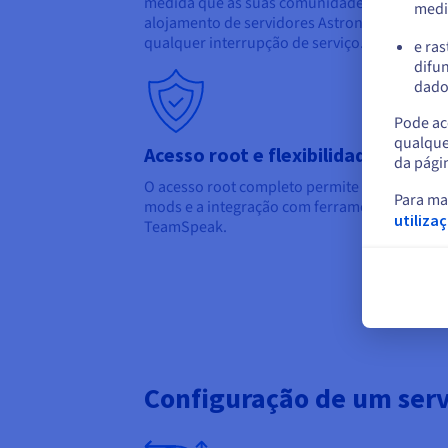
medida que as suas comunidades crescem. A
medi
alojamento de servidores Astroneer podem s
qualquer interrupção de serviço.
e ras
difun
dados
Pode ace
qualque
Acesso root e flexibilidade
da pági
O acesso root completo permite uma configu
Para ma
mods e a integração com ferramentas comuni
utiliza
TeamSpeak.
Configuração de um serv