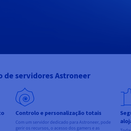
 de servidores Astroneer
to
Controlo e personalização totais
Seg
alo
Com um servidor dedicado para Astroneer, pode
gerir os recursos, o acesso dos gamers e as
Todas