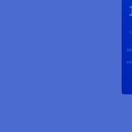
T
98
se