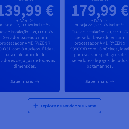
139,99 €
179,99 €
+ IVA/mês
+ IVA/mês
ou seja 172,19 € IVA incl./mês
ou seja 221,39 € IVA incl./mês
axa de instalação:
139,99 €
+ IVA
Taxa de instalação:
179,99 €
+ IVA
Servidor baseado num
Servidor baseado em um
processador
AMD RYZEN 7
processador
AMD RYZEN 9
00X3D
com
8
núcleos. É ideal
9950X3D
com
16
núcleos, idea
para o alojamento de
para suas hospedagens de
rvidores de jogos de todas as
servidores de jogos de todos
dimensões.
os tamanhos.
Saber mais
Saber mais
Explore os servidores Game