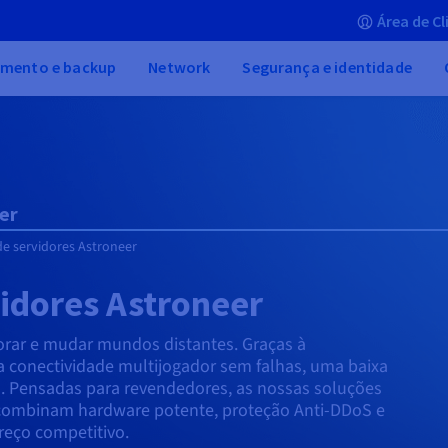
Área de Cl
mento e backup
Network
Segurança e identidade
er
e servidores Astroneer
idores Astroneer
orar e mudar mundos distantes. Graças à
a conectividade multijogador sem falhas, uma baixa
 Pensadas para revendedores, as nossas soluções
 combinam hardware potente, proteção Anti-DDoS e
preço competitivo.