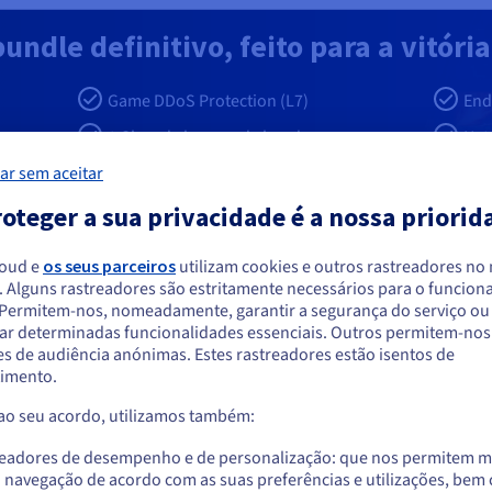
undle definitivo, feito para a vitóri
Game DDoS Protection (L7)
End
1 Gbps de largura de banda
Net
IPMI
SLA
ar sem aceitar
oteger a sua privacidade é a nossa priorid
loud e
os seus parceiros
utilizam cookies e outros rastreadores no
. Alguns rastreadores são estritamente necessários para o funcio
 servidores Game
arece que está localizado em Estados Unido
. Permitem-nos, nomeadamente, garantir a segurança do serviço ou
ar determinadas funcionalidades essenciais. Outros permitem-nos 
a encomendar a partir de Estados Unidos, terá de consultar e criar uma con
s de audiência anónimas. Estes rastreadores estão isentos de
website do país em questão.
imento.
 ao seu acordo, utilizamos também:
Aceder ao website do Estados Unidos
Preços competitivos
us.ovhcloud.com/
Inglês
USD - $
readores de desempenho e de personalização: que nos permitem m
u da capacidade da rede à
O preço mensal previsível ajud
a navegação de acordo com as suas preferências e utilizações, be