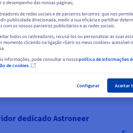
s nossas soluções de
e, ao mesmo tempo, a oferecer
r o desempenho das nossas páginas;
ou
er escaladas sem sofrer
dedicado de alto desempenho.
treadores de redes sociais e de parceiros terceiros: que nos permi
Ficar no website atual
dir publicidade direcionada, medir a sua eficácia e partilhar dete
 com os nossos parceiros publicitários e as redes sociais.
itar todos os rastreadores, recusá-los ou personalizar as suas esc
Selecionar outro website
r momento clicando na ligação «Gerir os meus cookies» acessível 
Rede global de datacen
na.
ração avançada, o suporte de
Com 33 datacenters em todo o m
is informações, pode consultar a nossa
política de informações d
tárias como o Discord ou o
gamers nas mais variadas regiõ
Fec
ção de cookies.
carteira de clientes e otimize a 
Configurar
Aceitar 
idor dedicado Astroneer