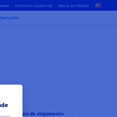
iente
Contacto comercial
Apoio ao Cliente
Operações
ade
fraestrutura de alojamento
 nosso