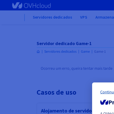
Skip
to
main
Home
Servidores dedicados
VPS
Armazena
content
Servidor dedicado Game-1
Servidores dedicados
Game
Game-1
Ocorreu um erro, queira tentar mais tarde
Casos de uso
Continu
Pr
Alojamento de servidores PVE d
A OVHc