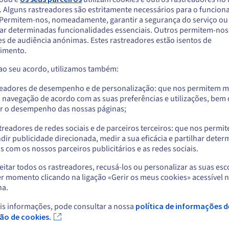
competitivos e e-sport
mu
. Alguns rastreadores são estritamente necessários para o funcio
arece que está localizado em Estados Unido
. Permitem-nos, nomeadamente, garantir a segurança do serviço ou
Hospede as suas competições CS2,
Vo
ar determinadas funcionalidades essenciais. Outros permitem-nos 
ue
TrackMania ou outros jogos PVP com um
am
a encomendar a partir de Estados Unidos, terá de consultar e criar uma con
s de audiência anónimas. Estes rastreadores estão isentos de
a
grande número de jogadores por anfitrião.
per
website do país em questão.
imento.
Defina os seus ambientes, implemente-os e
of
deixe-nos fazer o resto.
lic
 ao seu acordo, utilizamos também:
Aceder ao website do Estados Unidos
us.ovhcloud.com/
bare-metal
Inglês
USD - $
readores de desempenho e de personalização: que nos permitem m
a navegação de acordo com as suas preferências e utilizações, be
r o desempenho das nossas páginas;
ou
treadores de redes sociais e de parceiros terceiros: que nos permi
Ficar no website atual
dir publicidade direcionada, medir a sua eficácia e partilhar dete
ao Cliente
News
 com os nossos parceiros publicitários e as redes sociais.
o de ajuda
Área de Imprensa
itar todos os rastreadores, recusá-los ou personalizar as suas esc
is
Blog
Selecionar outro website
r momento clicando na ligação «Gerir os meus cookies» acessível 
o de aprendizagem
na.
Redes sociais
ário
nidade
is informações, pode consultar a nossa
política de informações d
 de suporte
Fec
ção de cookies.