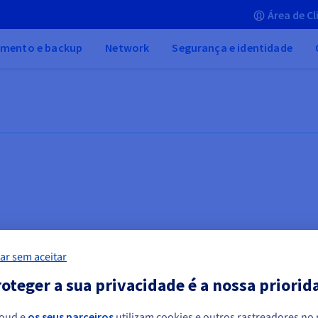
Área de Cl
mento e backup
Network
Segurança e identidade
ar sem aceitar
oteger a sua privacidade é a nossa priorid
e
Alojamento de servidores
In
loud e
os seus parceiros
utilizam cookies e outros rastreadores no