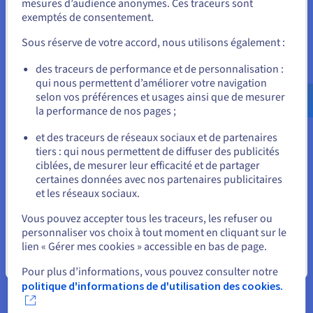
accueille la dernière version de MariaDB. Ce n’est
mesures d’audience anonymes. Ces traceurs sont
exemptés de consentement.
Pour commander, rendez-vous sur le site de votre pays (États-
pas le seul logiciel de bases de données
Unis) et créez un compte.
compatible avec le CRM, mais c’est celui qui s’est
Sous réserve de votre accord, nous utilisons également :
avéré le plus efficace sur ce matériel.
Allez sur le site États-Unis
des traceurs de performance et de personnalisation :
Choisir le bon logiciel de bases de données :
qui nous permettent d’améliorer votre navigation
us.ovhcloud.com/
Anglais
USD - $
selon vos préférences et usages ainsi que de mesurer
comparaison entre MySQL et MariaDB
la performance de nos pages ;
ou
Avant de choisir MariaDB comme logiciel de bases
et des traceurs de réseaux sociaux et de partenaires
de données pour le SaaS de YetiForce, l’entreprise
tiers : qui nous permettent de diffuser des publicités
Rester sur le site actuel
a mené des tests afin de comparer les
ciblées, de mesurer leur efficacité et de partager
performances de MySQL et MariaDB. Réalisés avec
certaines données avec nos partenaires publicitaires
et les réseaux sociaux.
Sysbench 0.4.12, ils ont été effectués en utilisant
Sélectionner un autre site web
des connecteurs réseau, car cette solution s’était
Vous pouvez accepter tous les traceurs, les refuser ou
avérée la plus efficace par le passé. Plus de
personnaliser vos choix à tout moment en cliquant sur le
200 000 requêtes (lecture, écriture et autres) et
lien « Gérer mes cookies » accessible en bas de page.
10 000 transactions ont ainsi été exécutées.
Fermer
Pour plus d’informations, vous pouvez consulter notre
politique d'informations de d'utilisation des cookies.
Tout en vérifiant les capacités du moteur de la
base de données, YetiForce a aussi examiné les