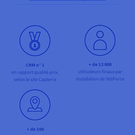
Documentation
Documentation
Tarifs
Roadmap & Changelog
Roadmap & Changelog
Observabilité
Disponibilités par régions
Documentation
Documentation
Roadmap & Changelog
Roadmap & Changelog
Roadmap & Changelog
+ de 12 000
CRM n° 1
utilisateurs finaux par
en rapport qualité-prix,
installation de YetiForce
selon le site Capterra
+ de 100