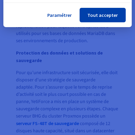
différences de performance des unités
multidisques liées aux serveurs BHG. Les
Paramétrer
Tout accepter
stockages NVMe se sont avérés les plus
rapides, raison pour laquelle l’entreprise les a
utilisés pour ses bases de données MariaDB dans
ses environnements de production.
Protection des données et solutions de
sauvegarde
Pour qu’une infrastructure soit sécurisée, elle doit
disposer d'une stratégie de sauvegarde
adaptée. Pour s’assurer que le temps de reprise
d’activité soit le plus court possible en cas de
panne, YetiForce a mis en place un système de
sauvegarde complexe en plusieurs étapes. Chaque
serveur BHG du cluster Proxmox possède un
serveur FS-48T de sauvegarde
composé de 12
disques haute capacité, situé dans un datacenter