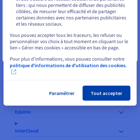
tiers : qui nous permettent de diffuser des publicités
Rester sur le site actuel
ciblées, de mesurer leur efficacité et de partager
certaines données avec nos partenaires publicitaires
et les réseaux sociaux.
Sélectionner un autre site web
Vous pouvez accepter tous les traceurs, les refuser ou
OCC Direct
personnaliser vos choix à tout moment en cliquant sur le
lien « Gérer mes cookies » accessible en bas de page.
Digital Realty
Fermer
Pour plus d’informations, vous pouvez consulter notre
politique d'informations de d'utilisation des cookies.
Console Connect
Megaport
Paramétrer
Tout accepter
Equinix
InterCloud