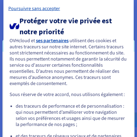
Poursuivre sans accepter
Protéger votre vie privée est
Une très haute disponibilité pour vos
notre priorité
applications critiques
OVHcloud et
ses partenaires
utilisent des cookies et
Avec OVHcloud Connect Provider, vous bénéficiez d'une
autres traceurs sur notre site internet. Certains traceurs
interconnexion de niveau 3 entre votre réseau WAN et le vRack
sont strictement nécessaires au fonctionnement du site.
privé d'OVHcloud, intégrant vos ressources cloud à votre
Ils nous permettent notamment de garantir la sécurité du
réseau d'entreprise. Cette solution flexible offre des options
Vous semblez être localisé en États-
service ou d'assurer certaines fonctionnalités
d'attachement variées, incluant une haute disponibilité grâce
essentielles. D’autres nous permettent de réaliser des
à une double connexion sur deux PoP. Le routage
Unis.
mesures d’audience anonymes. Ces traceurs sont
automatique équilibre les flux pour garantir une disponibilité
exemptés de consentement.
maximale, avec un engagement de niveau de service (SLA)
Pour commander, rendez-vous sur le site de votre pays (États-
Unis) et créez un compte.
pouvant atteindre 99,99 %.
Sous réserve de votre accord, nous utilisons également :
Allez sur le site États-Unis
des traceurs de performance et de personnalisation :
qui nous permettent d’améliorer votre navigation
us.ovhcloud.com/
network
Anglais
USD - $
selon vos préférences et usages ainsi que de mesurer
Découvrez l'ensemble de nos
la performance de nos pages ;
ou
points de présence (PoP)
et des traceurs de réseaux sociaux et de partenaires