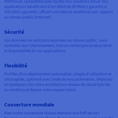
Documentation
Documentation
OVHcloud, compatible avec toutes nos solutions cloud. Vos
Tarifs
applications bénéficient d'un débit de
50 Mbit/s garantis
à
Roadmap & Changelog
Roadmap & Changelog
Observabilité
Disponibilités par régions
100 Gbit/s garantis
, offrant une latence améliorée par rapport
Documentation
au réseau public (Internet)
Documentation
Roadmap & Changelog
Roadmap & Changelog
Roadmap & Changelog
Sécurité
Vos données ne sont plus exposées au réseau public : vous
contrôlez leur cheminement, tout en renforçant la sécurité et
la disponibilité de vos applications.
Flexibilité
Profitez d’un déploiement automatisé, simple d’utilisation et
ultrarapide, optimisé avec l’aide de nos partenaires. Déployez
en quelques clics votre architecture réseau de cloud hybride
ou multicloud depuis votre espace client.
Couverture mondiale
Avec notre couverture réseau étendue aux PoP de nos