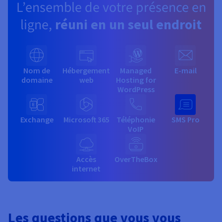
L’ensemble de votre présence en
ligne,
réuni en un seul endroit
Nom de
Hébergement
Managed
E-mail
domaine
web
Hosting for
WordPress
Exchange
Microsoft 365
Téléphonie
SMS Pro
VoIP
Accès
OverTheBox
internet
Les questions que vous vous