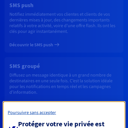
SMS push
Notifiez immédiatement vos clientes et clients de vos
dernières mises à jour, des changements importants
relatifs à votre activité, voire d’une offre flash. Ils ont les
clés pour agir instantanément.
Découvrir le SMS push
SMS groupé
Diffusez un message identique à un grand nombre de
destinataires en une seule fois. C’est la solution idéale
pour les notifications en temps réel et les campagnes
d’information.
Découvrir le SMS groupé
Poursuivre sans accepter
Protéger votre vie privée est
SMS réponse