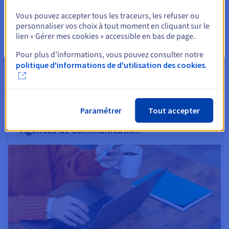
Sélectionner un autre site web
Vous pouvez accepter tous les traceurs, les refuser ou
personnaliser vos choix à tout moment en cliquant sur le
lien « Gérer mes cookies » accessible en bas de page.
Fermer
Pour plus d’informations, vous pouvez consulter notre
Mettez en place une double authentification (2FA) en
politique d'informations de d'utilisation des cookies.
envoyant des codes de validation. Sécurisez vos
échanges et renforcez la confiance de vos clientes et
clients avec des alertes de connexion ou des
notifications de mouvement bancaire en temps réel.
Paramétrer
Tout accepter
Agences de communication