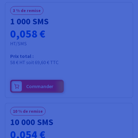
Documentation
Documentation
Tarifs
Roadmap & Changelog
Roadmap & Changelog
Observabilité
3 % de remise
Disponibilités par régions
Documentation
1 000 SMS
Documentation
Roadmap & Changelog
Roadmap & Changelog
0,058 €
Roadmap & Changelog
HT/SMS
Prix total :
58 €
HT
soit
69,60 €
TTC
Commander
10 % de remise
10 000 SMS
0,054 €