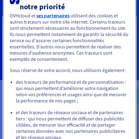
notre priorité
Interagissez plus facilement avec votre clientèle en
l’invitant à répondre à vos SMS, via des concours ou des
OVHcloud et
ses partenaires
utilisent des cookies et
sondages. Permettez-lui de confirmer ou modifier ses
autres traceurs sur notre site internet. Certains traceurs
choix et de partager ses avis.
sont strictement nécessaires au fonctionnement du site.
Ils nous permettent notamment de garantir la sécurité du
Vous semblez être localisé en États-
service ou d'assurer certaines fonctionnalités
Découvrir le SMS réponse
essentielles. D’autres nous permettent de réaliser des
Unis.
mesures d’audience anonymes. Ces traceurs sont
exemptés de consentement.
Pour commander, rendez-vous sur le site de votre pays (États-
Unis) et créez un compte.
Sous réserve de votre accord, nous utilisons également :
Allez sur le site États-Unis
des traceurs de performance et de personnalisation :
qui nous permettent d’améliorer votre navigation
us.ovhcloud.com/
Anglais
USD - $
selon vos préférences et usages ainsi que de mesurer
la performance de nos pages ;
ou
Banques et services financiers
et des traceurs de réseaux sociaux et de partenaires
tiers : qui nous permettent de diffuser des publicités
Rester sur le site actuel
ciblées, de mesurer leur efficacité et de partager
certaines données avec nos partenaires publicitaires
et les réseaux sociaux.