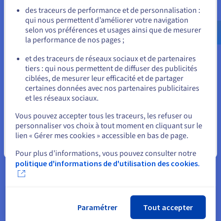
Allez sur le site États-Unis
des traceurs de performance et de personnalisation :
qui nous permettent d’améliorer votre navigation
us.ovhcloud.com/
Anglais
USD - $
selon vos préférences et usages ainsi que de mesurer
la performance de nos pages ;
ou
et des traceurs de réseaux sociaux et de partenaires
tiers : qui nous permettent de diffuser des publicités
Rester sur le site actuel
ciblées, de mesurer leur efficacité et de partager
certaines données avec nos partenaires publicitaires
et les réseaux sociaux.
Sélectionner un autre site web
« Notre expérience avec le
Vous pouvez accepter tous les traceurs, les refuser ou
Startup program d’OVHcloud a
personnaliser vos choix à tout moment en cliquant sur le
été très positive. Le mentorat
lien « Gérer mes cookies » accessible en bas de page.
était de qualité, et nous avons pu
Fermer
Pour plus d’informations, vous pouvez consulter notre
échanger avec différents
politique d'informations de d'utilisation des cookies.
interlocuteurs dans l’entreprise, y
compris sur les aspects
commerciaux. C’est un
programme concret, ce que nous
Paramétrer
Tout accepter
avons particulièrement