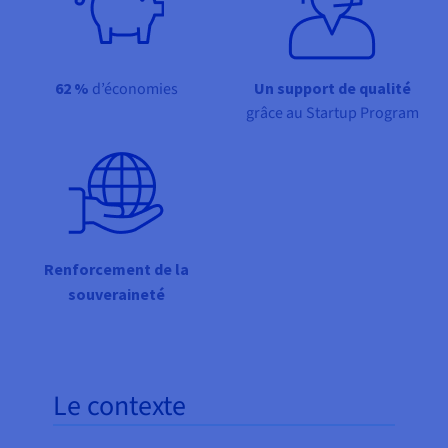
Documentation
Documentation
Tarifs
Roadmap & Changelog
Roadmap & Changelog
Observabilité
Disponibilités par régions
Documentation
Documentation
Roadmap & Changelog
62 %
d’économies
Un support de qualité
Roadmap & Changelog
Roadmap & Changelog
grâce au Startup Program
Renforcement de la
souveraineté
Le contexte