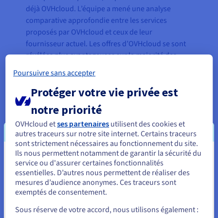
déjà OVHcloud. L’équipe a mené une analyse
comparative approfondie entre les services
proposés par OVHcloud et ceux de leur
fournisseur actuel. Les offres d’OVHcloud se sont
révélées plus avantageuses sur la majorité des
critères clés, avec en prime, un coût globalement
Poursuivre sans accepter
inférieur.
Protéger votre vie privée est
L’équipe a donc lancé la migration de sa
notre priorité
plateforme serverless vers l’environnement
Public
Cloud
d’OVHcloud, en s’appuyant notamment sur
OVHcloud et
ses partenaires
utilisent des cookies et
autres traceurs sur notre site internet. Certains traceurs
la solution
Object Storage
compatible S3. Elle a
sont strictement nécessaires au fonctionnement du site.
également intégré le
Startup Program
Ils nous permettent notamment de garantir la sécurité du
Vous semblez être localisé en États-
d’OVHcloud
, qui lui a permis de bénéficier d’un
service ou d'assurer certaines fonctionnalités
accompagnement technique et commercial
essentielles. D’autres nous permettent de réaliser des
Unis.
mesures d’audience anonymes. Ces traceurs sont
renforcé.
exemptés de consentement.
Pour commander, rendez-vous sur le site de votre pays (États-
Unis) et créez un compte.
Sous réserve de votre accord, nous utilisons également :