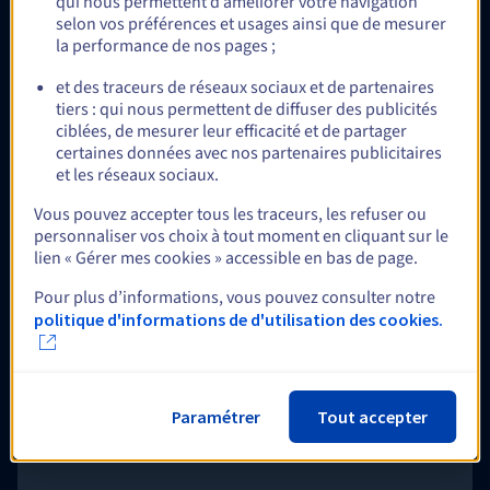
qui nous permettent d’améliorer votre navigation
selon vos préférences et usages ainsi que de mesurer
la performance de nos pages ;
Veeam Enterprise Plus
et des traceurs de réseaux sociaux et de partenaires
Déployez votre socle Veeam Backup & Replication et utilisez les
tiers : qui nous permettent de diffuser des publicités
licences Enterprise Plus d'OVHcloud afin d’assurer la sauvegarde,
ciblées, de mesurer leur efficacité et de partager
la restauration et la réplication de nombreux workloads
certaines données avec nos partenaires publicitaires
stratégiques, parmi lesquels VMware, Nutanix, les serveurs
physiques Windows et Linux, ou encore les stockages NAS.
En savoir plus
et les réseaux sociaux.
Vous pouvez accepter tous les traceurs, les refuser ou
personnaliser vos choix à tout moment en cliquant sur le
lien « Gérer mes cookies » accessible en bas de page.
En option
Pour plus d’informations, vous pouvez consulter notre
politique d'informations de d'utilisation des cookies.
Double alimentation électrique (2xPSU)
L’alimentation électrique est l’une des principales composantes
de la garantie de disponibilité d’une infrastructure. Selon la
Paramétrer
Tout accepter
criticité de votre besoin, la double alimentation devient un
prérequis pour pallier une interruption qui pourrait s’avérer
coûteuse en matière de business ou d’image de marque.