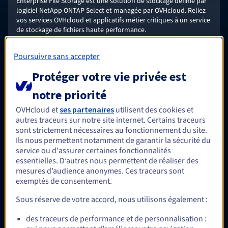
Enterprise File Storage est une solution de stockage définie par
logiciel NetApp ONTAP Select et managée par OVHcloud. Reliez
vos services OVHcloud et applicatifs métier critiques à un service
de stockage de fichiers haute performance.
En savoir plus
Poursuivre sans accepter
Protéger votre vie privée est
En option
notre priorité
OVHcloud et
ses partenaires
utilisent des cookies et
autres traceurs sur notre site internet. Certains traceurs
NAS-HA
sont strictement nécessaires au fonctionnement du site.
Un service de stockage économique s’appuyant sur OpenZFS,
Ils nous permettent notamment de garantir la sécurité du
géré par OVHcloud et disponible immédiatement pour vos
service ou d'assurer certaines fonctionnalités
applicatifs Windows et/ou Linux/UNIX nécessitant un système de
essentielles. D’autres nous permettent de réaliser des
fichiers partagé.
mesures d’audience anonymes. Ces traceurs sont
En savoir plus
exemptés de consentement.
Sous réserve de votre accord, nous utilisons également :
En option
des traceurs de performance et de personnalisation :