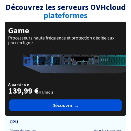
Documentation
Roadmap & Changelog
Découvrez les serveurs OVHcloud
Tarifs
Roadmap & Changelog
Observabilité
Disponibilités par régions
plateformes
Documentation
Documentation
Roadmap & Changelog
Roadmap & Changelog
Roadmap & Changelog
Game
Processeurs haute fréquence et protection dédiée aux
jeux en ligne
À partir de
139,99 €
HT/mois
→
Découvrir
CPU
8
16 cœurs