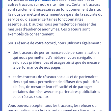
de lignes que nous hébergeons dans Managed
autres traceurs sur notre site internet. Certains traceurs
Kubernetes Service, car cette solution est rapide et
sont strictement nécessaires au fonctionnement du site.
rentable, mais à un moment donné, nous
Ils nous permettent notamment de garantir la sécurité du
Vous semblez être localisé en États-
aimerions envisager un entrepôt de données géré
service ou d'assurer certaines fonctionnalités
essentielles. D’autres nous permettent de réaliser des
si le prix est raisonnable. »
Unis.
mesures d’audience anonymes. Ces traceurs sont
exemptés de consentement.
Pour commander, rendez-vous sur le site de votre pays (États-
Par conséquent, Exotrail a étendu sa pile
Unis) et créez un compte.
d'infrastructure avec OVHcloud pour inclure :
Sous réserve de votre accord, nous utilisons également :
Hosted Private Cloud managé
Allez sur le site États-Unis
des traceurs de performance et de personnalisation :
(VMware/ESXi) ;
qui nous permettent d’améliorer votre navigation
us.ovhcloud.com/
Anglais
USD - $
selon vos préférences et usages ainsi que de mesurer
Managed Kubernetes Service
(Kubernetes,
la performance de nos pages ;
OpenStack) ;
ou
Managed Container Registry
(Harbor) ;
et des traceurs de réseaux sociaux et de partenaires
Bases de données managées
(PostgreSQL,
tiers : qui nous permettent de diffuser des publicités
Rester sur le site actuel
ciblées, de mesurer leur efficacité et de partager
MongoDB) ;
certaines données avec nos partenaires publicitaires
Object Storage
(S3, swift) ;
et les réseaux sociaux.
Logs Data Platform
(Graylog, OpenSearch).
Sélectionner un autre site web
Vous pouvez accepter tous les traceurs, les refuser ou
personnaliser vos choix à tout moment en cliquant sur le