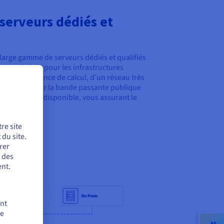
serveurs dédiés et
large gamme de serveurs dédiés et qualifiés
 et optimisés pour les infrastructures
rande puissance de calcul, d’un réseau très
10 Gbit/s
pour la bande passante publique
et hautement disponible, vous assurant le
re site
du site.
rer
r des
nt.
ent
de