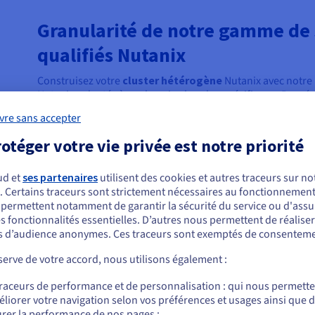
Granularité de notre gamme de 
qualifiés Nutanix
Construisez votre
cluster hétérogène
Nutanix avec notre 
Nutanix, adaptés à vos besoins les plus spécifiques. Pensés
hyperconvergées, ces derniers vous font bénéficier d’une g
vre sans accepter
haut débit (jusqu’à 50 Gbit/s sur le réseau privé, et jusqu'à
entrante et sortante), ainsi que d'un stockage performant 
otéger votre vie privée est notre priorité
fonctionnement optimal de votre cluster.
ud et
ses partenaires
utilisent des cookies et autres traceurs sur not
. Certains traceurs sont strictement nécessaires au fonctionnement 
ous semblez être localisé en États-Unis.
s permettent notamment de garantir la sécurité du service ou d'assu
s fonctionnalités essentielles. D’autres nous permettent de réalise
r commander, rendez-vous sur le site de votre pays (États-Unis) et créez un
 d’audience anonymes. Ces traceurs sont exemptés de consenteme
mpte.
erve de votre accord, nous utilisons également :
Allez sur le site États-Unis
traceurs de performance et de personnalisation : qui nous permett
us.ovhcloud.com/
hosted-private-cloud
Anglais
USD - $
liorer votre navigation selon vos préférences et usages ainsi que 
rer la performance de nos pages ;