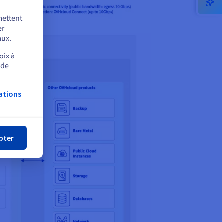
mettent
er
aux.
oix à
 de
ations
mer
pter