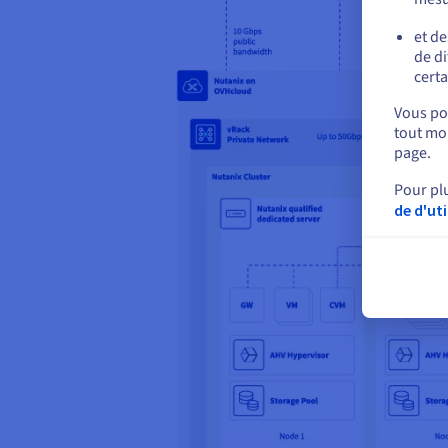
et de
de di
certa
Vous pou
tout mom
page.
Pour pl
de d'ut