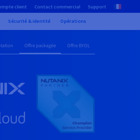
ompte client
Contact commercial
Support
Sécurité & identité
Opérations
tation
Offre packagée
Offre BYOL