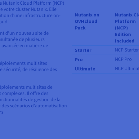
elle Nutanix Cloud Platform (NCP)
 votre cluster Nutanix. Elle
Nutanix on
Nutanix C
ition d’une infrastructure on-
OVHcloud
Platform
loud.
Pack
(NCP)
nt d’un nouveau site de
Edition
imultanée de plusieurs
Included
n avancée en matière de
NCP Starter
Starter
NCP Pro
Pro
 déploiements multisites
NCP Ultima
Ultimate
 sécurité, de résilience des
éploiements multisites de
s complexes. Il offre des
ctionnalités de gestion de la
ue des scénarios d'automatisation
rs.