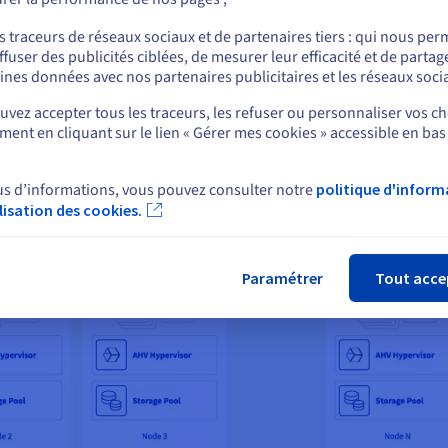
ou
s traceurs de réseaux sociaux et de partenaires tiers : qui nous per
ffuser des publicités ciblées, de mesurer leur efficacité et de partag
Rester sur le site actuel
ines données avec nos partenaires publicitaires et les réseaux soci
vez accepter tous les traceurs, les refuser ou personnaliser vos ch
ent en cliquant sur le lien « Gérer mes cookies » accessible en bas
Sélectionner un autre site web
us d’informations, vous pouvez consulter notre
politique d'inform
ilisation des cookies.
Fer
Paramétrer
Tout acce