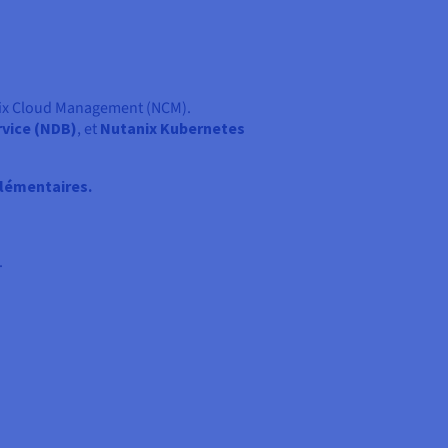
anix Cloud Management (NCM).
vice (NDB)
, et
Nutanix Kubernetes
plémentaires.
.