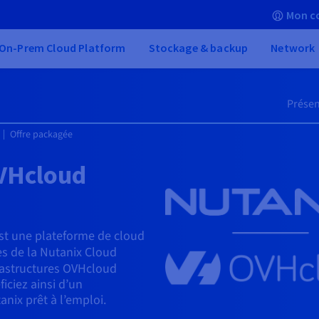
Mon c
On-Prem Cloud Platform
Stockage & backup
Network
Présen
Offre packagée
OVHcloud
st une plateforme de cloud
ces de la Nutanix Cloud
frastructures OVHcloud
iciez ainsi d’un
nix prêt à l’emploi.