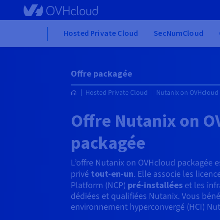
Skip to main content
Home
Hosted Private Cloud
SecNumCloud
Offre packagée
Hosted Private Cloud
Nutanix on OVHcloud
Offre Nutanix on 
packagée
L’offre Nutanix on OVHcloud packagée e
privé
tout-en-un
. Elle associe les licen
Platform (NCP)
pré-installées
et les in
dédiées et qualifiées Nutanix. Vous bénéf
environnement hyperconvergé (HCI) Nuta