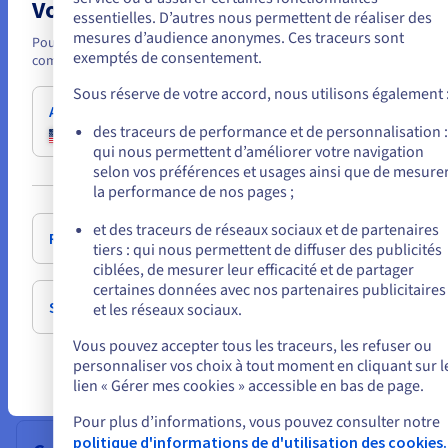
ou organisations qui exigent souveraineté et conformité.
Vous semblez être localisé en États-Uni
essentielles. D’autres nous permettent de réaliser des
mesures d’audience anonymes. Ces traceurs sont
Pour commander, rendez-vous sur le site de votre pays (États-Unis) et
exemptés de consentement.
compte.
Secteur public
Sous réserve de votre accord, nous utilisons également 
Le MCN recommande des landing zones alignées PBMM.
Allez sur le site États-Unis
Le profil dédié aux gouvernements d’OVHcloud répond à
des traceurs de performance et de personnalisation :
us.ovhcloud.com/
Anglais
USD - $
cette attente avec une matrice de contrôles et une
qui nous permettent d’améliorer votre navigation
documentation adaptée aux achats publics.
selon vos préférences et usages ainsi que de mesure
ou
la performance de nos pages ;
et des traceurs de réseaux sociaux et de partenaires
Rester sur le site actuel
tiers : qui nous permettent de diffuser des publicités
Multi-projets
ciblées, de mesurer leur efficacité et de partager
certaines données avec nos partenaires publicitaires
Plusieurs projets sur un même réseau isolé, pare-feu de
Sélectionner un autre site web
et les réseaux sociaux.
nouvelle génération (ex. OPNsense), coûts maîtrisés.
Idéal pour démarrer ou pour des environnements de
Vous pouvez accepter tous les traceurs, les refuser ou
développement/staging partagés.
personnaliser vos choix à tout moment en cliquant sur l
lien « Gérer mes cookies » accessible en bas de page.
Pour plus d’informations, vous pouvez consulter notre
politique d'informations de d'utilisation des cookies.