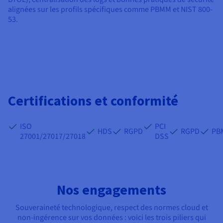
alignées sur les profils spécifiques comme PBMM et NIST 800-
53.
Certifications et conformité
ISO
PCI
HDS
RGPD
RGPD
PB
27001/27017/27018
DSS
Nos engagements
Souveraineté technologique, respect des normes cloud et
non-ingérence sur vos données : voici les trois piliers qui