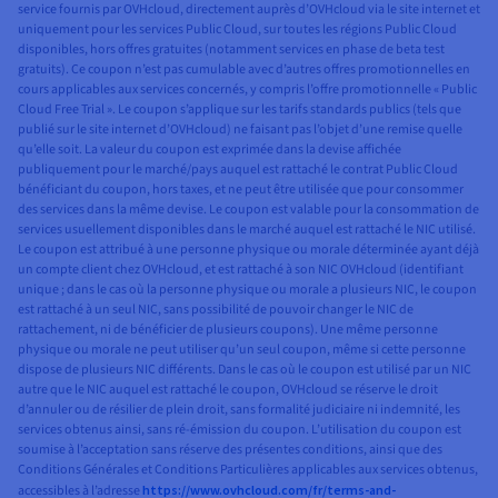
service fournis par OVHcloud, directement auprès d’OVHcloud via le site internet et
uniquement pour les services Public Cloud, sur toutes les régions Public Cloud
disponibles, hors offres gratuites (notamment services en phase de beta test
gratuits). Ce coupon n’est pas cumulable avec d’autres offres promotionnelles en
cours applicables aux services concernés, y compris l’offre promotionnelle « Public
Cloud Free Trial ». Le coupon s’applique sur les tarifs standards publics (tels que
publié sur le site internet d’OVHcloud) ne faisant pas l’objet d’une remise quelle
qu’elle soit. La valeur du coupon est exprimée dans la devise affichée
publiquement pour le marché/pays auquel est rattaché le contrat Public Cloud
bénéficiant du coupon, hors taxes, et ne peut être utilisée que pour consommer
des services dans la même devise. Le coupon est valable pour la consommation de
services usuellement disponibles dans le marché auquel est rattaché le NIC utilisé.
Le coupon est attribué à une personne physique ou morale déterminée ayant déjà
un compte client chez OVHcloud, et est rattaché à son NIC OVHcloud (identifiant
unique ; dans le cas où la personne physique ou morale a plusieurs NIC, le coupon
est rattaché à un seul NIC, sans possibilité de pouvoir changer le NIC de
rattachement, ni de bénéficier de plusieurs coupons). Une même personne
physique ou morale ne peut utiliser qu’un seul coupon, même si cette personne
dispose de plusieurs NIC différents. Dans le cas où le coupon est utilisé par un NIC
autre que le NIC auquel est rattaché le coupon, OVHcloud se réserve le droit
d’annuler ou de résilier de plein droit, sans formalité judiciaire ni indemnité, les
services obtenus ainsi, sans ré-émission du coupon. L’utilisation du coupon est
soumise à l’acceptation sans réserve des présentes conditions, ainsi que des
Conditions Générales et Conditions Particulières applicables aux services obtenus,
accessibles à l’adresse
https://www.ovhcloud.com/fr/terms-and-