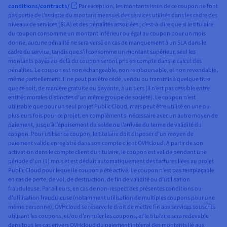
conditions/contracts/
Par exception, les montants issus de ce coupon ne font
pas partie de l’assiette du montant mensuel des services utilisés dans les cadre des
niveaux de services (SLA) et des pénalités associées ; c’est-à-dire que si le titulaire
du coupon consomme un montant inférieur ou égal au coupon pour un mois
donné, aucune pénalité ne sera versé en cas de manquement à un SLA dans le
cadre du service, tandis que s’il consomme un montant supérieur, seul les
montants payés au-delà du coupon seront pris en compte dans le calcul des
pénalités. Le coupon est non échangeable, non remboursable, et non revendable,
même partiellement. Il ne peut pas être cédé, vendu ou transmis à quelque titre
que ce soit, de manière gratuite ou payante, à un tiers (il n’est pas cessible entre
entités morales distinctes d’un même groupe de société). Le coupon n’est
utilisable que pour un seul projet Public Cloud, mais peut être utilisé en une ou
plusieurs fois pour ce projet, en complément si nécessaire avec un autre moyen de
paiement, jusqu’à l’épuisement du solde ou l’arrivée du terme de validité du
coupon. Pour utiliser ce coupon, le titulaire doit disposer d’un moyen de
paiement valide enregistré dans son compte client OVHcloud. A partir de son
activation dans le compte client du titulaire, le coupon est valide pendant une
période d’un (1) mois et est déduit automatiquement des factures liées au projet
Public Cloud pour lequel le coupon a été activé. Le coupon n’est pas remplaçable
en cas de perte, de vol, de destruction, de fin de validité ou d’utilisation
frauduleuse. Par ailleurs, en cas de non-respect des présentes conditions ou
d’utilisation frauduleuse (notamment utilisation de multiples coupons pour une
même personne), OVHcloud se réserve le droit de mettre fin aux services souscrits
utilisant les coupons, et/ou d’annuler les coupons, et le titulaire sera redevable
dans tous les cas envers OVHcloud du paiement intégral des montants lié aux