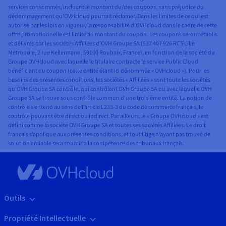
services consommés, incluant le montant du/des coupons, sans préjudice du
dédommagement qu’OVHcloud pourrait réclamer. Dans les limites de ce qui est
autorisé par les lois en vigueur, la responsabilité d’OVHcloud dans le cadre de cette
offre promotionnelle est limité au montant du coupon. Les coupons seront établis
et délivrés par les sociétés Affiliées d’OVH Groupe SA (537 407 926 RCS Lille
Métropole, 2 rue Kellermann, 59100 Roubaix, France), en fonction de la société du
Groupe OVHcloud avec laquelle le titulaire contracte le service Public Cloud
bénéficiant du coupon (cette entité étant ici dénommée « OVHcloud »). Pour les
besoins des présentes conditions, les sociétés « Affiliées » sont toute les sociétés
qu’OVH Groupe SA contrôle, qui contrôlent OVH Groupe SA ou avec laquelle OVH
Groupe SA se trouve sous contrôle commun d’une troisième entité. La notion de
contrôle s’entend au sens de l’article L233-3 du code de commerce français, le
contrôle pouvant être direct ou indirect. Par ailleurs, le « Groupe OVHcloud » est
défini comme la société OVH Groupe SA et toutes ses sociétés Affiliées. Le droit
français s’applique aux présentes conditions, et tout litige n’ayant pas trouvé de
solution amiable sera soumis à la compétence des tribunaux français.
Outils
Propriété Intellectuelle