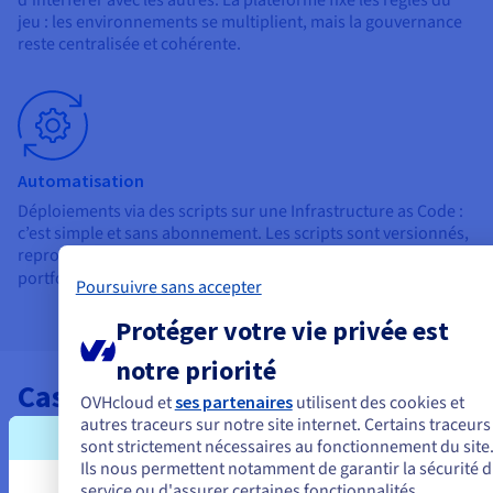
jeu : les environnements se multiplient, mais la gouvernance
reste centralisée et cohérente.
Automatisation
Déploiements via des scripts sur une Infrastructure as Code :
c’est simple et sans abonnement. Les scripts sont versionnés,
reproductibles et maintenus en lien avec l'évolution du
portfolio des services
Public Cloud
.
Poursuivre sans accepter
Protéger votre vie privée est
notre priorité
Cas d’usage
OVHcloud et
ses partenaires
utilisent des cookies et
autres traceurs sur notre site internet. Certains traceurs
Voir les cas d'usage
sont strictement nécessaires au fonctionnement du site
Ils nous permettent notamment de garantir la sécurité 
Pour quels contextes ? Secteur public, entreprises régulées
service ou d'assurer certaines fonctionnalités