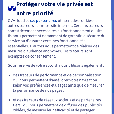
Protéger votre vie privée est
de calcul car les algorithmes mis en œuvre
réalisent énormément d’accès aux données. «
Une
notre priorité
proximité réseau entre nos instances de calcul et la
OVHcloud et
ses partenaires
utilisent des cookies et
base de données nous permet d’obtenir les
autres traceurs sur notre site internet. Certains traceurs
meilleures performances possibles. D’autre part,
sont strictement nécessaires au fonctionnement du site.
nous avons la garantie que tous les backups sont
Ils nous permettent notamment de garantir la sécurité du
Vous semblez être localisé en États-
sauvegardés dans un autre datacenter pour des
service ou d'assurer certaines fonctionnalités
raisons de sécurité
» précise le CTO.
essentielles. D’autres nous permettent de réaliser des
Unis.
mesures d’audience anonymes. Ces traceurs sont
exemptés de consentement.
Pour commander, rendez-vous sur le site de votre pays (États-
Unis) et créez un compte.
Sous réserve de votre accord, nous utilisons également :
« La donnée est absolument
critique dans notre activité car
Allez sur le site États-Unis
des traceurs de performance et de personnalisation :
sans donnée, nous ne pouvons
qui nous permettent d’améliorer votre navigation
us.ovhcloud.com/
Anglais
USD - $
selon vos préférences et usages ainsi que de mesurer
plus délivrer notre service auprès
la performance de nos pages ;
des clients. Le backup
ou
automatique délivré par
et des traceurs de réseaux sociaux et de partenaires
OVHcloud dans son offre Public
tiers : qui nous permettent de diffuser des publicités
Rester sur le site actuel
ciblées, de mesurer leur efficacité et de partager
Cloud Databases For MongoDB