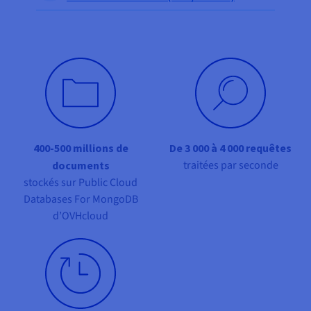
Documentation
Documentation
Tarifs
Roadmap & Changelog
Roadmap & Changelog
Observabilité
Disponibilités par régions
Documentation
Documentation
Roadmap & Changelog
Roadmap & Changelog
Roadmap & Changelog
400-500 millions de
De 3 000 à 4 000 requêtes
traitées par seconde
documents
stockés sur Public Cloud
Databases For MongoDB
d’OVHcloud