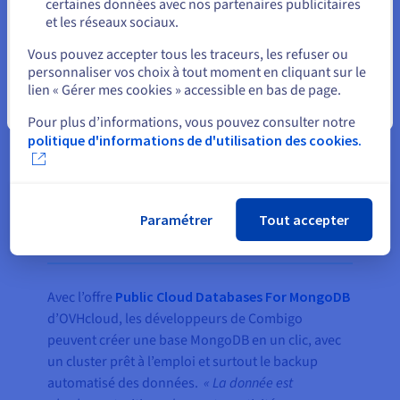
certaines données avec nos partenaires publicitaires
nous apporte de la confiance et
et les réseaux sociaux.
nous permet de ne pas consacrer
Sélectionner un autre site web
Vous pouvez accepter tous les traceurs, les refuser ou
du temps à configurer les
personnaliser vos choix à tout moment en cliquant sur le
sauvegardes. »
lien « Gérer mes cookies » accessible en bas de page.
Vincent El Khatib, Cofondateur &
Fermer
Pour plus d’informations, vous pouvez consulter notre
CTO chez combigo.com
politique d'informations de d'utilisation des cookies.
Paramétrer
Tout accepter
Le résultat
Avec l’offre
Public Cloud Databases For MongoDB
d’OVHcloud, les développeurs de Combigo
peuvent créer une base MongoDB en un clic, avec
un cluster prêt à l’emploi et surtout le backup
automatisé des données.
« La donnée est