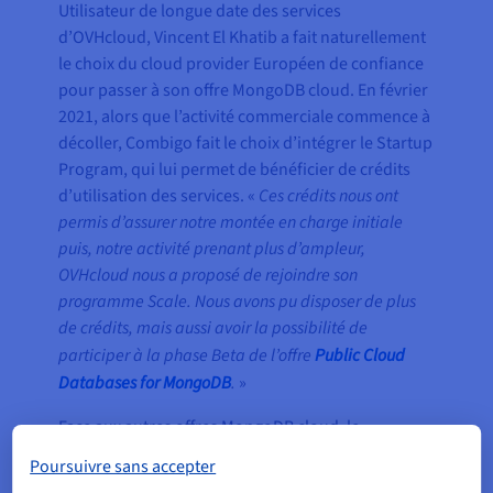
Utilisateur de longue date des services
d’OVHcloud, Vincent El Khatib a fait naturellement
le choix du cloud provider Européen de confiance
pour passer à son offre MongoDB cloud. En février
2021, alors que l’activité commerciale commence à
décoller, Combigo fait le choix d’intégrer le Startup
Program, qui lui permet de bénéficier de crédits
d’utilisation des services. «
Ces crédits nous ont
permis d’assurer notre montée en charge initiale
puis, notre activité prenant plus d’ampleur,
OVHcloud nous a proposé de rejoindre son
programme Scale. Nous avons pu disposer de plus
de crédits, mais aussi avoir la possibilité de
participer à la phase Beta de l’offre
Public Cloud
Databases for MongoDB
.
»
Face aux autres offres MongoDB cloud, le
responsable privilégie OVHcloud afin que la base
Poursuivre sans accepter
de données soit au plus près de son infrastructure