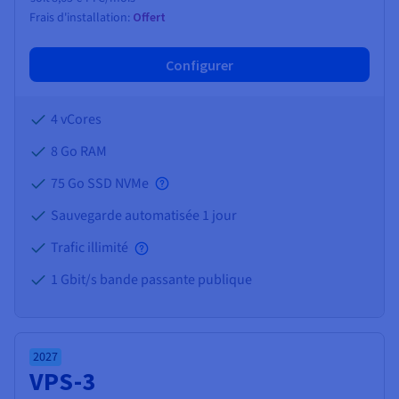
Frais d'installation:
Offert
Configurer
4 vCores
8 Go
RAM
75 Go SSD NVMe
Sauvegarde automatisée 1 jour
Trafic illimité
1 Gbit/s bande passante publique
2027
VPS-3