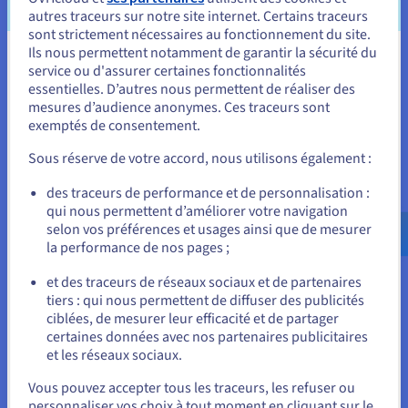
autres traceurs sur notre site internet. Certains traceurs
sont strictement nécessaires au fonctionnement du site.
Ils nous permettent notamment de garantir la sécurité du
Vous semblez être localisé en États-
service ou d'assurer certaines fonctionnalités
essentielles. D’autres nous permettent de réaliser des
Unis.
mesures d’audience anonymes. Ces traceurs sont
exemptés de consentement.
Pour commander, rendez-vous sur le site de votre pays (États-
Unis) et créez un compte.
Sous réserve de votre accord, nous utilisons également :
Allez sur le site États-Unis
des traceurs de performance et de personnalisation :
qui nous permettent d’améliorer votre navigation
us.ovhcloud.com/
vps
Anglais
USD - $
selon vos préférences et usages ainsi que de mesurer
Hébergement de bases de données
la performance de nos pages ;
ou
Stockez et gérez vos bases de données sur un VPS rapide
et fiable, conçu pour évoluer et s’adapter aux charges de
et des traceurs de réseaux sociaux et de partenaires
travail les plus exigeantes.
tiers : qui nous permettent de diffuser des publicités
Rester sur le site actuel
ciblées, de mesurer leur efficacité et de partager
certaines données avec nos partenaires publicitaires
et les réseaux sociaux.
Sélectionner un autre site web
Vous pouvez accepter tous les traceurs, les refuser ou
personnaliser vos choix à tout moment en cliquant sur le