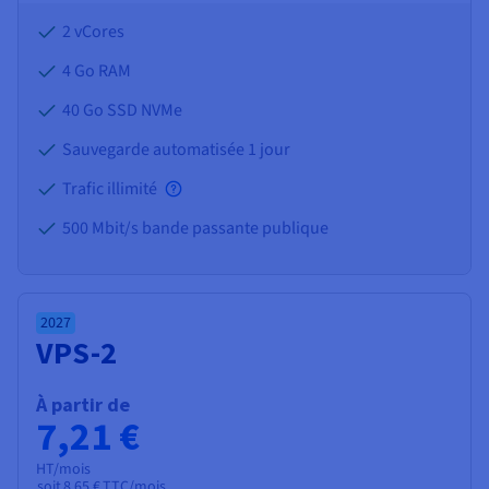
2 vCores
4 Go
RAM
40 Go SSD NVMe
Sauvegarde automatisée 1 jour
Trafic illimité
500 Mbit/s bande passante publique
2027
VPS-2
À partir de
7,21 €
HT/mois
soit
8,65 €
TTC/mois