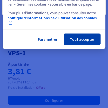
lien « Gérer mes cookies » accessible en bas de page.
Fermer
Pour plus d’informations, vous pouvez consulter notre
Notre Gamme VPS
politique d'informations de d'utilisation des cookies.
Choisissez la configuration qui correspond à vos besoins :
hébergement web, gaming, développement et plus encore.
Paramétrer
Tout accepter
2027
VPS-1
À partir de
3,81 €
HT/mois
soit
4,57 €
TTC/mois
Frais d'installation:
Offert
Configurer