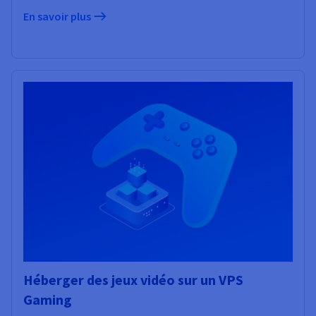
Documentation
Documentation
Tarifs
En savoir plus
Roadmap & Changelog
Roadmap & Changelog
Observabilité
Disponibilités par régions
Documentation
Documentation
Roadmap & Changelog
Roadmap & Changelog
Roadmap & Changelog
Héberger des jeux vidéo sur un VPS
Gaming