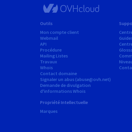
Outils
Suppo
Mon compte client
Centre
Webmail
Guide
API
Centr
Procédure
Glossa
Mailing Listes
Comm
Travaux
Nivea
Whois
Conta
Contact domaine
Signaler un abus (abuse@ovh.net)
Demande de divulgation
d'informations Whois
Propriété Intellectuelle
Marques