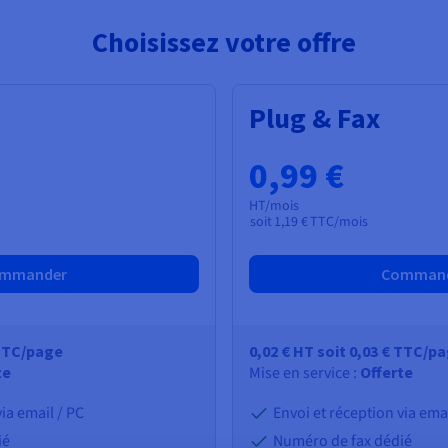
Choisissez votre offre
Plug & Fax
0,99 €
HT/mois
soit
1,19 €
TTC/mois
mmander
Comman
TC
/page
0,02 €
HT
soit
0,03 €
TTC
/p
te
Mise en service :
Offerte
via email / PC
Envoi et réception via emai
ié
Numéro de fax dédié