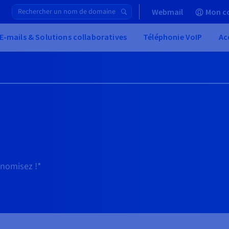
Webmail
Mon c
E-mails & Solutions collaboratives
Téléphonie VoIP
Ac
onomisez !*