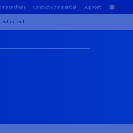
ompte client
Contact commercial
Support
cès Internet