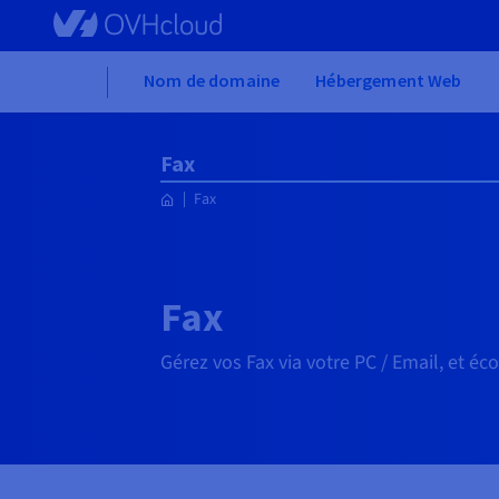
Skip to main content
Home
Nom de domaine
Hébergement Web
Fax
Fax
Fax
Gérez vos Fax via votre PC / Email, et éc