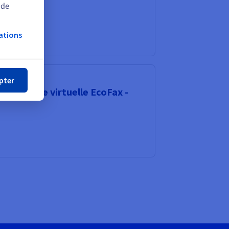
 de
ations
mer
pter
imprimante virtuelle EcoFax -