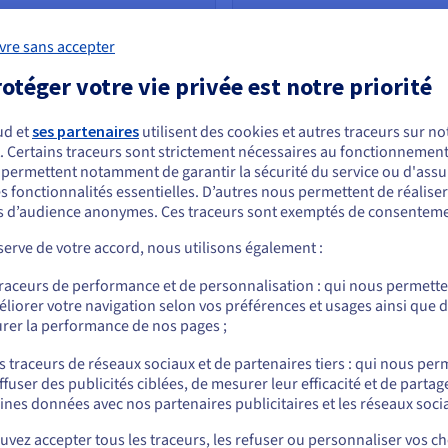
remium
Qualité d'envoi premium
vre sans accepter
s stockés pour la durée du
Adaptateur numérique jus
otéger votre vie privée est notre priorité
n
Installation automatique
éro
Portabilité du numéro
ud et
ses partenaires
utilisent des cookies et autres traceurs sur not
. Certains traceurs sont strictement nécessaires au fonctionnement 
que
Numéro géographique
ous semblez être localisé en États-Unis.
s permettent notamment de garantir la sécurité du service ou d'assu
Numéros supplémentaire
s fonctionnalités essentielles. D’autres nous permettent de réalise
r commander, rendez-vous sur le site de votre pays (États-Unis) et créez un
 d’audience anonymes. Ces traceurs sont exemptés de consenteme
mpte.
En savoir plus
erve de votre accord, nous utilisons également :
Allez sur le site États-Unis
traceurs de performance et de personnalisation : qui nous permett
us.ovhcloud.com/
Anglais
USD - $
liorer votre navigation selon vos préférences et usages ainsi que 
rer la performance de nos pages ;
 services professionnels pour vous a
ou
s traceurs de réseaux sociaux et de partenaires tiers : qui nous per
ffuser des publicités ciblées, de mesurer leur efficacité et de partag
Rester sur le site actuel
ines données avec nos partenaires publicitaires et les réseaux soci
​​​​​​​Envoyer des Fax vi
vez accepter tous les traceurs, les refuser ou personnaliser vos ch