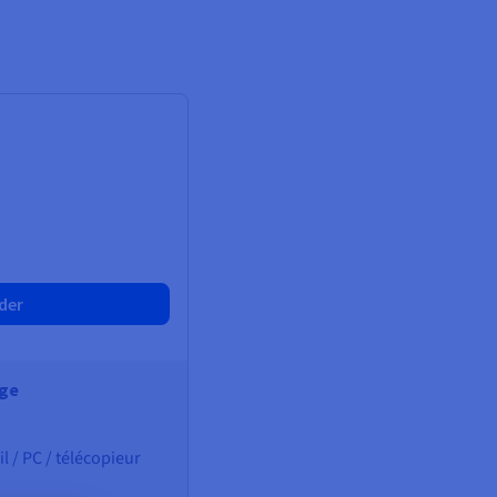
der
age
l / PC / télécopieur