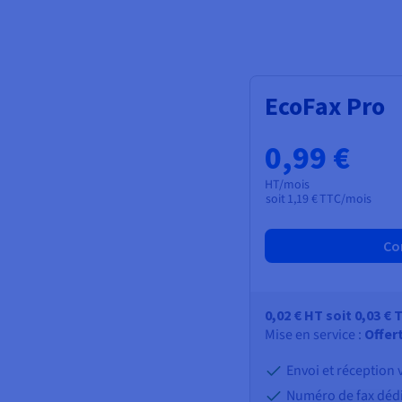
EcoFax Pro
0,99 €
HT/mois
soit
1,19 €
TTC/mois
Co
0,02 €
HT
soit
0,03 €
T
Mise en service :
Offer
Envoi et réception 
Numéro de fax déd