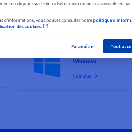
Mac OS X
ent en cliquant sur le lien « Gérer mes cookies » accessible en bas
Sélectionner un autre site web
Voir plus
us d’informations, vous pouvez consulter notre
politique d'inform
ilisation des cookies.
Fer
Paramétrer
Tout acce
Envoyer des Fax via l'
Windows
Voir plus