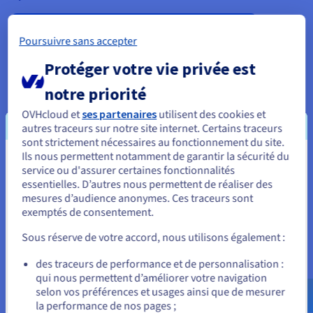
En savoir plus sur la souveraineté des données
Poursuivre sans accepter
Protéger votre vie privée est
notre priorité
OVHcloud et
ses partenaires
utilisent des cookies et
autres traceurs sur notre site internet. Certains traceurs
sont strictement nécessaires au fonctionnement du site.
Ils nous permettent notamment de garantir la sécurité du
Vous semblez être localisé en États-
service ou d'assurer certaines fonctionnalités
essentielles. D’autres nous permettent de réaliser des
Unis.
mesures d’audience anonymes. Ces traceurs sont
exemptés de consentement.
Pour commander, rendez-vous sur le site de votre pays (États-
Certifications visées
Unis) et créez un compte.
Sous réserve de votre accord, nous utilisons également :
SecNumCloud
Allez sur le site États-Unis
des traceurs de performance et de personnalisation :
Les services cloud obtenant le Visa de sécurité de l’
ANSSI
qui nous permettent d’améliorer votre navigation
us.ovhcloud.com/
Anglais
USD - $
pour sa qualification SecNumCloud 3.2 sont dits
« cloud de
selon vos préférences et usages ainsi que de mesurer
confiance »
.
la performance de nos pages ;
ou