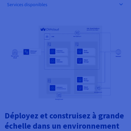
Documentation
Documentation
Services disponibles
Tarifs
Roadmap & Changelog
Roadmap & Changelog
Observabilité
Disponibilités par régions
Documentation
Documentation
Roadmap & Changelog
Roadmap & Changelog
Roadmap & Changelog
Déployez et construisez à grande
échelle dans un environnement