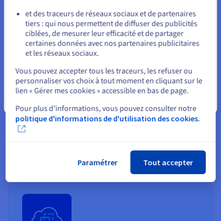
Certification des Hébergeurs de Données de Santé (HDS)
et des traceurs de réseaux sociaux et de partenaires
tiers : qui nous permettent de diffuser des publicités
Rester sur le site actuel
Certification de l'Agence du Numérique en Santé Française
ciblées, de mesurer leur efficacité et de partager
(ANS) pour l'hébergement des données de santé.
certaines données avec nos partenaires publicitaires
et les réseaux sociaux.
PCI-DSS
Sélectionner un autre site web
Vous pouvez accepter tous les traceurs, les refuser ou
Certification pour protéger les informations relatives aux
personnaliser vos choix à tout moment en cliquant sur le
cartes de paiement.
lien « Gérer mes cookies » accessible en bas de page.
Fermer
En savoir plus sur nos certifications
Pour plus d’informations, vous pouvez consulter notre
politique d'informations de d'utilisation des cookies.
Services disponibles
Paramétrer
Tout accepter