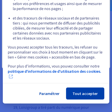
selon vos préférences et usages ainsi que de mesurer
bon choix pour nos services. La
la performance de nos pages ;
sécurité est une responsabilité
ou
partagée. Avec OVHcloud, nous
et des traceurs de réseaux sociaux et de partenaires
tiers : qui nous permettent de diffuser des publicités
bénéficions de solutions
Rester sur le site actuel
ciblées, de mesurer leur efficacité et de partager
sécurisées et respectueuses de
certaines données avec nos partenaires publicitaires
nos données. »
et les réseaux sociaux.
Sélectionner un autre site web
Stéphane Michalski, fondateur de
Vous pouvez accepter tous les traceurs, les refuser ou
personnaliser vos choix à tout moment en cliquant sur le
Loisigroup
lien « Gérer mes cookies » accessible en bas de page.
Fermer
Pour plus d’informations, vous pouvez consulter notre
politique d'informations de d'utilisation des cookies.
Le résultat
Paramétrer
Tout accepter
Malgré les difficultés liées à la pandémie de Covid-
19, Loisigroup a tiré parti du numérique pour