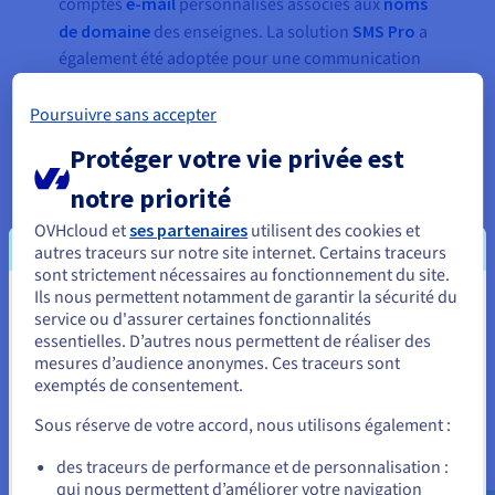
comptes
e-mail
personnalisés associés aux
noms
de domaine
des enseignes. La solution
SMS Pro
a
également été adoptée pour une communication
plus directe auprès de la clientèle.
Poursuivre sans accepter
L’ensemble des sites web du groupe est
Protéger votre vie privée est
aujourd’hui hébergé sur le même service. Grâce au
multisite, à chaque nouvelle ouverture, le nom de
notre priorité
domaine est réservé puis associé à
OVHcloud et
ses partenaires
utilisent des cookies et
l’
hébergement,
afin d’avoir un site web unique
autres traceurs sur notre site internet. Certains traceurs
pour l’enseigne.
sont strictement nécessaires au fonctionnement du site.
Ils nous permettent notamment de garantir la sécurité du
Vous semblez être localisé en États-
service ou d'assurer certaines fonctionnalités
essentielles. D’autres nous permettent de réaliser des
Unis.
« Notre prestataire nous a formés
mesures d’audience anonymes. Ces traceurs sont
aux règles essentielles de
exemptés de consentement.
Pour commander, rendez-vous sur le site de votre pays (États-
sécurité quand on opère une
Unis) et créez un compte.
Sous réserve de votre accord, nous utilisons également :
entreprise sur Internet, ce qui
nous a permis de confirmer une
Allez sur le site États-Unis
des traceurs de performance et de personnalisation :
qui nous permettent d’améliorer votre navigation
nouvelle fois qu’OVHcloud était le
us.ovhcloud.com/
Anglais
USD - $