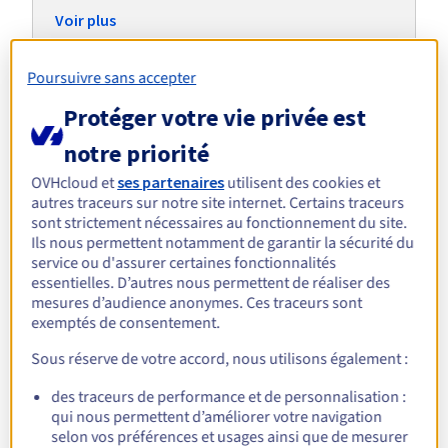
Documentation
Roadmap & Changelog
Tarifs
Voir plus
Roadmap & Changelog
Observabilité
Disponibilités par régions
Documentation
Documentation
Roadmap & Changelog
Poursuivre sans accepter
Roadmap & Changelog
Roadmap & Changelog
Protéger votre vie privée est
Explorez des serveurs alternatifs
notre priorité
pour les charges de travail sur
GROMACS
OVHcloud et
ses partenaires
utilisent des cookies et
autres traceurs sur notre site internet. Certains traceurs
sont strictement nécessaires au fonctionnement du site.
Ils nous permettent notamment de garantir la sécurité du
HGR-HCI-i1
HGR-HCI-i2
HGR-HC
service ou d'assurer certaines fonctionnalités
Intel Xeon Gold 5515+ -
Intel Xeon Gold 6526Y -
Intel X
8c / 16t
16c / 32t
24c / 48
essentielles. D’autres nous permettent de réaliser des
À partir de
À partir de
À parti
mesures d’audience anonymes. Ces traceurs sont
949,99 €
1 039,99 €
1 119
/mois
/mois
exemptés de consentement.
Sous réserve de votre accord, nous utilisons également :
des traceurs de performance et de personnalisation :
Découvrez nos solutions
qui nous permettent d’améliorer votre navigation
selon vos préférences et usages ainsi que de mesurer
adaptées pour vos