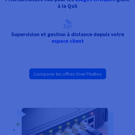
Documentation
Documentation
à la QoS
Tarifs
Roadmap & Changelog
Roadmap & Changelog
Observabilité
Disponibilités par régions
Documentation
Documentation
Roadmap & Changelog
Roadmap & Changelog
Roadmap & Changelog
Supervision et gestion à distance depuis votre
espace client
Comparer les offres OverTheBox