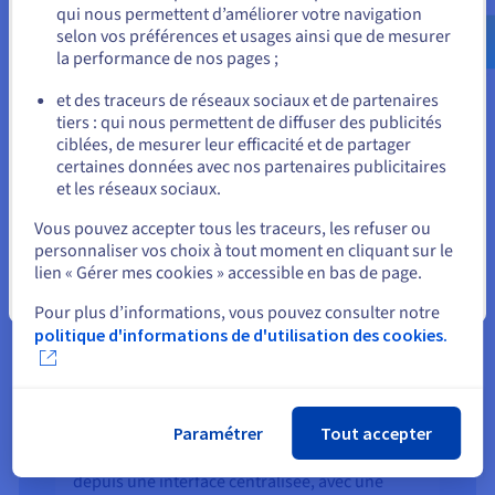
qui nous permettent d’améliorer votre navigation
us.ovhcloud.com/
Anglais
USD - $
selon vos préférences et usages ainsi que de mesurer
la performance de nos pages ;
ou
Des performances adaptées à vos
et des traceurs de réseaux sociaux et de partenaires
priorités
tiers : qui nous permettent de diffuser des publicités
Rester sur le site actuel
Les flux critiques bénéficient d’un traitement
ciblées, de mesurer leur efficacité et de partager
prioritaire, afin de garantir la stabilité des
certaines données avec nos partenaires publicitaires
usages indispensables à votre activité.
et les réseaux sociaux.
Sélectionner un autre site web
Vous pouvez accepter tous les traceurs, les refuser ou
personnaliser vos choix à tout moment en cliquant sur le
lien « Gérer mes cookies » accessible en bas de page.
Fermer
Pour plus d’informations, vous pouvez consulter notre
politique d'informations de d'utilisation des cookies.
Une maîtrise accrue de votre
connectivité
Paramétrer
Tout accepter
Vous pilotez et supervisez vos connexions
depuis une interface centralisée, avec une