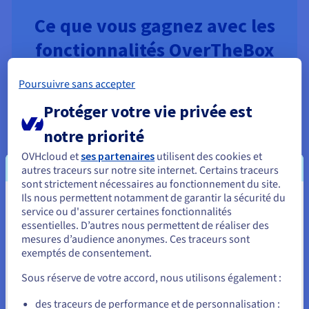
Ce que vous gagnez avec les
fonctionnalités OverTheBox
Poursuivre sans accepter
Protéger votre vie privée est
notre priorité
OVHcloud et
ses partenaires
utilisent des cookies et
Une continuité de service
autres traceurs sur notre site internet. Certains traceurs
renforcée
sont strictement nécessaires au fonctionnement du site.
Ils nous permettent notamment de garantir la sécurité du
Vos connexions sont gérées de façon
Vous semblez être localisé en États-
service ou d'assurer certaines fonctionnalités
intelligente et complémentaire, pour limiter les
essentielles. D’autres nous permettent de réaliser des
Unis.
interruptions et maintenir l’accès à vos services
mesures d’audience anonymes. Ces traceurs sont
essentiels.
exemptés de consentement.
Pour commander, rendez-vous sur le site de votre pays (États-
Unis) et créez un compte.
Sous réserve de votre accord, nous utilisons également :
Allez sur le site États-Unis
des traceurs de performance et de personnalisation :