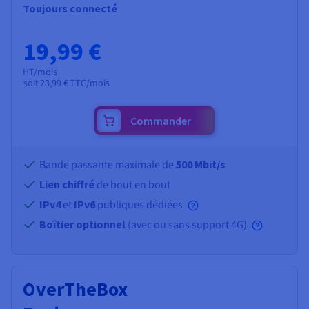
Toujours connecté
19,99 €
HT/mois
soit
23,99 €
TTC/mois
Commander
Bande passante maximale de
500 Mbit/s
Lien chiffré
de bout en bout
IPv4
et
IPv6
publiques dédiées
Boîtier optionnel
(avec ou sans support 4G)
OverTheBox