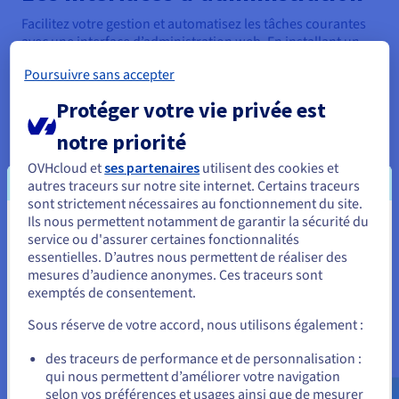
Facilitez votre gestion et automatisez les tâches courantes
avec une interface d’administration web. En installant un
panneau de configuration sur votre serveur dédié, vous
Poursuivre sans accepter
bénéficiez d’une interface web intuitive et efficace.
Protéger votre vie privée est
notre priorité
cPanel
OVHcloud et
ses partenaires
utilisent des cookies et
cPanel est le panneau de contrôle le plus populaire sur le
autres traceurs sur notre site internet. Certains traceurs
marché. Il offre à la fois une interface utilisateur et une
sont strictement nécessaires au fonctionnement du site.
interface de gestion serveur (WebHost Manager - WHM)
Ils nous permettent notamment de garantir la sécurité du
Vous semblez être localisé en États-
pour un hébergement web intuitif.
service ou d'assurer certaines fonctionnalités
Un serveur
cPanel
bénéficie de la simplicité et de la vitesse
essentielles. D’autres nous permettent de réaliser des
Unis.
d'exécution des fonctions du panneau de contrôle.
mesures d’audience anonymes. Ces traceurs sont
exemptés de consentement.
Pour commander, rendez-vous sur le site de votre pays (États-
Unis) et créez un compte.
Sous réserve de votre accord, nous utilisons également :
Premier Cloud
Allez sur le site États-Unis
des traceurs de performance et de personnalisation :
qui nous permettent d’améliorer votre navigation
us.ovhcloud.com/
Anglais
USD - $
100 comptes
selon vos préférences et usages ainsi que de mesurer