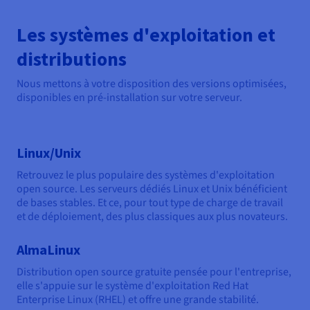
Documentation
Documentation
Tarifs
Roadmap & Changelog
Roadmap & Changelog
Observabilité
Les systèmes d'exploitation et
Disponibilités par régions
Documentation
Documentation
Roadmap & Changelog
distributions
Roadmap & Changelog
Roadmap & Changelog
Nous mettons à votre disposition des versions optimisées,
disponibles en pré-installation sur votre serveur.
Linux/Unix
Retrouvez le plus populaire des systèmes d'exploitation
open source. Les serveurs dédiés Linux et Unix bénéficient
de bases stables. Et ce, pour tout type de charge de travail
et de déploiement, des plus classiques aux plus novateurs.
AlmaLinux
Distribution open source gratuite pensée pour l'entreprise,
elle s'appuie sur le système d'exploitation Red Hat
Enterprise Linux (RHEL) et offre une grande stabilité.