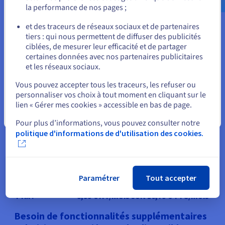
la performance de nos pages ;
53,99 €
TTC/mois
Prix :
44,99 €
HT/mois
soit
ou
et des traceurs de réseaux sociaux et de partenaires
tiers : qui nous permettent de diffuser des publicités
Rester sur le site actuel
ciblées, de mesurer leur efficacité et de partager
certaines données avec nos partenaires publicitaires
et les réseaux sociaux.
Plesk
Sélectionner un autre site web
Vous pouvez accepter tous les traceurs, les refuser ou
Un serveur
Plesk
offre une interface d’administration
personnaliser vos choix à tout moment en cliquant sur le
centralisée pour les professionnels du Web, avec
lien « Gérer mes cookies » accessible en bas de page.
différentes
licences
. De nombreuses fonctionnalités sont
Fermer
proposées : les sauvegardes planifiées, le suivi des
Pour plus d’informations, vous pouvez consulter notre
ressources, la gestion des abonnements et du plan de
politique d'informations de d'utilisation des cookies.
service, etc.
Plesk - WebAdmin
Paramétrer
Tout accepter
Prix :
8,99 € HT/mois soit 10,79 € TTC/mois
Besoin de fonctionnalités supplémentaires