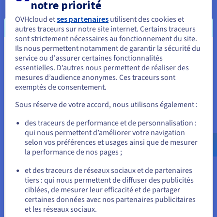
notre priorité
derniers hébergent leurs données.
OVHcloud et
ses partenaires
utilisent des cookies et
autres traceurs sur notre site internet. Certains traceurs
sont strictement nécessaires au fonctionnement du site.
Ils nous permettent notamment de garantir la sécurité du
Vous semblez être localisé en États-
service ou d'assurer certaines fonctionnalités
essentielles. D’autres nous permettent de réaliser des
Unis.
mesures d’audience anonymes. Ces traceurs sont
exemptés de consentement.
Pour commander, rendez-vous sur le site de votre pays (États-
Unis) et créez un compte.
Sous réserve de votre accord, nous utilisons également :
Allez sur le site États-Unis
des traceurs de performance et de personnalisation :
qui nous permettent d’améliorer votre navigation
us.ovhcloud.com/
Anglais
USD - $
selon vos préférences et usages ainsi que de mesurer
la performance de nos pages ;
ou
et des traceurs de réseaux sociaux et de partenaires
tiers : qui nous permettent de diffuser des publicités
Rester sur le site actuel
ciblées, de mesurer leur efficacité et de partager
certaines données avec nos partenaires publicitaires
Un total respect des
et les réseaux sociaux.
Sélectionner un autre site web