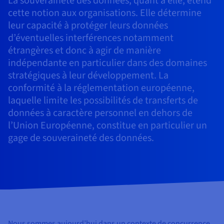
La souveraineté des données, quant à elle, étend
Documentation
Documentation
Tarifs
cette notion aux organisations. Elle détermine
Roadmap & Changelog
Roadmap & Changelog
Observabilité
Disponibilités par régions
leur capacité à protéger leurs données
Documentation
Documentation
d’éventuelles interférences notamment
Roadmap & Changelog
Roadmap & Changelog
étrangères et donc à agir de manière
Roadmap & Changelog
indépendante en particulier dans des domaines
stratégiques à leur développement. La
conformité à la réglementation européenne,
laquelle limite les possibilités de transferts de
données à caractère personnel en dehors de
l’Union Européenne, constitue en particulier un
gage de souveraineté des données.
Nous sommes aujourd’hui dans un contexte de concurrence