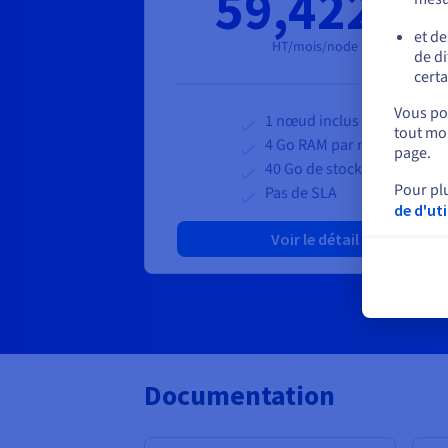
59,422 €
et de
HT/mois/node
de di
certa
Vous pou
1 nœud inclus
tout mom
4 Go RAM par nœud
page.
40 Go de stockage
Pour pl
Pas de SLA
de d'ut
Voir le détail
Documentation