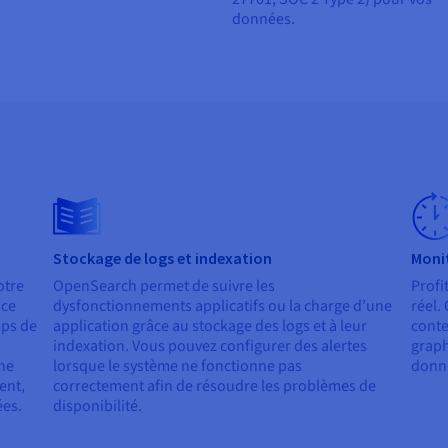
données.
Stockage de logs et indexation
Monit
otre
OpenSearch permet de suivre les
Profi
nce
dysfonctionnements applicatifs ou la charge d’une
réel.
mps de
application grâce au stockage des logs et à leur
conte
indexation. Vous pouvez configurer des alertes
graph
une
lorsque le système ne fonctionne pas
donn
ent,
correctement afin de résoudre les problèmes de
ées.
disponibilité.