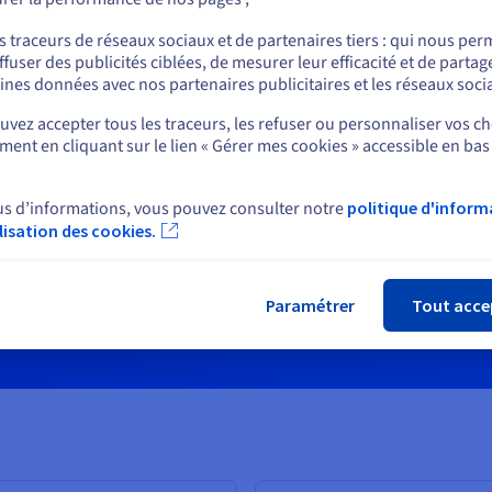
ou
HT/mois/node
s traceurs de réseaux sociaux et de partenaires tiers : qui nous per
ffuser des publicités ciblées, de mesurer leur efficacité et de partag
Rester sur le site actuel
ines données avec nos partenaires publicitaires et les réseaux soci
3 nœuds inclus
vez accepter tous les traceurs, les refuser ou personnaliser vos ch
Multi-AZ avec 1 fail-over
ent en cliquant sur le lien « Gérer mes cookies » accessible en bas
Sélectionner un autre site web
7 Go RAM par nœud
240 Go de stockage
us d’informations, vous pouvez consulter notre
politique d'inform
SLA 99,95%
ilisation des cookies.
Fer
Voir le détail
Paramétrer
Tout acce