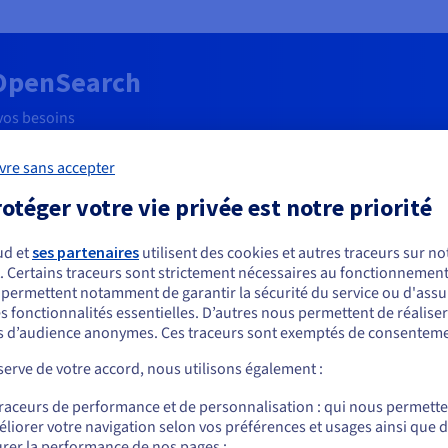
OpenSearch
vos besoins
vre sans accepter
Production
A
otéger votre vie privée est notre priorité
ud et
ses partenaires
utilisent des cookies et autres traceurs sur not
. Certains traceurs sont strictement nécessaires au fonctionnement 
ous semblez être localisé en États-Unis.
Mettez en production vos environnements en
Un
s permettent notamment de garantir la sécurité du service ou d'assu
toute confiance. Le failover automatique et
exi
s fonctionnalités essentielles. D’autres nous permettent de réalise
r commander, rendez-vous sur le site de votre pays (États-Unis) et créez un
al,
les sauvegardes sur 14 jours garantissent une
Id
 d’audience anonymes. Ces traceurs sont exemptés de consenteme
mpte.
exploitation sans effort supplémentaire.
et 
erve de votre accord, nous utilisons également :
A partir de
Allez sur le site États-Unis
traceurs de performance et de personnalisation : qui nous permett
128,699 €
us.ovhcloud.com/
public-cloud
Anglais
USD - $
liorer votre navigation selon vos préférences et usages ainsi que 
rer la performance de nos pages ;