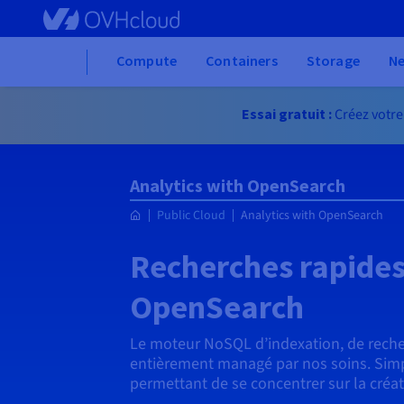
Skip to main content
Home
Compute
Containers
Storage
N
Essai gratuit :
Créez votre
Analytics with OpenSearch
Public Cloud
Analytics with OpenSearch
Recherches rapides
OpenSearch
Le moteur NoSQL d’indexation, de reche
entièrement managé par nos soins. Simpl
permettant de se concentrer sur la créat