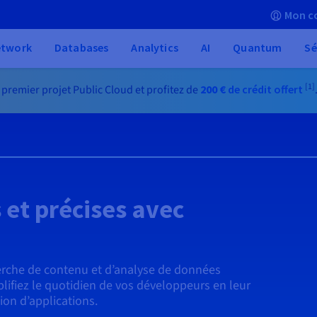
Mon c
etwork
Databases
Analytics
AI
Quantum
Sé
[1]
 premier projet Public Cloud et profitez de
200 €
de crédit offert
 et précises avec
rche de contenu et d’analyse de données
ifiez le quotidien de vos développeurs en leur
ion d’applications.