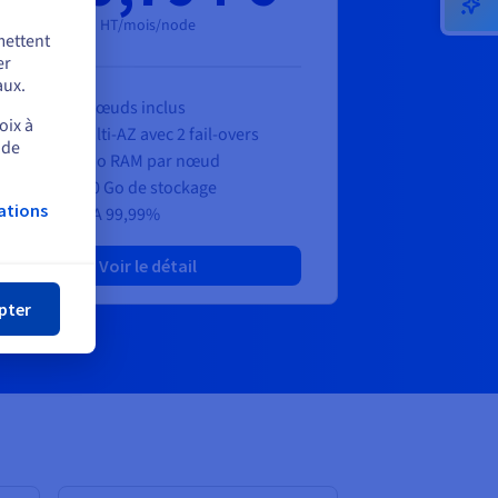
HT/mois/node
mettent
er
aux.
6 nœuds inclus
oix à
Multi-AZ avec 2 fail-overs
 de
7 Go RAM par nœud
480 Go de stockage
ations
SLA 99,99%
mer
Voir le détail
pter