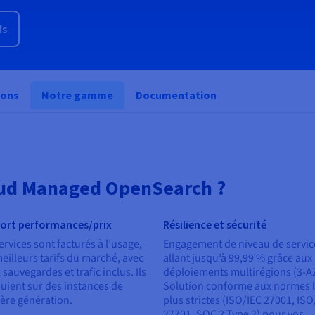
fs
ions
Notre gamme
Documentation
oud Managed OpenSearch ?
ort performances/prix
Résilience et sécurité
ervices sont facturés à l’usage,
Engagement de niveau de servic
eilleurs tarifs du marché, avec
allant jusqu’à 99,99 % grâce aux
 sauvegardes et trafic inclus. Ils
déploiements multirégions (3-A
uient sur des instances de
Solution conforme aux normes 
ère génération.
plus strictes (ISO/IEC 27001, ISO
27701, SOC 2 Type 2) pour vos