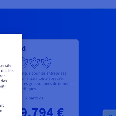
dvanced
re site
du site.
e solution conçue pour les entreprises
rer
geant une résilience à toute épreuve.
r des
éale pour les très gros volumes de données
nt.
les données critiques.
A partir de
ent
129,794 €
de