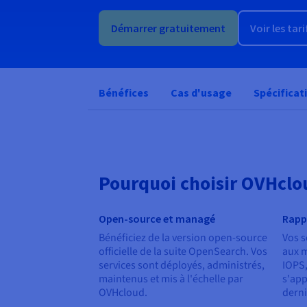
Démarrer gratuitement
Voir les tari
Bénéfices
Cas d'usage
Spécificat
Pourquoi choisir OVHcl
Open-source et managé
Rapp
Bénéficiez de la version open-source
Vos s
officielle de la suite OpenSearch. Vos
aux m
services sont déployés, administrés,
IOPS,
maintenus et mis à l'échelle par
s'app
OVHcloud.
derni