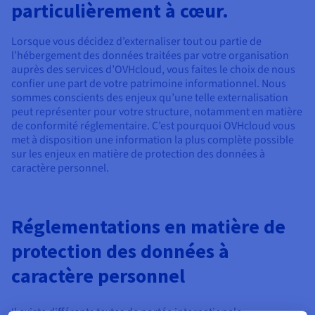
Documentation
Documentation
particulièrement à cœur.
Tarifs
Roadmap & Changelog
Roadmap & Changelog
Observabilité
Disponibilités par régions
Documentation
Lorsque vous décidez d’externaliser tout ou partie de
Documentation
Roadmap & Changelog
l’hébergement des données traitées par votre organisation
Roadmap & Changelog
auprès des services d’OVHcloud, vous faites le choix de nous
Roadmap & Changelog
confier une part de votre patrimoine informationnel. Nous
sommes conscients des enjeux qu’une telle externalisation
peut représenter pour votre structure, notamment en matière
de conformité réglementaire. C’est pourquoi OVHcloud vous
met à disposition une information la plus complète possible
sur les enjeux en matière de protection des données à
caractère personnel.
Réglementations en matière de
protection des données à
caractère personnel
Il existe différents textes de portée internationale,