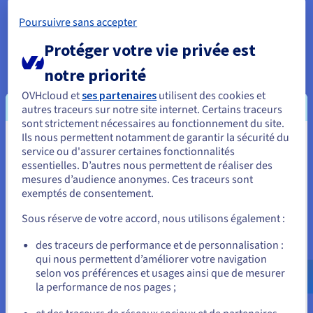
européenne ou nationale qui sont aujourd’hui applicables en
Poursuivre sans accepter
matière de protection des données à caractère personnel. Les
principaux sont les suivants :
Protéger votre vie privée est
Loi n° 78-17 du 6 janvier 1978 relative à
notre priorité
l'informatique, aux fichiers et aux libertés.
Directive 95/46/CE du Parlement européen et du
OVHcloud et
ses partenaires
utilisent des cookies et
autres traceurs sur notre site internet. Certains traceurs
Conseil, du 24 octobre 1995, relative à la protection
sont strictement nécessaires au fonctionnement du site.
des personnes physiques à l'égard du traitement des
Ils nous permettent notamment de garantir la sécurité du
données à caractère personnel et à la libre
Vous semblez être localisé en États-
service ou d'assurer certaines fonctionnalités
circulation de ces données, abrogée le 25 mai 2018
essentielles. D’autres nous permettent de réaliser des
Unis.
par le Règlement (UE) 2016/679.
mesures d’audience anonymes. Ces traceurs sont
Règlement (UE) 2016/679 du Parlement européen et
exemptés de consentement.
Pour commander, rendez-vous sur le site de votre pays (États-
du Conseil du 27 avril 2016 relatif à la protection des
Unis) et créez un compte.
personnes physiques à l'égard du traitement des
Sous réserve de votre accord, nous utilisons également :
données à caractère personnel et à la libre
Allez sur le site États-Unis
circulation de ces données, et abrogeant la directive
des traceurs de performance et de personnalisation :
95/46/CE (règlement général sur la protection des
qui nous permettent d’améliorer votre navigation
us.ovhcloud.com/
Anglais
USD - $
données).
selon vos préférences et usages ainsi que de mesurer
la performance de nos pages ;
Charte des droits fondamentaux de l’Union
ou
européenne (2012/C 326/02).