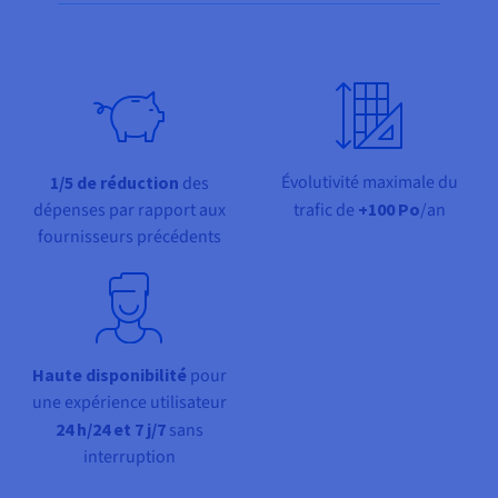
Documentation
Share on Facebook
Share on Twitter
Share on Linkedin
Tarifs
Roadmap & Changelog
Disponibilités par régions
Roadmap & Changelog
Documentation
Roadmap & Changelog
Évolutivité maximale du
1/5 de réduction
des
dépenses par rapport aux
trafic de
+100 Po
/an
fournisseurs précédents
Haute disponibilité
pour
une expérience utilisateur
24 h/24 et 7 j/7
sans
interruption