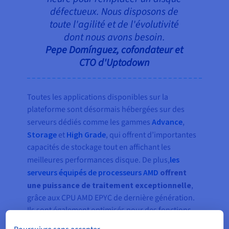
défectueux. Nous disposons de
toute l'agilité et de l'évolutivité
dont nous avons besoin.
Pepe Domínguez, cofondateur et
CTO d'Uptodown
Toutes les applications disponibles sur la
plateforme sont désormais hébergées sur des
serveurs dédiés comme les gammes
Advance
,
Storage
et
High Grade
, qui offrent d’importantes
capacités de stockage tout en affichant les
meilleures performances disque. De plus,
les
serveurs équipés de processeurs AMD
offrent
une puissance de traitement exceptionnelle
,
grâce aux CPU AMD EPYC de dernière génération.
Ils sont également optimisés pour des fonctions
spécifiques et critiques.