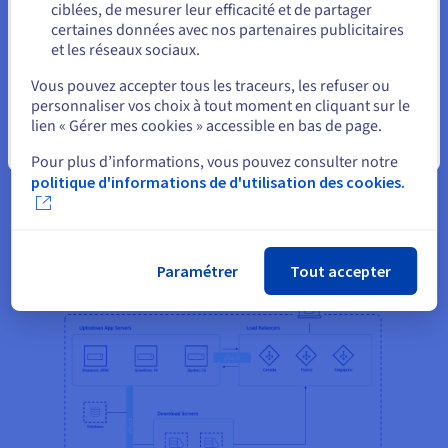
stockage et de protection des données. OVHcloud
ciblées, de mesurer leur efficacité et de partager
certaines données avec nos partenaires publicitaires
permet à sa clientèle de savoir à tout moment où
et les réseaux sociaux.
ses serveurs sont hébergés et assure la
Sélectionner un autre site web
confidentialité de ses données. Cela permet ainsi
Vous pouvez accepter tous les traceurs, les refuser ou
d’améliorer la traçabilité et de renforcer la
personnaliser vos choix à tout moment en cliquant sur le
lien « Gérer mes cookies » accessible en bas de page.
protection des données sensibles de leurs
Fermer
utilisatrices et utilisateurs.
Pour plus d’informations, vous pouvez consulter notre
politique d'informations de d'utilisation des cookies.
Paramétrer
Tout accepter