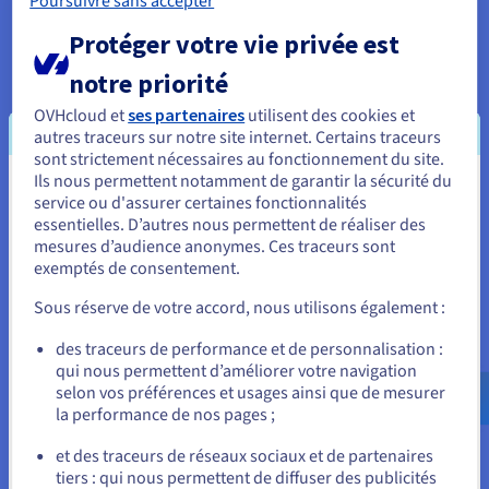
Poursuivre sans accepter
Grâce
au
vRack
, une interconnexion privée
Protéger votre vie privée est
exclusive d’OVHcloud, avec un débit garanti
notre priorité
jusqu’à 10 Gbit/s, toutes les machines de
l’infrastructure peuvent communiquer entre elles
OVHcloud et
ses partenaires
utilisent des cookies et
et accéder à des ressources privées comme
autres traceurs sur notre site internet. Certains traceurs
sont strictement nécessaires au fonctionnement du site.
publiques. Ce service est inclus chez OVHcloud, ce
Ils nous permettent notamment de garantir la sécurité du
qui n’est pas le cas pour la plupart des solutions
Vous semblez être localisé en États-
service ou d'assurer certaines fonctionnalités
concurrentes. Il s’avère essentiel pour que la
essentielles. D’autres nous permettent de réaliser des
Unis.
plateforme fonctionne de manière stable, efficace
mesures d’audience anonymes. Ces traceurs sont
et sécurisée.
exemptés de consentement.
Pour commander, rendez-vous sur le site de votre pays (États-
Unis) et créez un compte.
Sous réserve de votre accord, nous utilisons également :
Une autre obligation d’Uptodown est de respecter
le
Règlement général sur la protection des
Allez sur le site États-Unis
des traceurs de performance et de personnalisation :
données
(RGPD). Bien qu’elle demande le moins
qui nous permettent d’améliorer votre navigation
us.ovhcloud.com/
Anglais
USD - $
d’informations possible (il n’est pas nécessaire de
selon vos préférences et usages ainsi que de mesurer
la performance de nos pages ;
s’inscrire pour utiliser la plateforme), l’entreprise
ou
est soutenue par la sécurité et la transparence
et des traceurs de réseaux sociaux et de partenaires
qu’OVHcloud applique à ses politiques de
tiers : qui nous permettent de diffuser des publicités
Rester sur le site actuel