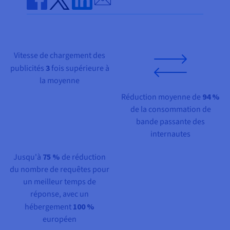
Documentation
Tarifs
Roadmap & Changelog
Share on Facebook
Share on Twitter
Share on Linkedin
Disponibilités par régions
Roadmap & Changelog
Documentation
Roadmap & Changelog
Vitesse de chargement des
publicités
3
fois supérieure à
la moyenne
Réduction moyenne de
94 %
de la consommation de
bande passante des
internautes
Jusqu'à
75 %
de réduction
du nombre de requêtes pour
un meilleur temps de
réponse, avec un
hébergement
100 %
européen