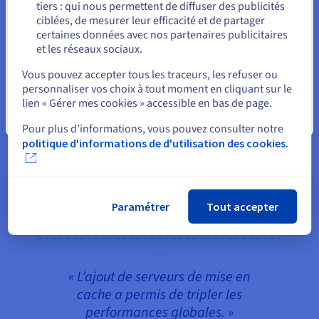
par les équipes internes.
tiers : qui nous permettent de diffuser des publicités
Rester sur le site actuel
ciblées, de mesurer leur efficacité et de partager
certaines données avec nos partenaires publicitaires
L’architecture
Kubernetes
, de son côté, permet
et les réseaux sociaux.
une évolutivité horizontale automatique
Sélectionner un autre site web
(Horizontal Auto-scaling). Il est ainsi possible
Vous pouvez accepter tous les traceurs, les refuser ou
d’ajouter dynamiquement des nœuds au sein des
personnaliser vos choix à tout moment en cliquant sur le
lien « Gérer mes cookies » accessible en bas de page.
clusters, selon les limites définies par la
Fermer
configuration des
pools de nœuds
.
Pour plus d’informations, vous pouvez consulter notre
politique d'informations de d'utilisation des cookies.
Enfin, des mécanismes de mise en cache intégrés
contribuent à améliorer les performances en
stockant temporairement en mémoire les résultats
de requêtes, y compris les plus complexes ou
Paramétrer
Tout accepter
volumineuses.
« L’ajout de serveurs de mise en
cache a permis de tripler les
performances globales. »