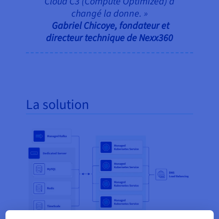
Cloud C3 (Compute Optimized) a
changé la donne. »
Gabriel Chicoye, fondateur et
directeur technique de Nexx360
La solution