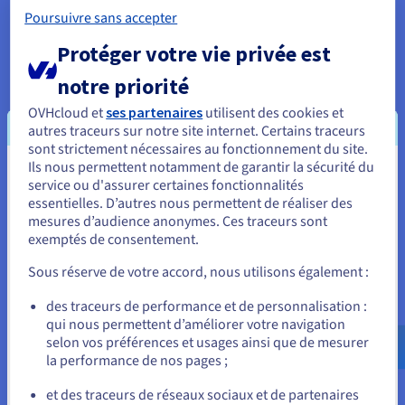
L’architecture présentée ci-dessus a été conçue
Poursuivre sans accepter
pour garantir des performances optimales et
Protéger votre vie privée est
permettre une montée en charge efficace. Le choix
de Kubernetes s’est donc imposé naturellement.
notre priorité
OVHcloud et
ses partenaires
utilisent des cookies et
En amont, un système de répartition DNS oriente
autres traceurs sur notre site internet. Certains traceurs
chaque requête vers l’infrastructure
sont strictement nécessaires au fonctionnement du site.
géographiquement la plus proche. Par exemple,
Ils nous permettent notamment de garantir la sécurité du
Vous semblez être localisé en États-
une requête émise depuis l’Amérique du Nord sera
service ou d'assurer certaines fonctionnalités
dirigée vers un cluster localisé à Beauharnois
essentielles. D’autres nous permettent de réaliser des
Unis.
mesures d’audience anonymes. Ces traceurs sont
(Canada), tandis qu’une requête en provenance
exemptés de consentement.
Pour commander, rendez-vous sur le site de votre pays (États-
d’Europe sera traitée par un cluster localisé dans
Unis) et créez un compte.
cette région. Des règles de pondération
Sous réserve de votre accord, nous utilisons également :
personnalisables et précises permettent ensuite
Allez sur le site États-Unis
des traceurs de performance et de personnalisation :
de répartir la charge entre les différents clusters.
qui nous permettent d’améliorer votre navigation
us.ovhcloud.com/
Anglais
USD - $
selon vos préférences et usages ainsi que de mesurer
L’infrastructure étant stateless, des
bases de
la performance de nos pages ;
données managées
viennent compléter les bases
ou
hébergées sur serveurs physiques, administrées
et des traceurs de réseaux sociaux et de partenaires