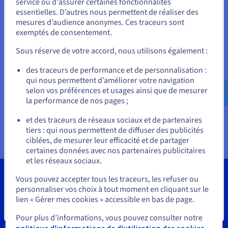
Documentation
service ou d'assurer certaines fonctionnalités
Tarifs
essentielles. D’autres nous permettent de réaliser des
Unis.
Roadmap & Changelog
mesures d’audience anonymes. Ces traceurs sont
Disponibilités par régions
Roadmap & Changelog
exemptés de consentement.
Pour commander, rendez-vous sur le site de votre pays (États-
Documentation
Unis) et créez un compte.
Roadmap & Changelog
Sous réserve de votre accord, nous utilisons également :
Cloud
Allez sur le site États-Unis
des traceurs de performance et de personnalisation :
qui nous permettent d’améliorer votre navigation
us.ovhcloud.com/
Anglais
USD - $
Hosting, Telco & Collaboration
selon vos préférences et usages ainsi que de mesurer
la performance de nos pages ;
ou
et des traceurs de réseaux sociaux et de partenaires
tiers : qui nous permettent de diffuser des publicités
Rester sur le site actuel
ciblées, de mesurer leur efficacité et de partager
certaines données avec nos partenaires publicitaires
et les réseaux sociaux.
Sélectionner un autre site web
Vous pouvez accepter tous les traceurs, les refuser ou
personnaliser vos choix à tout moment en cliquant sur le
lien « Gérer mes cookies » accessible en bas de page.
Outils
Fermer
Pour plus d’informations, vous pouvez consulter notre
Propriété Intellectuelle
politique d'informations de d'utilisation des cookies.