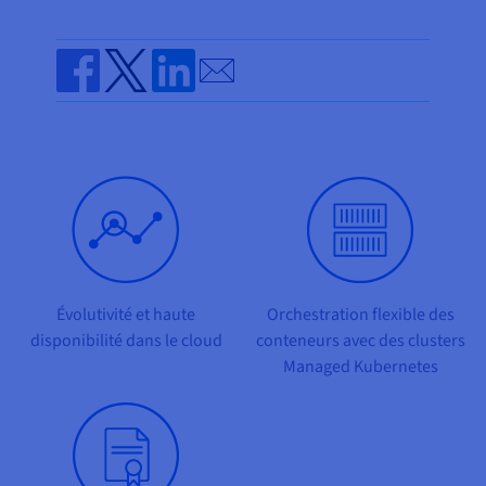
Documentation
Tarifs
Roadmap & Changelog
Disponibilités par régions
Roadmap & Changelog
Send by email
Documentation
Roadmap & Changelog
Share on Facebook
Share on Twitter
Share on Linkedin
Évolutivité et haute
Orchestration flexible des
disponibilité dans le cloud
conteneurs avec des clusters
Managed Kubernetes