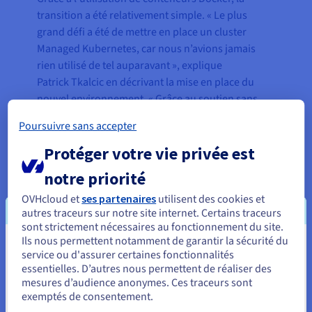
transition a été relativement simple. « Le plus
grand défi a été de mettre en place un cluster
Managed Kubernetes, car nous n’avions jamais
rien utilisé de tel auparavant », explique
Patrick Tkalcic en décrivant la mise en place du
nouvel environnement. « Grâce au soutien sans
faille d’OVHcloud, cette étape s’est également très
Poursuivre sans accepter
bien passée. D’une manière générale, le Key
Account Manager et l’équipe d’assistance
Protéger votre vie privée est
d’OVHcloud ont toujours été disponibles pour
notre priorité
apporter leur expertise et leurs conseils,
OVHcloud et
ses partenaires
utilisent des cookies et
notamment lors de la mise en place de
autres traceurs sur notre site internet. Certains traceurs
l’environnement réseau ».
sont strictement nécessaires au fonctionnement du site.
Ils nous permettent notamment de garantir la sécurité du
Vous semblez être localisé en États-
service ou d'assurer certaines fonctionnalités
essentielles. D’autres nous permettent de réaliser des
Unis.
mesures d’audience anonymes. Ces traceurs sont
exemptés de consentement.
Pour commander, rendez-vous sur le site de votre pays (États-
Unis) et créez un compte.