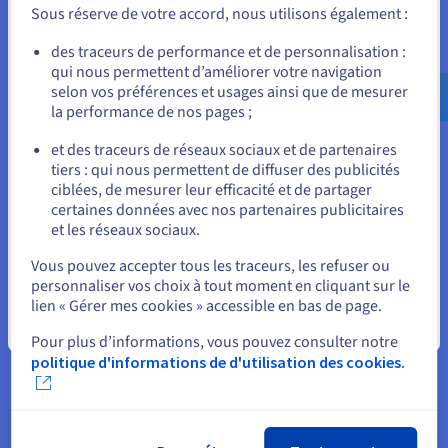
Sous réserve de votre accord, nous utilisons également :
Allez sur le site États-Unis
des traceurs de performance et de personnalisation :
qui nous permettent d’améliorer votre navigation
us.ovhcloud.com/
Anglais
USD - $
selon vos préférences et usages ainsi que de mesurer
la performance de nos pages ;
ou
et des traceurs de réseaux sociaux et de partenaires
tiers : qui nous permettent de diffuser des publicités
Rester sur le site actuel
ciblées, de mesurer leur efficacité et de partager
certaines données avec nos partenaires publicitaires
et les réseaux sociaux.
Sélectionner un autre site web
Vous pouvez accepter tous les traceurs, les refuser ou
personnaliser vos choix à tout moment en cliquant sur le
lien « Gérer mes cookies » accessible en bas de page.
IAMDS exploite désormais l’ensemble de ses
Fermer
Pour plus d’informations, vous pouvez consulter notre
services IT dans le
Public Cloud,
d’OVHcloud, qui
politique d'informations de d'utilisation des cookies.
est lui-même hébergé dans le centre de données
de Roubaix, en France. Au cœur de cet
environnement cloud se trouve un pool de nœuds
composé de trois nœuds au sein du cluster