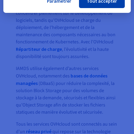
Paramétrer
Tout accepter
Managed Kubernetes. Ainsi, IAMDS peut se
concentrer pleinement sur le développement de
logiciels, tandis qu’OVHcloud se charge du
déploiement, de l’hébergement et de la
maintenance des composants nécessaires au bon
fonctionnement de Kubernetes. Avec l’OVHcloud
Répartiteur de charge
, l’évolutivité et la haute
disponibilité sont toujours assurées.
IAMDS utilise également d’autres services
OVHcloud, notamment des
bases de données
managées
(DBaaS) pour réduire la complexité, la
solution Block Storage pour des volumes de
stockage à la demande, sécurisés et flexibles ainsi
qu’Object Storage afin de stocker les fichiers
statiques de manière évolutive et sécurisée.
Tous les services OVHcloud sont connectés au sein
d’un
réseau privé
qui repose sur la technologie