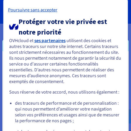
SERVICES
Poursuivre sans accepter
Protéger votre vie privée est
notre priorité
OVHcloud et
ses partenaires
utilisent des cookies et
Vos données, hébergées où vous
autres traceurs sur notre site internet. Certains traceurs
sont strictement nécessaires au fonctionnement du site.
en avez besoin
Ils nous permettent notamment de garantir la sécurité du
Vous semblez être localisé en États-
service ou d'assurer certaines fonctionnalités
Nos VPS sont disponibles dans de nombreuses localisations
essentielles. D’autres nous permettent de réaliser des
Unis.
stratégiques à travers le monde, afin de garantir une faible
mesures d’audience anonymes. Ces traceurs sont
latence à vos projets.
exemptés de consentement.
Pour commander, rendez-vous sur le site de votre pays (États-
Unis) et créez un compte.
Sous réserve de votre accord, nous utilisons également :
Allez sur le site États-Unis
des traceurs de performance et de personnalisation :
qui nous permettent d’améliorer votre navigation
us.ovhcloud.com/
vps
Anglais
USD - $
selon vos préférences et usages ainsi que de mesurer
la performance de nos pages ;
ou