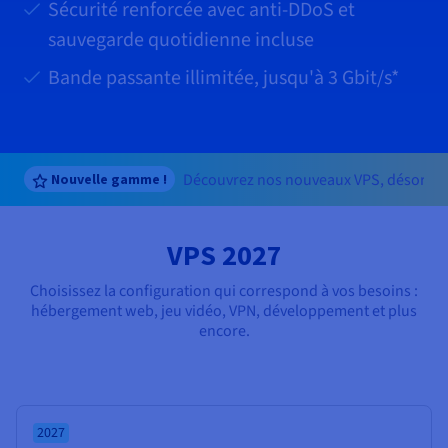
Documentation
Sécurité renforcée avec anti-DDoS et
Tarifs
Roadmap & Changelog
sauvegarde quotidienne incluse
Disponibilités par régions
Roadmap & Changelog
Documentation
Bande passante illimitée, jusqu'à
3 Gbit/s
*
Roadmap & Changelog
Découvrez nos nouveaux VPS, désormai
Nouvelle gamme !
VPS 2027
Choisissez la configuration qui correspond à vos besoins :
hébergement web, jeu vidéo, VPN, développement et plus
encore.
2027