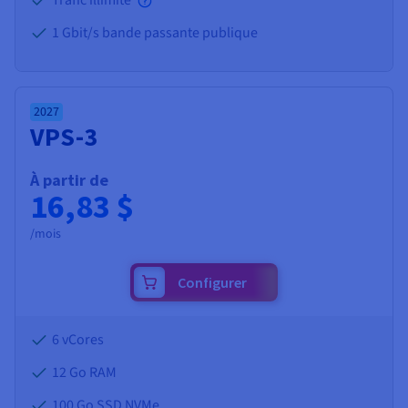
1 Gbit/s bande passante publique
2027
VPS-3
À partir de
16,83 $
/mois
Configurer
6 vCores
12 Go
RAM
100 Go SSD NVMe