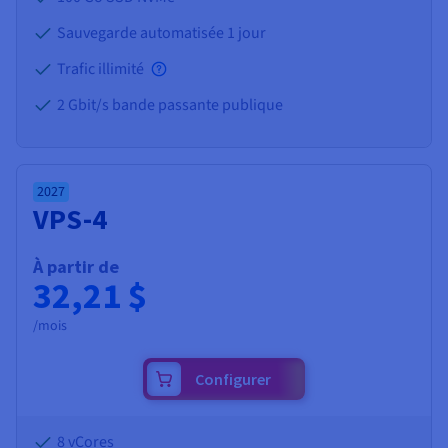
Sauvegarde automatisée 1 jour
Trafic illimité
2 Gbit/s bande passante publique
2027
VPS-4
À partir de
32,21 $
/mois
Configurer
8 vCores