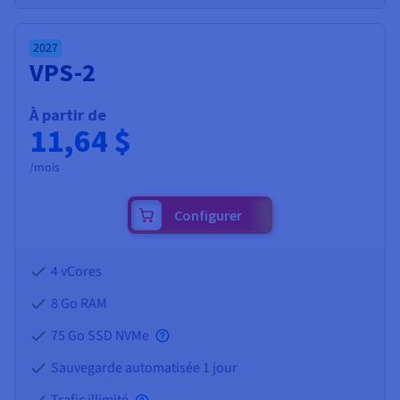
2027
VPS-2
À partir de
11,64 $
/mois
Configurer
4 vCores
8 Go
RAM
75 Go SSD NVMe
Sauvegarde automatisée 1 jour
Trafic illimité