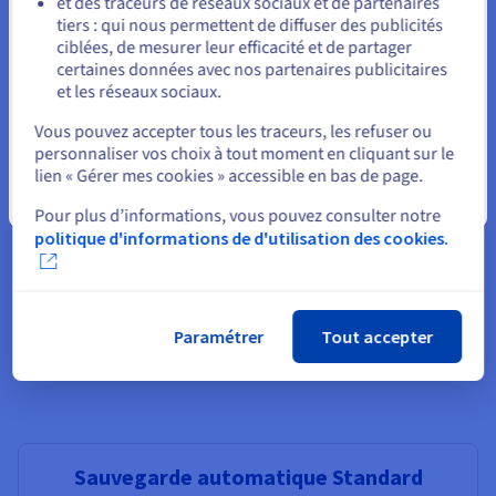
et des traceurs de réseaux sociaux et de partenaires
tiers : qui nous permettent de diffuser des publicités
Rester sur le site actuel
ciblées, de mesurer leur efficacité et de partager
certaines données avec nos partenaires publicitaires
et les réseaux sociaux.
Fonctionnalités non disponibles en Local Zone :
Sélectionner un autre site web
Apps préinstallées, Windows,
Stockage supplémentaire
,
Vous pouvez accepter tous les traceurs, les refuser ou
Monitoring, IP additionnelles, Répartiteur de charge, DB
personnaliser vos choix à tout moment en cliquant sur le
managées.
lien « Gérer mes cookies » accessible en bas de page.
Fermer
Pour plus d’informations, vous pouvez consulter notre
politique d'informations de d'utilisation des cookies.
Options compatibles avec nos
Paramétrer
Tout accepter
VPS
Sauvegarde automatique Standard