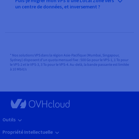
Puis-je migrer mon VPS d’une Local Zone vers
un centre de données, et inversement ?
* Nos solutions VPS dans la région Asie-Pacifique (Mumbai, Singapour,
Sydney) disposent d'un quota mensuel fixe : 500 Go pour le VPS-1, 1 To pour
le VPS-2 et le VPS-3, 3 To pour le VPS-4. Au-delà, la bande passante est limitée
à 10 Mbit/s
Outils
Propriété Intellectuelle