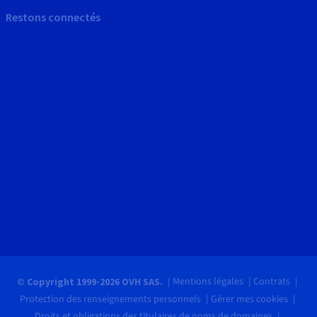
Restons connectés
Mentions légales
Contrats
© Copyright 1999-2026 OVH SAS.
Protection des renseignements personnels
Gérer mes cookies
Droits et obligations des titulaires de noms de domaines