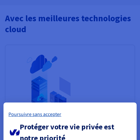
Avec les meilleures technologies
cloud
Poursuivre sans accepter
Protéger votre vie privée est
AI Training & Inference
notre priorité