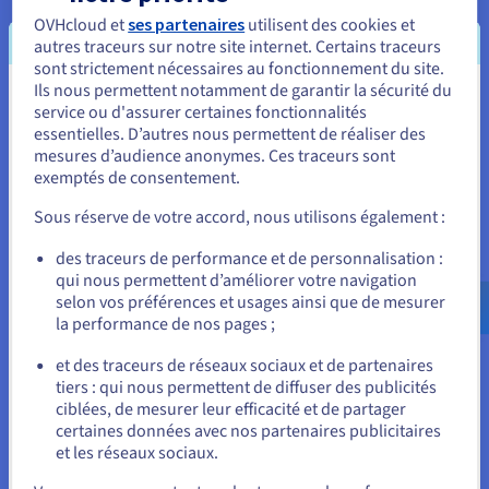
OVHcloud et
ses partenaires
utilisent des cookies et
Cloud Native Approach
autres traceurs sur notre site internet. Certains traceurs
sont strictement nécessaires au fonctionnement du site.
Ils nous permettent notamment de garantir la sécurité du
All Types of Computing
Vous semblez être localisé en États-
service ou d'assurer certaines fonctionnalités
essentielles. D’autres nous permettent de réaliser des
Unis.
mesures d’audience anonymes. Ces traceurs sont
exemptés de consentement.
Modernization
Pour commander, rendez-vous sur le site de votre pays (États-
Unis) et créez un compte.
Sous réserve de votre accord, nous utilisons également :
Platform Engineering
Allez sur le site États-Unis
des traceurs de performance et de personnalisation :
qui nous permettent d’améliorer votre navigation
us.ovhcloud.com/
Anglais
USD - $
selon vos préférences et usages ainsi que de mesurer
Data Analytics
la performance de nos pages ;
ou
et des traceurs de réseaux sociaux et de partenaires
tiers : qui nous permettent de diffuser des publicités
Rester sur le site actuel
Mass Storage
ciblées, de mesurer leur efficacité et de partager
certaines données avec nos partenaires publicitaires
et les réseaux sociaux.
Virtualization
Sélectionner un autre site web