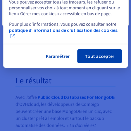
Vous pouvez accepter tous les traceurs, les refuser ou
nous apporte de la confiance et
personnaliser vos choix à tout moment en cliquant sur le
nous permet de ne pas consacrer
lien « Gérer mes cookies » accessible en bas de page.
du temps à configurer les
Fermer
Pour plus d’informations, vous pouvez consulter notre
sauvegardes. »
politique d'informations de d'utilisation des cookies.
Vincent El Khatib, Cofondateur &
CTO chez combigo.com
Paramétrer
Tout accepter
Le résultat
Avec l’offre
Public Cloud Databases For MongoDB
d’OVHcloud, les développeurs de Combigo
peuvent créer une base MongoDB en un clic, avec
un cluster prêt à l’emploi et surtout le backup
automatisé des données.
« La donnée est