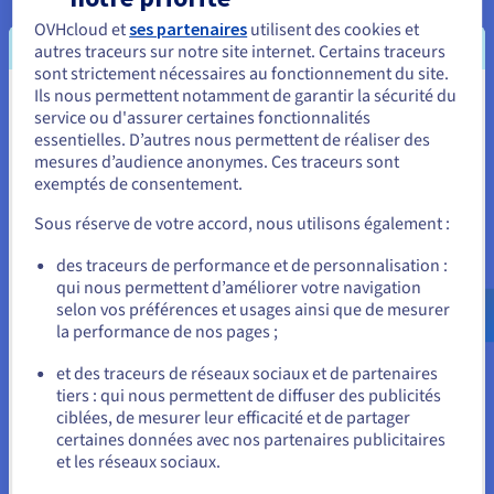
de calcul car les algorithmes mis en œuvre
OVHcloud et
ses partenaires
utilisent des cookies et
réalisent énormément d’accès aux données. «
Une
autres traceurs sur notre site internet. Certains traceurs
proximité réseau entre nos instances de calcul et la
sont strictement nécessaires au fonctionnement du site.
base de données nous permet d’obtenir les
Ils nous permettent notamment de garantir la sécurité du
Vous semblez être localisé en États-
service ou d'assurer certaines fonctionnalités
meilleures performances possibles. D’autre part,
essentielles. D’autres nous permettent de réaliser des
Unis.
nous avons la garantie que tous les backups sont
mesures d’audience anonymes. Ces traceurs sont
sauvegardés dans un autre centre de données pour
exemptés de consentement.
Pour commander, rendez-vous sur le site de votre pays (États-
des raisons de sécurité
» précise le CTO.
Unis) et créez un compte.
Sous réserve de votre accord, nous utilisons également :
Allez sur le site États-Unis
des traceurs de performance et de personnalisation :
« La donnée est absolument
qui nous permettent d’améliorer votre navigation
us.ovhcloud.com/
Anglais
USD - $
selon vos préférences et usages ainsi que de mesurer
critique dans notre activité car
la performance de nos pages ;
sans donnée, nous ne pouvons
ou
plus délivrer notre service auprès
et des traceurs de réseaux sociaux et de partenaires
tiers : qui nous permettent de diffuser des publicités
des clients. Le backup
Rester sur le site actuel
ciblées, de mesurer leur efficacité et de partager
automatique délivré par
certaines données avec nos partenaires publicitaires
OVHcloud dans son offre Public
et les réseaux sociaux.
Sélectionner un autre site web
Cloud Databases For MongoDB