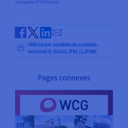
managées d’OVHcloud.
Send by email
Share on Facebook
Share on Twitter
Share on Linkedin
Télécharger etudedecas-combigo-
ovhcloud-fr-022022 (PDF /2.29 MB)
Pages connexes