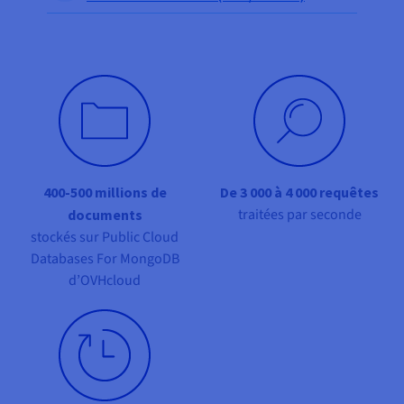
Documentation
Tarifs
Roadmap & Changelog
Disponibilités par régions
Roadmap & Changelog
Documentation
Roadmap & Changelog
400-500 millions de
De 3 000 à 4 000 requêtes
traitées par seconde
documents
stockés sur Public Cloud
Databases For MongoDB
d’OVHcloud