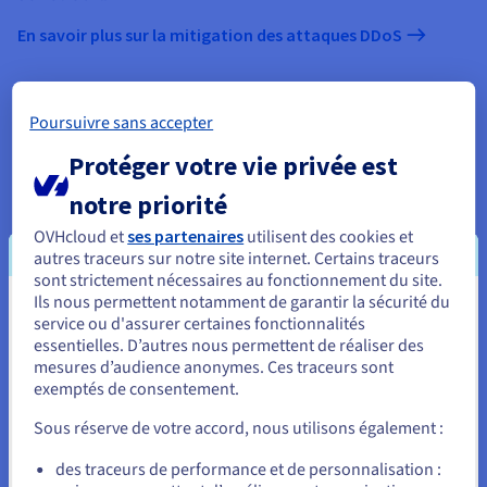
En savoir plus sur la mitigation des attaques DDoS
Poursuivre sans accepter
Protéger votre vie privée est
notre priorité
OVHcloud et
ses partenaires
utilisent des cookies et
autres traceurs sur notre site internet. Certains traceurs
sont strictement nécessaires au fonctionnement du site.
Ils nous permettent notamment de garantir la sécurité du
Vous semblez être localisé en États-
service ou d'assurer certaines fonctionnalités
essentielles. D’autres nous permettent de réaliser des
Unis.
mesures d’audience anonymes. Ces traceurs sont
exemptés de consentement.
Pour commander, rendez-vous sur le site de votre pays (États-
Unis) et créez un compte.
Sous réserve de votre accord, nous utilisons également :
Allez sur le site États-Unis
des traceurs de performance et de personnalisation :