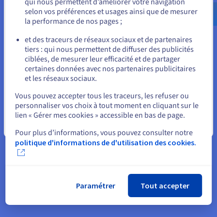
qui nous permettent d’améliorer votre navigation
us.ovhcloud.com/
security
Anglais
USD - $
selon vos préférences et usages ainsi que de mesurer
Augmentez votre protection avec
la performance de nos pages ;
ou
Network Security Dashboard
et des traceurs de réseaux sociaux et de partenaires
tiers : qui nous permettent de diffuser des publicités
Rester sur le site actuel
Grâce à l'observabilité fournie, vous obtenez des
ciblées, de mesurer leur efficacité et de partager
informations et un contrôle immédiats sur la manière dont
certaines données avec nos partenaires publicitaires
vos services d’IP publiques sont protégés contre les attaques
et les réseaux sociaux.
réseau par les systèmes de défense réseau d'OVHcloud.
Sélectionner un autre site web
Vous pouvez accepter tous les traceurs, les refuser ou
accédez directement à votre espace client
Centralisation :
personnaliser vos choix à tout moment en cliquant sur le
et obtenez des informations immédiates pour la protection
lien « Gérer mes cookies » accessible en bas de page.
de votre réseau.
Fermer
le tableau de bord fournit
Outils de monitoring avancés :
Pour plus d’informations, vous pouvez consulter notre
des journaux d'activité anti-DDoS complets, des graphiques
politique d'informations de d'utilisation des cookies.
de trafic dynamiques et des statistiques pour une vue
d'ensemble globale de la sécurité.
Paramétrer
Tout accepter