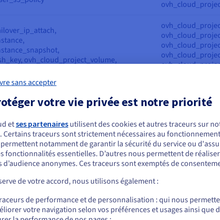
ovh_cloud_projec
ovh_cloud_project
ilover_ip_attach,
ovh_cloud_project
stance,
ovh_cloud_projec
nstance_snapshot,
ovh_cloud_projec
sh_key, ovh_cloud_project_volume,
ovh_cloud_projec
volume_backup
ovh_cloud_proje
vre sans accepter
ovh_cloud_projec
otéger votre vie privée est notre priorité
ovh_cloud_projec
ateway,
ovh_cloud_projec
ateway_interface,
ovh_cloud_projec
ud et
ses partenaires
utilisent des cookies et autres traceurs sur not
oadbalancer,
ovh_cloud_projec
. Certains traceurs sont strictement nécessaires au fonctionnement 
ous semblez être localisé en États-Unis.
etwork_private,
ovh_cloud_projec
s permettent notamment de garantir la sécurité du service ou d'assu
etwork_private_subnet,
ovh_cloud_projec
s fonctionnalités essentielles. D’autres nous permettent de réalise
r commander, rendez-vous sur le site de votre pays (États-Unis) et créez un
etwork_private_subnet_v2,
ovh_cloud_projec
 d’audience anonymes. Ces traceurs sont exemptés de consenteme
mpte.
egion_loadbalancer_log_subscription
ovh_cloud_projec
erve de votre accord, nous utilisons également :
ovh_cloud_projec
Allez sur le site États-Unis
ovh_cloud_projec
traceurs de performance et de personnalisation : qui nous permett
us.ovhcloud.com/
Anglais
USD - $
liorer votre navigation selon vos préférences et usages ainsi que 
ovh_cloud_project
rer la performance de nos pages ;