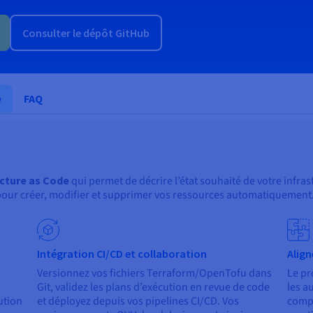
Consulter le dépôt GitHub
e
FAQ
ucture as Code
qui permet de décrire l’état souhaité de votre infras
our créer, modifier et supprimer vos ressources automatiquement
Intégration CI/CD et collaboration
Alig
Versionnez vos fichiers Terraform/OpenTofu dans
Le pr
Git, validez les plans d’exécution en revue de code
les a
ution
et déployez depuis vos pipelines CI/CD. Vos
compo