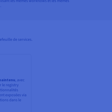
ilisant les mêmes workflows et les mêmes
.
euille de services.
maintenu
, avec
 le registry
tionnalités
nt exposées via
tions dans le