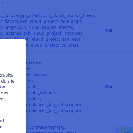
ts
_failover_ip_attach, ovh_cloud_project_flavor,
_flavors, ovh_cloud_project_floatingips,
t_image, ovh_cloud_project_images,
Oui
t_instance, ovh_cloud_project_instances,
t_ssh_key, ovh_cloud_project_ssh_keys,
ct_volume, ovh_cloud_project_volumes
t_gateway,
t_gateway_interface,
t_loadbalancer,
t_loadbalancer_flavors,
re site
t_loadbalancers,
du site.
t_network_private,
Oui
rer
t_network_private_subnets,
r des
t_network_privates,
nt.
t_region_loadbalancer_log_subscription,
t_region_loadbalancer_log_subscriptions,
t_vrack
ent
de
_capabilities_containerregistry,