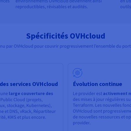
rences
environnements OVHcloud deviennent ainsi
en ut
reproductibles, révisables et audités.
outils
Spécificités OVHcloud
nu par OVHcloud pour couvrir progressivement l’ensemble du portef
des services OVHcloud
Évolution continue
e une
large couverture des
Le provider est
activement 
des mises à jour régulières sur
 Public Cloud (projets,
Terraform. Les nouvelles fonc
aux, stockage, Kubernetes),
OVHcloud sont progressiveme
 et DNS, vRack, Répartiteur
de nouvelles ressources et op
ité, KMS et plus encore.
provider.