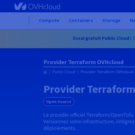
Skip to main content
Home
Compute
Containers
Storage
N
Essai gratuit Public Cloud :
C
Provider Terraform OVHcloud
Public Cloud
Provider Terraform OVHcloud
Provider Terrafor
Open Source
Le provider officiel Terraform/OpenTof
Versionnez votre infrastructure, intégrez
déploiements.