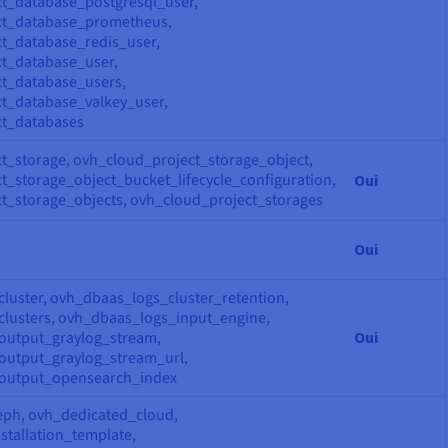
t_database_postgresql_user,
ct_database_prometheus,
t_database_redis_user,
t_database_user,
t_database_users,
t_database_valkey_user,
ct_databases
t_storage, ovh_cloud_project_storage_object,
t_storage_object_bucket_lifecycle_configuration,
Oui
t_storage_objects, ovh_cloud_project_storages
Oui
luster, ovh_dbaas_logs_cluster_retention,
lusters, ovh_dbaas_logs_input_engine,
output_graylog_stream,
Oui
output_graylog_stream_url,
output_opensearch_index
ph, ovh_dedicated_cloud,
stallation_template,