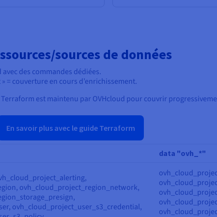
essources/sources de données
d avec des commandes dédiées.
t » = couverture en cours d’enrichissement.
r Terraform est maintenu par OVHcloud pour couvrir progressivemen
En savoir plus avec le guide Terraform
data "ovh_*"
ovh_cloud_projec
vh_cloud_project_alerting,
ovh_cloud_projec
egion, ovh_cloud_project_region_network,
ovh_cloud_projec
egion_storage_presign,
ovh_cloud_projec
er, ovh_cloud_project_user_s3_credential,
ovh_cloud_projec
ser_s3_policy