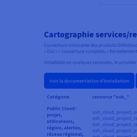
Cartographie services/r
Couverture croissante des produits OVHclou
« Oui » = couverture complète, « Partiellemen
Installable en quelques secondes, le provide
Voir la documentation d'installation
Catégorie
resource "ovh_*
Public Cloud :
ovh_cloud_project, o
projet,
ovh_cloud_project_r
utilisateurs,
ovh_cloud_project_r
région, alertes,
ovh_cloud_project_us
réseau régional,
ovh_cloud_project_u