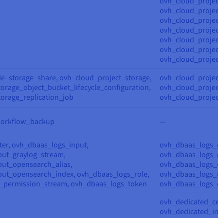
ovh_cloud_projec
ovh_cloud_proje
ovh_cloud_projec
ovh_cloud_projec
ovh_cloud_projec
ovh_cloud_projec
ovh_cloud_proje
le_storage_share, ovh_cloud_project_storage,
ovh_cloud_projec
orage_object_bucket_lifecycle_configuration,
ovh_cloud_projec
orage_replication_job
ovh_cloud_projec
workflow_backup
—
er, ovh_dbaas_logs_input,
ovh_dbaas_logs_c
ut_graylog_stream,
ovh_dbaas_logs_c
ut_opensearch_alias,
ovh_dbaas_logs_
ut_opensearch_index, ovh_dbaas_logs_role,
ovh_dbaas_logs_
_permission_stream, ovh_dbaas_logs_token
ovh_dbaas_logs_
ovh_dedicated_ce
ovh_dedicated_in