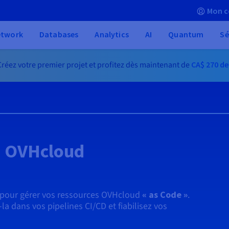
Mon c
etwork
Databases
Analytics
AI
Quantum
Sé
réez votre premier projet et profitez dès maintenant de
CA$ 270
de
m OVHcloud
u pour gérer vos ressources OVHcloud
« as Code »
.
-la dans vos pipelines CI/CD et fiabilisez vos