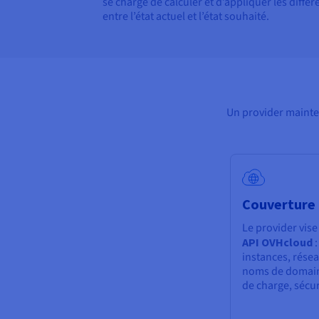
se charge de calculer et d’appliquer les diffé
entre l’état actuel et l’état souhaité.
Un provider mainte
Couverture 
Le provider vis
API OVHcloud
:
instances, rése
noms de domaine
de charge, sécur