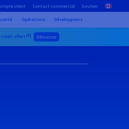
ompte client
Contact commercial
Soutien
curité
Opérations
Développeurs
[1]
 crédit offert
.
Démarrez