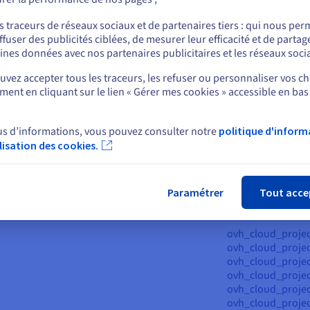
ovh_cloud_project
ou
ovh_cloud_project
s traceurs de réseaux sociaux et de partenaires tiers : qui nous per
ovh_cloud_project
ffuser des publicités ciblées, de mesurer leur efficacité et de partag
ntainerregistry,
ovh_cloud_projec
Rester sur le site actuel
ines données avec nos partenaires publicitaires et les réseaux soci
ntainerregistry_iam,
ovh_cloud_project
ntainerregistry_ip_restrictions_management,
ovh_cloud_projec
vez accepter tous les traceurs, les refuser ou personnaliser vos ch
tainerregistry_ip_restrictions_registry,
ovh_cloud_projec
ent en cliquant sur le lien « Gérer mes cookies » accessible en bas
Sélectionner un autre site web
ntainerregistry_oidc,
ovh_cloud_projec
ntainerregistry_user,
ovh_cloud_proje
be, ovh_cloud_project_kube_iprestrictions,
ovh_cloud_proje
us d’informations, vous pouvez consulter notre
politique d'inform
kube_nodepool,
ovh_cloud_proje
ilisation des cookies.
Fer
ube_oidc, ovh_cloud_project_rancher
ovh_cloud_projec
ovh_cloud_projec
ovh_cloud_projec
Paramétrer
Tout acce
ovh_cloud_projec
ovh_cloud_projec
ovh_cloud_projec
ovh_cloud_projec
ovh_cloud_projec
ovh_cloud_projec
ovh_cloud_proje
ovh_cloud_proje