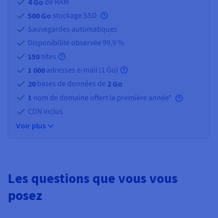
de RAM
4 Go
stockage SSD
500 Go
Sauvegardes automatiques
Disponibilité observée 99,9 %
sites
150
adresses e-mail (
1 Go
)
1 000
bases de données de
20
2 Go
1
nom de domaine offert la première année*
CDN inclus
Voir plus
Les questions que vous vous
posez