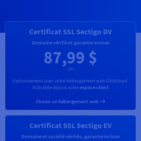
Documentation
Tarifs
Roadmap & Changelog
Disponibilités par régions
Roadmap & Changelog
Documentation
Roadmap & Changelog
Certificat SSL Sectigo DV
Domaine vérifié et garantie incluse
87,99 $
/an
Exclusivement avec votre hébergement web OVHcloud.
Activable depuis votre
espace client
Choisir un hébergement web
Certificat SSL Sectigo EV
Domaine et société vérifiés, garantie incluse