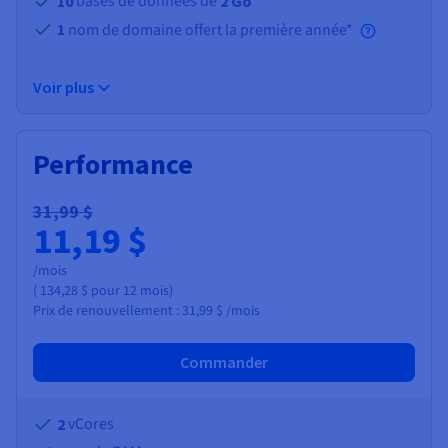
bases de données de
10
2 Go
1
nom de domaine offert la première année*
Voir plus
Performance
31,99 $
11,19 $
/mois
(
134,28 $
pour 12 mois)
Prix de renouvellement :
31,99 $
/mois
Commander
vCores
2