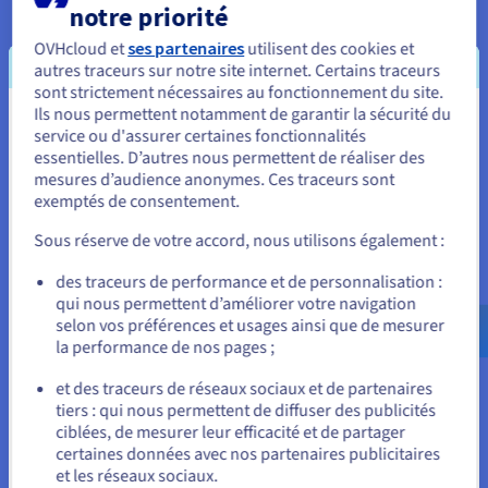
notre priorité
OVHcloud et
ses partenaires
utilisent des cookies et
autres traceurs sur notre site internet. Certains traceurs
sont strictement nécessaires au fonctionnement du site.
Ils nous permettent notamment de garantir la sécurité du
Vous semblez être localisé en États-
service ou d'assurer certaines fonctionnalités
essentielles. D’autres nous permettent de réaliser des
Unis.
mesures d’audience anonymes. Ces traceurs sont
exemptés de consentement.
Pour commander, rendez-vous sur le site de votre pays (États-
Unis) et créez un compte.
Un gage de sécurité pour votre
Sous réserve de votre accord, nous utilisons également :
clientèle
Allez sur le site États-Unis
des traceurs de performance et de personnalisation :
qui nous permettent d’améliorer votre navigation
us.ovhcloud.com/
Anglais
USD - $
selon vos préférences et usages ainsi que de mesurer
la performance de nos pages ;
Protéger les données et les transactions de vos clients grâce
ou
au chiffrement constitue une étape essentielle pour rassurer
et des traceurs de réseaux sociaux et de partenaires
vos visiteurs sur la sécurité de votre plateforme e-commerce.
tiers : qui nous permettent de diffuser des publicités
En sécurisant les échanges avec votre serveur web, vous
Rester sur le site actuel
ciblées, de mesurer leur efficacité et de partager
renforcez votre crédibilité et inspirez confiance lors de
certaines données avec nos partenaires publicitaires
chaque connexion.
et les réseaux sociaux.