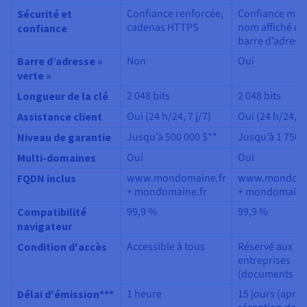
Confiance renforcée,
Confiance max
Sécurité et
cadenas HTTPS
nom affiché da
confiance
barre d’adress
Non
Oui
Barre d’adresse «
verte »
2 048 bits
2 048 bits
Longueur de la clé
Oui (24 h/24, 7 j/7)
Oui (24 h/24, 7 
Assistance client
Jusqu’à 500 000 $**
Jusqu’à 1 750 
Niveau de garantie
Oui
Oui
Multi-domaines
www.mondomaine.fr
www.mondoma
FQDN inclus
+ mondomaine.fr
+ mondomaine
99,9 %
99,9 %
Compatibilité
navigateur
Accessible à tous
Réservé aux
Condition d'accès
entreprises
(documents re
1 heure
15 jours (après
Délai d'émission***