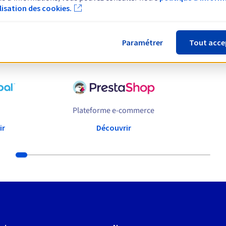
ilisation des cookies.
Paramétrer
Tout acce
es pour vos hébergements web et app
Plateforme e-commerce
ir
Découvrir