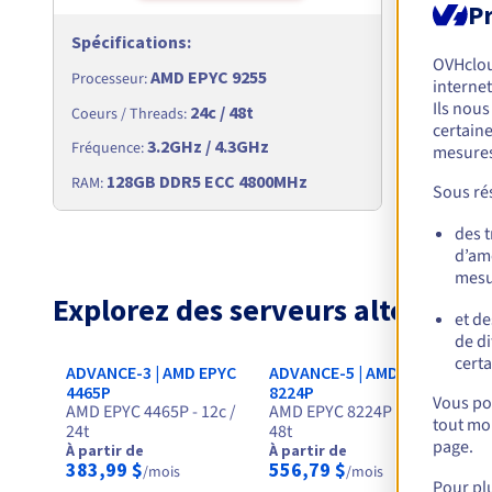
Pr
Spécifications
:
Spécific
OVHclo
AMD EPYC 9255
Processeu
Processeur
:
internet
Ils nou
24c / 48t
Coeurs / T
Coeurs / Threads
:
certaine
3.2GHz / 4.3GHz
Fréquence
Fréquence
:
mesures
128
128GB DDR5 ECC 4800MHz
RAM
:
RAM
:
Sous rés
des 
d’amé
mesu
Explorez des serveurs alternati
et de
de di
certa
ADVANCE-3 | AMD EPYC
ADVANCE-5 | AMD EPYC
AD
4465P
8224P
82
Vous pou
AMD EPYC 4465P - 12c /
AMD EPYC 8224P - 24c /
AM
tout mom
24t
48t
48
page.
À partir de
À partir de
À 
383,99 $
556,79 $
55
/mois
/mois
Pour pl