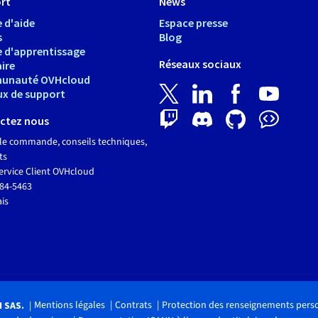
rt
News
 d'aide
Espace presse
s
Blog
e d'apprentissage
Réseaux sociaux
ire
unauté OVHcloud
ux de support
ctez nous
le commande, conseils techniques,
ts
ervice Client OVHcloud
684-5463
ais
Mentions légales
Contrats
Protection des renseignements pers
H SAS.