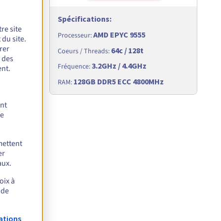
Spécifications
:
re site
AMD EPYC 9555
Processeur
:
du site.
rer
64c / 128t
Coeurs / Threads
:
r des
3.2GHz / 4.4GHz
Fréquence
:
nt.
Hz
128GB DDR5 ECC 4800MHz
RAM
:
ent
de
mettent
er
aux.
d 6438M -
oix à
 de
is
ations