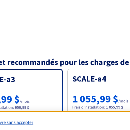
 et recommandés pour les charges de
SCALE-a4
E-a3
1 055,99 $
,99 $
/mois
/mois
Frais d'installation
:
1 055,99 $
tallation
:
959,99 $
vre sans accepter
Commander
Commander