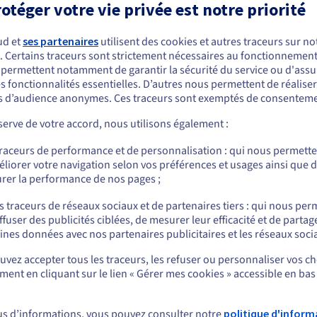
otéger votre vie privée est notre priorité
Spécifications
:
ations
:
ud et
ses partenaires
utilisent des cookies et autres traceurs sur not
AMD EPYC 9355
AMD EPYC 9455
r
:
Processeur
:
. Certains traceurs sont strictement nécessaires au fonctionnement 
s permettent notamment de garantir la sécurité du service ou d'assu
32c / 64t
48c / 96t
hreads
:
Coeurs / Threads
:
s fonctionnalités essentielles. D’autres nous permettent de réalise
3.55GHz / 4.4GHz
3.15GHz / 4.4GHz
:
Fréquence
:
 d’audience anonymes. Ces traceurs sont exemptés de consenteme
GB DDR5 ECC 4800MHz
128GB DDR5 ECC 4800M
RAM
:
erve de votre accord, nous utilisons également :
Afficher plus de détails
traceurs de performance et de personnalisation : qui nous permett
liorer votre navigation selon vos préférences et usages ainsi que 
rer la performance de nos pages ;
fs pour Magento
s traceurs de réseaux sociaux et de partenaires tiers : qui nous per
ffuser des publicités ciblées, de mesurer leur efficacité et de partag
ines données avec nos partenaires publicitaires et les réseaux soci
VANCE-5 | AMD EPYC
Scale-i1
Scale-i3
Intel Xeon Gold 6426Y -
Intel Xeon Gol
24P
vez accepter tous les traceurs, les refuser ou personnaliser vos ch
D EPYC 8224P - 24c /
16c / 32t
32c / 64t
ent en cliquant sur le lien « Gérer mes cookies » accessible en bas
t
partir de
À partir de
À partir de
6,79 $
710,39 $
863,99 $
/mois
/mois
/mo
us d’informations, vous pouvez consulter notre
politique d'inform