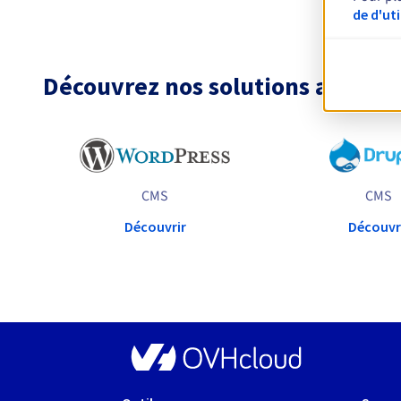
de d'ut
Découvrez nos solutions adapté
CMS
CMS
Découvrir
Découvr