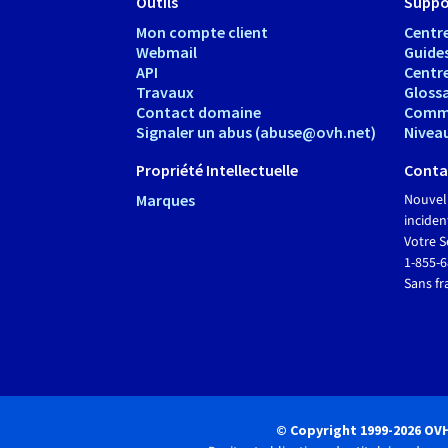
Outils
Suppo
Mon compte client
Centre
Webmail
Guide
API
Centr
Travaux
Glossa
Contact domaine
Comm
Signaler un abus (abuse@ovh.net)
Nivea
Propriété Intellectuelle
Conta
Marques
Nouvel
inciden
Votre S
1-855-
Sans fr
© Copyright 1999-2026 OV