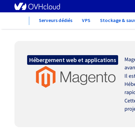
Home
Serveurs dédiés
VPS
Stockage & sau
Mage
Hébergement web et applications
avan
Il e
Hébe
rapi
Cett
proje