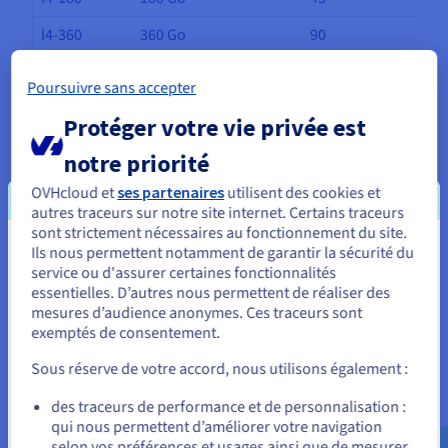
l4-360
360 Go
90
rtx5000-28
28 Go
4
Poursuivre sans accepter
Protéger votre vie privée est
rtx5000-56
56 Go
8
notre priorité
rtx5000-84
84 Go
16
OVHcloud et
ses partenaires
utilisent des cookies et
autres traceurs sur notre site internet. Certains traceurs
t1-le-45
45 Go
8
sont strictement nécessaires au fonctionnement du site.
Ils nous permettent notamment de garantir la sécurité du
Vous semblez être localisé en États-
t1-le-90
90 Go
16
service ou d'assurer certaines fonctionnalités
Unis.
t1-le-180
180 Go
32
essentielles. D’autres nous permettent de réaliser des
mesures d’audience anonymes. Ces traceurs sont
Pour commander, rendez-vous sur le site de votre pays (États-
t2-le-45
45 Go
15
exemptés de consentement.
Unis) et créez un compte.
t2-le-90
90 Go
30
Sous réserve de votre accord, nous utilisons également :
Allez sur le site États-Unis
t2-le-180
180 Go
60
des traceurs de performance et de personnalisation :
us.ovhcloud.com/
public-cloud
Anglais
USD -
qui nous permettent d’améliorer votre navigation
$
selon vos préférences et usages ainsi que de mesurer