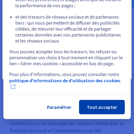
Jusqu'à 1 000 fois plus rapide qu'un CPU sur du calcul
la performance de nos pages ;
parallélisé, l’intégration NGC permet une utilisation
ou
facilitée de TensorFlow, Caffe, MXNet, etc.
et des traceurs de réseaux sociaux et de partenaires
tiers : qui nous permettent de diffuser des publicités
Démarrer
Rester sur le site actuel
ciblées, de mesurer leur efficacité et de partager
certaines données avec nos partenaires publicitaires
et les réseaux sociaux.
Sélectionner un autre site web
Vous pouvez accepter tous les traceurs, les refuser ou
personnaliser vos choix à tout moment en cliquant sur le
lien « Gérer mes cookies » accessible en bas de page.
Fermer
Pour plus d’informations, vous pouvez consulter notre
politique d'informations de d'utilisation des cookies.
Metal Instances
Combinez tous les avantages des Serveurs Dédiés avec la
flexibilité du cloud et l'automatisation par API.
Paramétrer
Tout accepter
En savoir plus
Combinez tous les avantages des Serveurs Dédiés avec la
flexibilité du cloud et l'automatisation par API.