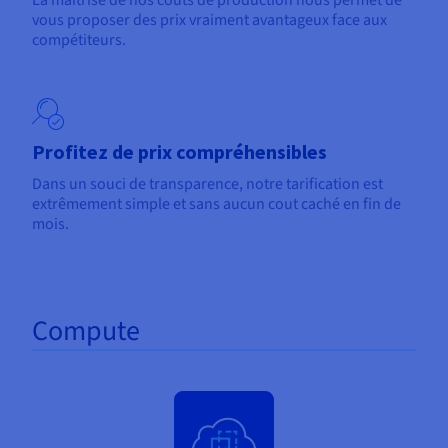
Documentation
vous proposer des prix vraiment avantageux face aux
Tarifs
Roadmap & Changelog
compétiteurs.
Disponibilités par régions
Roadmap & Changelog
Documentation
Roadmap & Changelog
Profitez de prix compréhensibles
Dans un souci de transparence, notre tarification est
extrêmement simple et sans aucun cout caché en fin de
mois.
Compute