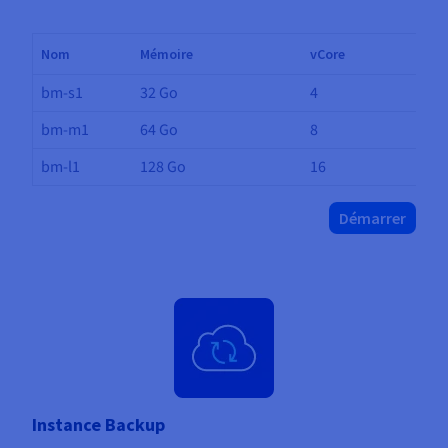
Nom
Mémoire
vCore
bm-s1
32 Go
4
bm-m1
64 Go
8
bm-l1
128 Go
16
Démarrer
Instance Backup