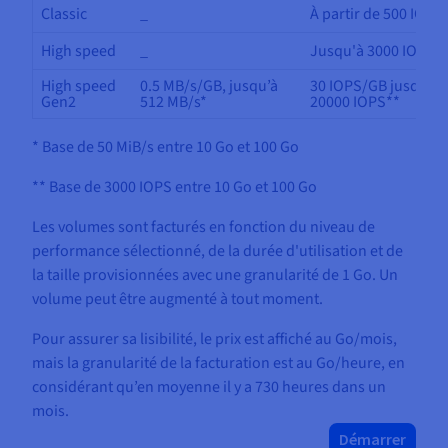
Classic
_
À partir de 500 IOPS
High speed
_
Jusqu'à 3000 IOPS
High speed
0.5 MB/s/GB, jusqu’à
30 IOPS/GB jusqu’à
Gen2
512 MB/s*
20000 IOPS**
* Base de 50 MiB/s entre 10 Go et 100 Go
** Base de 3000 IOPS entre 10 Go et 100 Go
Les volumes sont facturés en fonction du niveau de
performance sélectionné, de la durée d'utilisation et de
la taille provisionnées avec une granularité de 1 Go. Un
volume peut être augmenté à tout moment.
Pour assurer sa lisibilité, le prix est affiché au Go/mois,
mais la granularité de la facturation est au Go/heure, en
considérant qu’en moyenne il y a 730 heures dans un
mois.
Démarrer