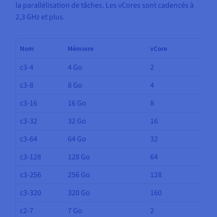
la parallélisation de tâches. Les vCores sont cadencés à
2,3 GHz et plus.
Nom
Mémoire
vCore
c3-4
4 Go
2
c3-8
8 Go
4
c3-16
16 Go
8
c3-32
32 Go
16
c3-64
64 Go
32
c3-128
128 Go
64
c3-256
256 Go
128
c3-320
320 Go
160
c2-7
7 Go
2