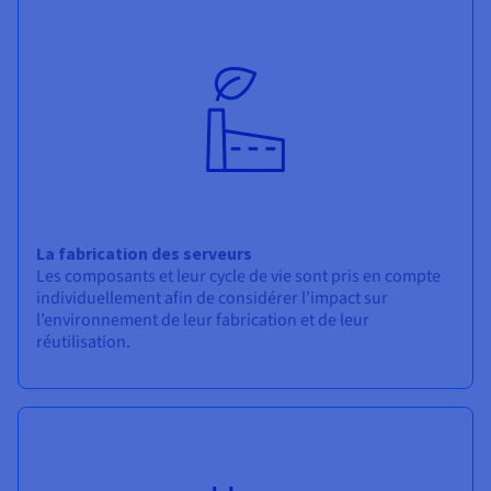
Documentation
Tarifs
Roadmap & Changelog
Disponibilités par régions
Roadmap & Changelog
Documentation
Roadmap & Changelog
La fabrication des serveurs
Les composants et leur cycle de vie sont pris en compte
individuellement afin de considérer l’impact sur
l’environnement de leur fabrication et de leur
réutilisation.