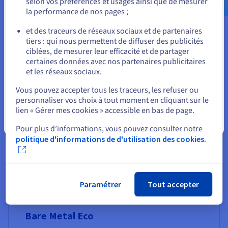
selon vos préférences et usages ainsi que de mesurer
la performance de nos pages ;
ou
Bare Metal
et des traceurs de réseaux sociaux et de partenaires
tiers : qui nous permettent de diffuser des publicités
Nos serveurs dédiés : l’expertise OVHcloud du bare
Rester sur le site actuel
ciblées, de mesurer leur efficacité et de partager
metal pour répondre à vos besoins.
certaines données avec nos partenaires publicitaires
et les réseaux sociaux.
Voir les serveurs
Sélectionner un autre site web
Vous pouvez accepter tous les traceurs, les refuser ou
personnaliser vos choix à tout moment en cliquant sur le
lien « Gérer mes cookies » accessible en bas de page.
Fermer
Pour plus d’informations, vous pouvez consulter notre
politique d'informations de d'utilisation des cookies.
Paramétrer
Tout accepter
Bare Metal Eco