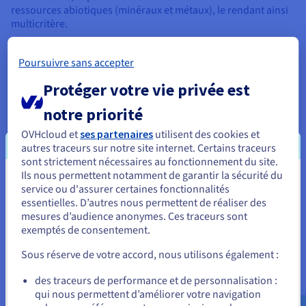
ressources abiotiques (minéraux et métaux), le rendant ainsi
multicritère.
L'Impact Tracker environnemental est l'outil le plus
Poursuivre sans accepter
complet du marché, comme l'atteste
l'étude IJO
.
Protéger votre vie privée est
notre priorité
Découvrez l'impact
OVHcloud et
ses partenaires
utilisent des cookies et
autres traceurs sur notre site internet. Certains traceurs
environnemental de nos produits
sont strictement nécessaires au fonctionnement du site.
Ils nous permettent notamment de garantir la sécurité du
Vous semblez être localisé en États-
service ou d'assurer certaines fonctionnalités
essentielles. D’autres nous permettent de réaliser des
Unis.
mesures d’audience anonymes. Ces traceurs sont
exemptés de consentement.
Pour commander, rendez-vous sur le site de votre pays (États-
Unis) et créez un compte.
Sous réserve de votre accord, nous utilisons également :
Allez sur le site États-Unis
des traceurs de performance et de personnalisation :
qui nous permettent d’améliorer votre navigation
us.ovhcloud.com/
Anglais
USD - $