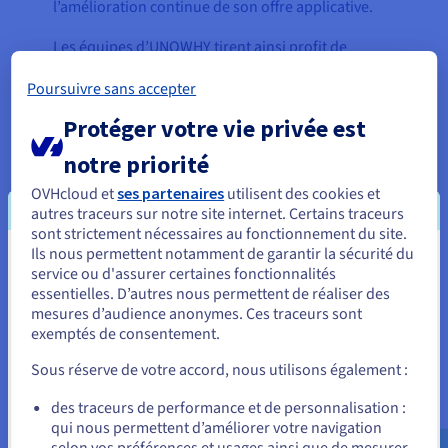
l’amélioration continue de son offre applicative.
Les équipes d’UNOWHY tirent ainsi profit de
l’ensemble de l’écosystème
Public Cloud
pour
Poursuivre sans accepter
adapter leur plateforme à leurs enjeux de
performances et de disponibilité. Leurs
Protéger votre vie privée est
développeurs et ingénieurs peuvent ainsi servir en
notre priorité
production les plus de 200 000 utilisatrices et
utilisateurs avec une infrastructure fiable et
OVHcloud et
ses partenaires
utilisent des cookies et
autres traceurs sur notre site internet. Certains traceurs
évolutive.
sont strictement nécessaires au fonctionnement du site.
Ils nous permettent notamment de garantir la sécurité du
Vous semblez être localisé en États-
service ou d'assurer certaines fonctionnalités
essentielles. D’autres nous permettent de réaliser des
« Nous n’avons rencontré aucun
Unis.
mesures d’audience anonymes. Ces traceurs sont
problème de disponibilité ou de
exemptés de consentement.
Pour commander, rendez-vous sur le site de votre pays (États-
tenue à la charge durant la
Unis) et créez un compte.
Sous réserve de votre accord, nous utilisons également :
période compliquée qu’était le
confinement. La flexibilité
Allez sur le site États-Unis
des traceurs de performance et de personnalisation :
qu’amène le cloud a été
qui nous permettent d’améliorer votre navigation
us.ovhcloud.com/
Anglais
USD - $
selon vos préférences et usages ainsi que de mesurer