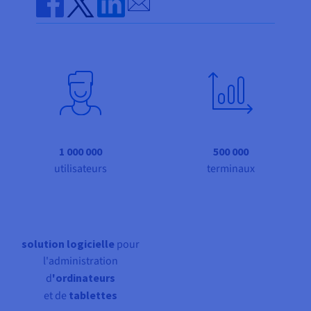
Send by email
Documentation
Tarifs
Roadmap & Changelog
Share on Facebook
Share on Twitter
Share on Linkedin
Disponibilités par régions
Roadmap & Changelog
Documentation
Roadmap & Changelog
1 000 000
500 000
utilisateurs
terminaux
solution logicielle
pour
l'administration
d
'ordinateurs
et de
tablettes