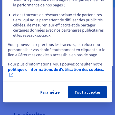
grandement récompensée
la performance de nos pages ;
pendant cette période de pics de
ou
charge sans commune mesure. »
et des traceurs de réseaux sociaux et de partenaires
tiers : qui nous permettent de diffuser des publicités
Rester sur le site actuel
ciblées, de mesurer leur efficacité et de partager
Bertrand Caillaud, Chief
certaines données avec nos partenaires publicitaires
Technical Officer et cofondateur,
et les réseaux sociaux.
UNOWHY
Sélectionner un autre site web
Vous pouvez accepter tous les traceurs, les refuser ou
personnaliser vos choix à tout moment en cliquant sur le
lien « Gérer mes cookies » accessible en bas de page.
Fermer
Pour plus d’informations, vous pouvez consulter notre
politique d'informations de d'utilisation des cookies.
Paramétrer
Tout accepter