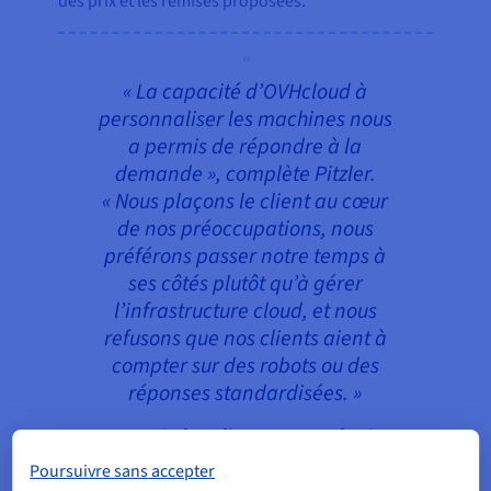
des prix et les remises proposées.
« La capacité d’OVHcloud à
personnaliser les machines nous
a permis de répondre à la
demande », complète Pitzler.
« Nous plaçons le client au cœur
de nos préoccupations, nous
préférons passer notre temps à
ses côtés plutôt qu’à gérer
l’infrastructure cloud, et nous
refusons que nos clients aient à
compter sur des robots ou des
réponses standardisées. »
Jesse Pitzler, directeur marketing
Poursuivre sans accepter