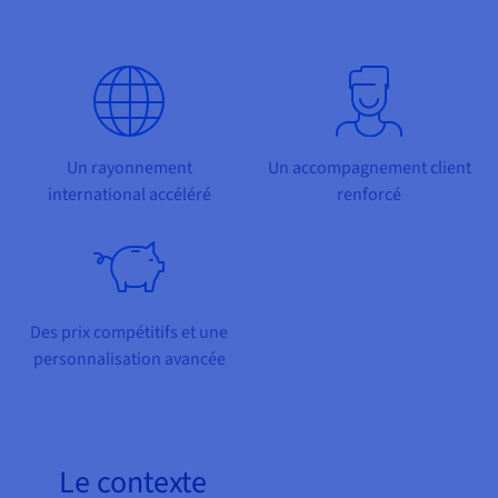
Documentation
Tarifs
Roadmap & Changelog
Disponibilités par régions
Roadmap & Changelog
Documentation
Roadmap & Changelog
Un rayonnement
Un accompagnement client
international accéléré
renforcé
Des prix compétitifs et une
personnalisation avancée
Le contexte