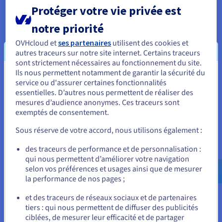
Protéger votre vie privée est
Les attaques DDoS restent une préoccupation
constante, certains jeux étant particulièrement
notre priorité
ciblés. «
Les dispositifs de sécurité d’OVHcloud
,
OVHcloud et
ses partenaires
utilisent des cookies et
en complément des nôtres, sont la cerise sur le
autres traceurs sur notre site internet. Certains traceurs
gâteau », indique Tomlinson. « Ils renforcent la
sont strictement nécessaires au fonctionnement du site.
confiance avec nos clients », ajoute Pitzler.
Ils nous permettent notamment de garantir la sécurité du
Vous semblez être localisé en États-
service ou d'assurer certaines fonctionnalités
essentielles. D’autres nous permettent de réaliser des
Unis.
mesures d’audience anonymes. Ces traceurs sont
exemptés de consentement.
Pour commander, rendez-vous sur le site de votre pays (États-
Unis) et créez un compte.
Sous réserve de votre accord, nous utilisons également :
Allez sur le site États-Unis
des traceurs de performance et de personnalisation :
qui nous permettent d’améliorer votre navigation
us.ovhcloud.com/
Anglais
USD - $
selon vos préférences et usages ainsi que de mesurer
la performance de nos pages ;
ou
et des traceurs de réseaux sociaux et de partenaires
tiers : qui nous permettent de diffuser des publicités
Rester sur le site actuel
ciblées, de mesurer leur efficacité et de partager