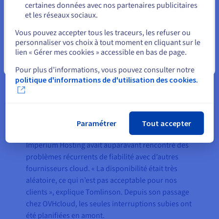
certaines données avec nos partenaires publicitaires
et les réseaux sociaux.
Sélectionner un autre site web
Vous pouvez accepter tous les traceurs, les refuser ou
personnaliser vos choix à tout moment en cliquant sur le
lien « Gérer mes cookies » accessible en bas de page.
Fermer
Pour plus d’informations, vous pouvez consulter notre
politique d'informations de d'utilisation des cookies.
Le résultat
Paramétrer
Tout accepter
Imperium Hosting avait auparavant rencontré des
problèmes récurrents de fiabilité avec d’autres
fournisseurs cloud. « La disponibilité était très
aléatoire, ce qui n’est pas acceptable pour nos
clients », explique Tomlinson. Depuis son passage
chez OVHcloud, les seules interruptions subies ont
été planifiées en amont.