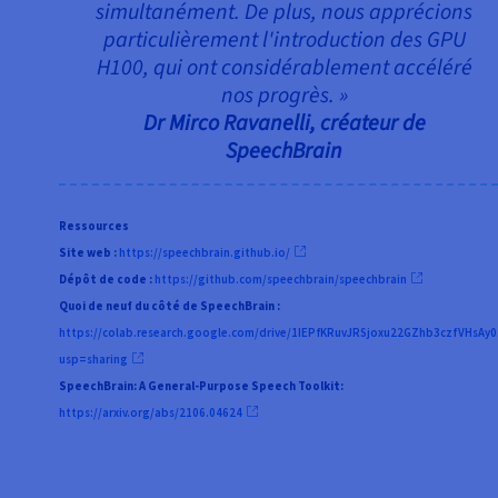
simultanément. De plus, nous apprécions
particulièrement l'introduction des GPU
H100, qui ont considérablement accéléré
nos progrès. »
Dr Mirco Ravanelli, créateur de
SpeechBrain
Ressources
Site web :
https://speechbrain.github.io/
Dépôt de code :
https://github.com/speechbrain/speechbrain
Quoi de neuf du côté de SpeechBrain :
https://colab.research.google.com/drive/1IEPfKRuvJRSjoxu22GZhb3czfVHsAy0
usp=sharing
SpeechBrain: A General-Purpose Speech Toolkit:
https://arxiv.org/abs/2106.04624