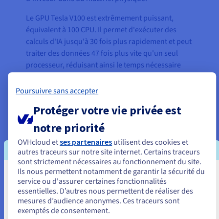
Le GPU Tesla V100 est extrêmement puissant,
équivalent à 100 CPU. Il permet d'exécuter des
calculs d'IA jusqu'à 30 fois plus rapidement et peut
traiter des données 47 fois plus vite qu'un seul
processeur, réduisant ainsi le temps nécessaire
pour entraîner les modèles d'IA, passant de
plusieurs semaines à seulement quelques jours.
Poursuivre sans accepter
Ces vitesses élevées ont permis à SpeechBrain
Protéger votre vie privée est
d’améliorer l’efficacité de son entraînement et
d’accélérer sa mise sur le marché.
notre priorité
OVHcloud et
ses partenaires
utilisent des cookies et
Le processeur graphique Tensor Core A100 a
autres traceurs sur notre site internet. Certains traceurs
fourni des performances supplémentaires, avec
sont strictement nécessaires au fonctionnement du site.
des vitesses d'entraînement de l'IA jusqu'à 3 fois
Ils nous permettent notamment de garantir la sécurité du
Vous semblez être localisé en États-
plus élevées sur les plus grands modèles. Il permet
service ou d'assurer certaines fonctionnalités
à plusieurs réseaux de fonctionner sur un seul
essentielles. D’autres nous permettent de réaliser des
Unis.
mesures d’audience anonymes. Ces traceurs sont
GPU en même temps et peut également être
exemptés de consentement.
Pour commander, rendez-vous sur le site de votre pays (États-
partitionné en plusieurs instances pour faire face à