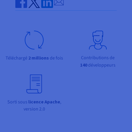
Documentation
Send by email
Tarifs
Roadmap & Changelog
Share on Facebook
Share on Twitter
Share on Linkedin
Disponibilités par régions
Roadmap & Changelog
Documentation
Roadmap & Changelog
Contributions de
Téléchargé
2 millions
de fois
140
développeurs
Sorti sous
licence Apache
,
version 2.0