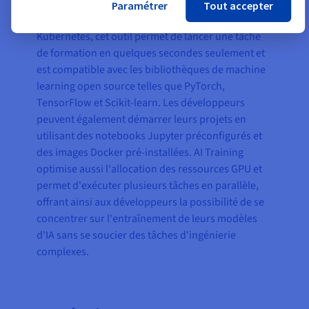
d'OVHcloud. Hébergé sur le Public Cloud et
Paramétrer
Tout accepter
construit sur la plateforme open source
Kubernetes, cet outil permet de lancer une tâche
de formation en quelques secondes seulement et
est compatible avec les bibliothèques de machine
learning open source telles que PyTorch,
TensorFlow et Scikit-learn. Les développeurs
peuvent également démarrer leurs projets en
utilisant des notebooks Jupyter préconfigurés et
des images Docker pré-installées. AI Training
optimise aussi l'allocation des ressources GPU et
permet d'exécuter plusieurs tâches en parallèle,
offrant ainsi aux développeurs la possibilité de se
concentrer sur l'entraînement de leurs modèles
d'IA sans se soucier des tâches d'ingénierie
complexes.