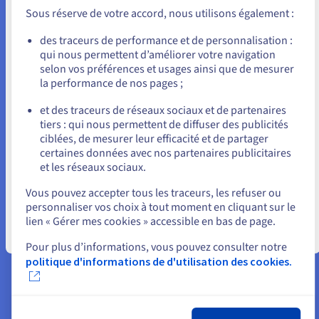
Unis) et créez un compte.
des demandes dynamiques. L'A100 offre
Sous réserve de votre accord, nous utilisons également :
également une capacité de mémoire accrue et une
Allez sur le site États-Unis
des traceurs de performance et de personnalisation :
inférence IA 249 fois plus élevée sur les CPU, ce qui
qui nous permettent d’améliorer votre navigation
us.ovhcloud.com/
Anglais
USD - $
en fait l'ordinateur idéal pour exécuter les
selon vos préférences et usages ainsi que de mesurer
modèles de reconnaissance vocale à grande
la performance de nos pages ;
ou
échelle de SpeechBrain.
et des traceurs de réseaux sociaux et de partenaires
Pour résoudre ses calculs les plus complexes,
tiers : qui nous permettent de diffuser des publicités
Rester sur le site actuel
ciblées, de mesurer leur efficacité et de partager
SpeechBrain a également adopté le processeur
certaines données avec nos partenaires publicitaires
graphique Tensor Core H100, qui accélère par
et les réseaux sociaux.
30 fois l'entraînement des grands modèles de
Sélectionner un autre site web
langage et comprend un Transformer Engine pour
Vous pouvez accepter tous les traceurs, les refuser ou
personnaliser vos choix à tout moment en cliquant sur le
résoudre des modèles de mille milliards de
lien « Gérer mes cookies » accessible en bas de page.
paramètres. Ces capacités ont fourni la puissance
Fermer
et la vitesse nécessaires pour entraîner facilement
Pour plus d’informations, vous pouvez consulter notre
les modèles complexes de SpeechBrain.
politique d'informations de d'utilisation des cookies.
Enfin, pour effectuer ses tâches de formation,
l’entreprise a tiré parti de la solution AI Training