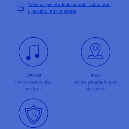
Documentation
Share on Facebook
Share on Twitter
Share on Linkedin
Télécharger etudedecas-ovh-radioshop-
Tarifs
Roadmap & Changelog
fr-062018 (PDF /3.59 MB)
Disponibilités par régions
Roadmap & Changelog
Documentation
Roadmap & Changelog
500 000
8 685
chansons écoutées
points géographiques
par jour
desservis