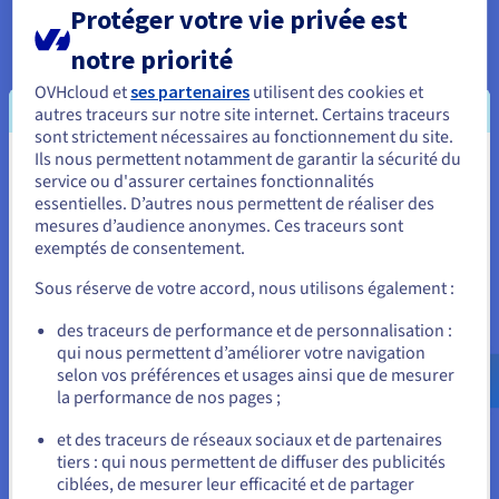
Le deuxième niveau comporte deux serveurs de
Protéger votre vie privée est
bases de données contenant le catalogue des
notre priorité
pistes.
OVHcloud et
ses partenaires
utilisent des cookies et
Le troisième niveau comprend la base de données
autres traceurs sur notre site internet. Certains traceurs
principale permettant de rassembler en temps réel
sont strictement nécessaires au fonctionnement du site.
des données sur les points de vente afin
Ils nous permettent notamment de garantir la sécurité du
Vous semblez être localisé en États-
service ou d'assurer certaines fonctionnalités
d’influencer les playlists.
essentielles. D’autres nous permettent de réaliser des
Unis.
mesures d’audience anonymes. Ces traceurs sont
Un pare-feu renforce la sécurité du réseau, et tous
exemptés de consentement.
Pour commander, rendez-vous sur le site de votre pays (États-
les fichiers du catalogue de musique sont
Unis) et créez un compte.
sauvegardés sur des serveurs situés dans un
Sous réserve de votre accord, nous utilisons également :
centre de données OVH. Le réseau privé
vRack
Allez sur le site États-Unis
des traceurs de performance et de personnalisation :
sécurise tous les transferts de données.
qui nous permettent d’améliorer votre navigation
us.ovhcloud.com/
Anglais
USD - $
selon vos préférences et usages ainsi que de mesurer
la performance de nos pages ;
ou
Le résultat
et des traceurs de réseaux sociaux et de partenaires
tiers : qui nous permettent de diffuser des publicités
Rester sur le site actuel
ciblées, de mesurer leur efficacité et de partager