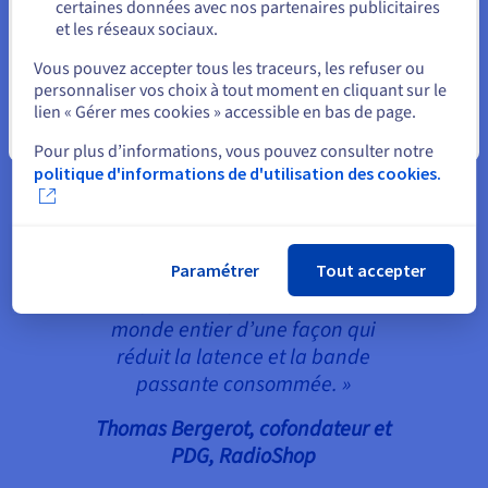
Grâce à la solution d’OVH, RadioShop permet à ses
certaines données avec nos partenaires publicitaires
clients d’améliorer leur expérience de shopping
et les réseaux sociaux.
Sélectionner un autre site web
grâce à des playlists musicales et à d’autres
Vous pouvez accepter tous les traceurs, les refuser ou
contenus audio livrés directement sur leur point
personnaliser vos choix à tout moment en cliquant sur le
de vente. En sous-traitant la gestion de son
lien « Gérer mes cookies » accessible en bas de page.
infrastructure à OVH, RadioShop dispose de plus
Fermer
Pour plus d’informations, vous pouvez consulter notre
d’énergie à consacrer à son cœur de métier.
politique d'informations de d'utilisation des cookies.
« Nous pouvons synchroniser
Paramétrer
Tout accepter
différents fichiers sur plusieurs de
nos points de présence dans le
monde entier d’une façon qui
réduit la latence et la bande
passante consommée. »
Thomas Bergerot, cofondateur et
PDG, RadioShop