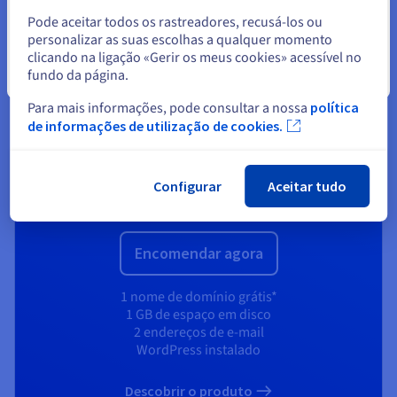
Selecionar outro website
Starter
Pode aceitar todos os rastreadores, recusá-los ou
personalizar as suas escolhas a qualquer momento
clicando na ligação «Gerir os meus cookies» acessível no
Para dar os primeiros passos na criação de websites
fundo da página.
Fechar
2,59 €
Para mais informações, pode consultar a nossa
política
1,59 €
de informações de utilização de cookies.
+ IVA/mês
ou seja
1,96 €
IVA incl./mês
Configurar
Aceitar tudo
(
19,08 €
+ IVA
durante 12 meses)
Preço de renovação :
2,59 €
+ IVA/mês
Encomendar agora
1 nome de domínio grátis*
1 GB de espaço em disco
2 endereços de e-mail
WordPress instalado
Descobrir o produto