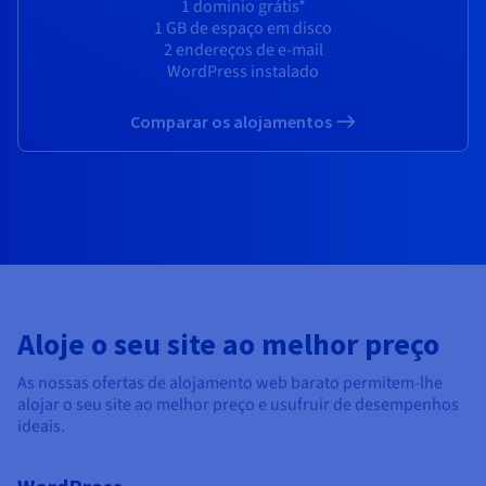
Documentação
Documentação
Documentação
1 domínio grátis*
Preços
1 GB de espaço em disco
Roadmap & Changelog
Roadmap & Changelog
Roadmap & Changelog
Observabilidade
Disponibilidade por regiões
2 endereços de e-mail
WordPress instalado
Documentação
Roadmap & Changelog
Roadmap & Changelog
Comparar os alojamentos
Aloje o seu site ao melhor preço
As nossas ofertas de alojamento web barato permitem-lhe
alojar o seu site ao melhor preço e usufruir de desempenhos
ideais.