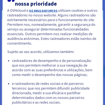
nossa prioridade
próprios datacenters de acordo com as leis europeias, e os
nossos serviços estão sujeitos às proteções mais rigorosas.
A OVHcloud e
os seus parceiros
utilizam cookies e outros
Descubra a nossa vasta gama de ofertas de alojamento web
rastreadores no nosso website. Alguns rastreadores são
baratas, que não poupam nem na qualidade nem na
estritamente necessários para o funcionamento do site.
segurança, para lhe permitir usufruir de desempenhos
Permitem-nos, nomeadamente, garantir a segurança do
Parece que está localizado em
elevados ao melhor preço.
serviço ou assegurar determinadas funcionalidades
essenciais. Outros permitem-nos realizar medições de
Estados Unidos.
Usufrua de uma solução acessível e fiável para o seu projeto
audiência anónimas. Estes rastreadores estão isentos de
online. Os nossos alojamentos partilhados incluem uma
consentimento.
Para encomendar a partir de Estados Unidos, terá de consultar e
proteção Anti-DDoS de forma predefinida, um tráfego mensal
criar uma conta no website do país em questão.
ilimitado e uma largura de banda partilhada. Para ir mais
Sujeito ao seu acordo, utilizamos também:
longe, estão disponíveis numerosas opções para completar e
enriquecer a sua oferta, de forma que esta corresponda à
Aceder ao website do Estados Unidos
rastreadores de desempenho e de personalização:
evolução das suas necessidades.
que nos permitem melhorar a sua navegação de
us.ovhcloud.com/
Inglês
USD - $
acordo com as suas preferências e utilizações, bem
Ao optar pela nossa oferta de alojamento partilhado,
como medir o desempenho das nossas páginas;
ou
beneficia de um nome de domínio grátis no primeiro ano, de
endereços de e-mail incluídos e de um certificado SSL para
e rastreadores de redes sociais e de parceiros
uma eficácia e uma segurança máximas.
terceiros: que nos permitem difundir publicidade
Ficar no website atual
direcionada, medir a sua eficácia e partilhar
determinados dados com os nossos parceiros
publicitários e as redes sociais.