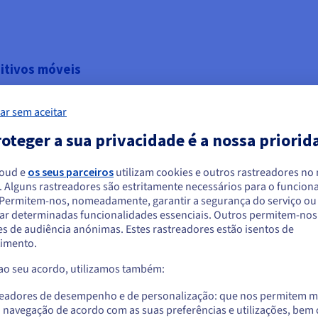
itivos móveis
ar sem aceitar
ica que as pessoas têm a
 a qualquer momento. Isto cria
oteger a sua privacidade é a nossa priorid
line atuais permitem que o cliente
ea, independentemente de onde
loud e
os seus parceiros
utilizam cookies e outros rastreadores no
mento.
. Alguns rastreadores são estritamente necessários para o funcio
arece que está localizado em Estados Unido
. Permitem-nos, nomeadamente, garantir a segurança do serviço ou
ar determinadas funcionalidades essenciais. Outros permitem-nos 
a encomendar a partir de Estados Unidos, terá de consultar e criar uma con
s de audiência anónimas. Estes rastreadores estão isentos de
website do país em questão.
imento.
Como se destacar
 ao seu acordo, utilizamos também:
Aceder ao website do Estados Unidos
Nichos e estudos de 
us.ovhcloud.com/
Inglês
USD - $
readores de desempenho e de personalização: que nos permitem m
a navegação de acordo com as suas preferências e utilizações, be