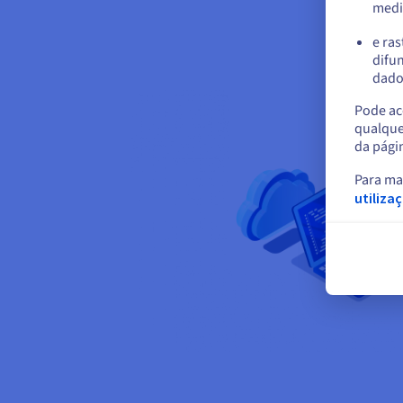
medi
e ras
difun
dados
Pode ace
qualque
da pági
Para ma
utiliza