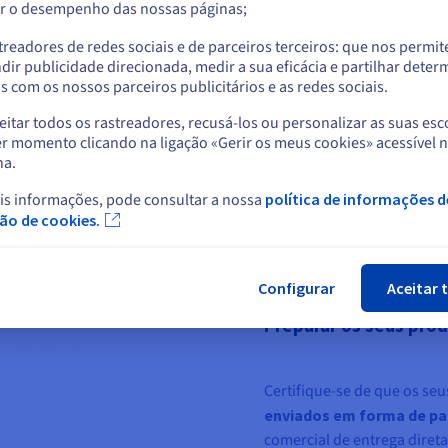
r o desempenho das nossas páginas;
ou
Antes de abrir uma loja de
treadores de redes sociais e de parceiros terceiros: que nos permi
produtos que quer vende
Ficar no website atual
dir publicidade direcionada, medir a sua eficácia e partilhar dete
procura atual por parte d
 com os nossos parceiros publicitários e as redes sociais.
nichos de mercado
, apos
itar todos os rastreadores, recusá-los ou personalizar as suas esc
mais específico. No entan
Selecionar outro website
r momento clicando na ligação «Gerir os meus cookies» acessível 
setor que, embora esteja n
na.
mais sensato encontrar um
popularidade. Atualmente,
is informações, pode consultar a nossa
política de informações d
Fec
ção de cookies.
os artigos e setores de 
exemplo.
Configurar
Aceitar 
Preparar os seus prod
Certifique-se de que os se
enviados em forma de p
comercial de entrega direta