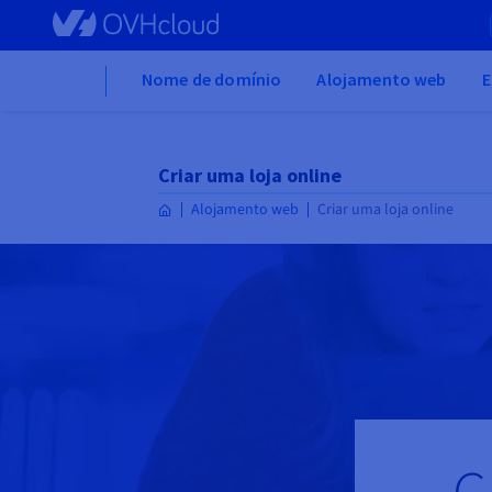
Skip to main content
Home
Nome de domínio
Alojamento web
E
Criar uma loja online
Alojamento web
Criar uma loja online
C