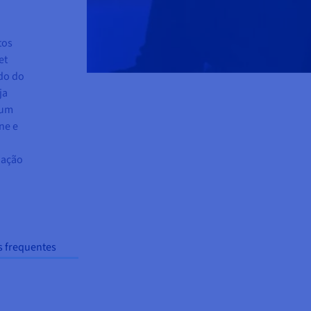
tos
et
do do
ja
 um
ne e
iação
s frequentes