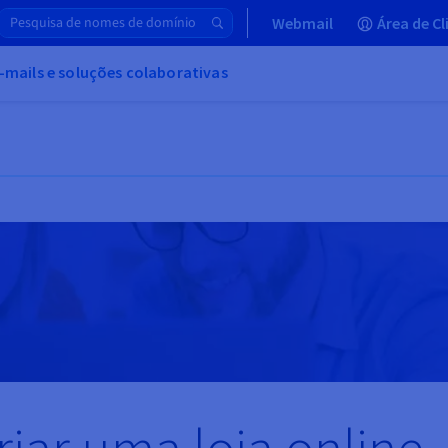
Webmail
Área de Cl
-mails e soluções colaborativas
riar uma loja online