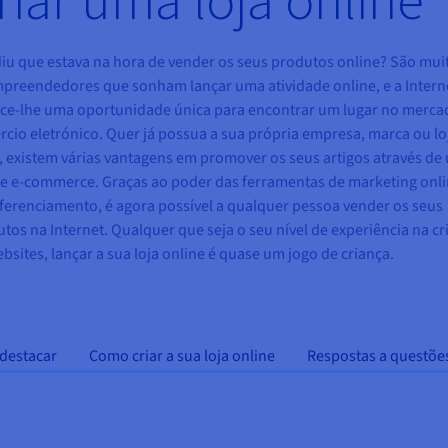
iu que estava na hora de vender os seus produtos online? São mui
preendedores que sonham lançar uma atividade online, e a Intern
ece-lhe uma oportunidade única para encontrar um lugar no merca
cio eletrónico. Quer já possua a sua própria empresa, marca ou lo
a, existem várias vantagens em promover os seus artigos através de
de e-commerce. Graças ao poder das ferramentas de marketing onli
ferenciamento, é agora possível a qualquer pessoa vender os seus
tos na Internet. Qualquer que seja o seu nível de experiência na cr
bsites, lançar a sua loja online é quase um jogo de criança.
destacar
Como criar a sua loja online
Respostas a questõe