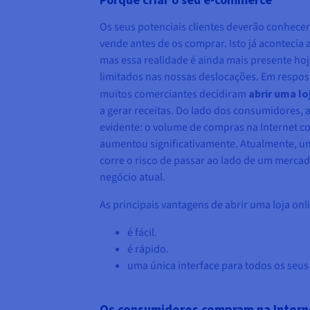
Os seus potenciais clientes deverão conhecer
vende antes de os comprar. Isto já acontecia
mas essa realidade é ainda mais presente ho
limitados nas nossas deslocações. Em respost
muitos comerciantes decidiram
abrir uma lo
a gerar receitas. Do lado dos consumidores, 
evidente: o volume de compras na Internet c
aumentou significativamente. Atualmente, u
corre o risco de passar ao lado de um merca
negócio atual.
As principais vantagens de abrir uma loja onl
é fácil.
é rápido.
uma única interface para todos os seus
Os consumidores compram na Intern