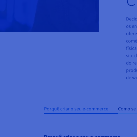
Decid
os em
ofer
comér
físic
site 
do re
produ
de we
Porquê criar o seu e-commerce
Como se 
Porquê criar o seu e-commerce