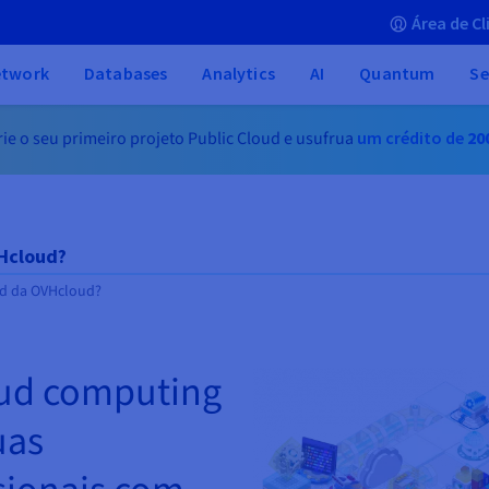
Área de Cl
etwork
Databases
Analytics
AI
Quantum
Se
rie o seu primeiro projeto Public Cloud e usufrua
um crédito de
20
VHcloud?
ud da OVHcloud?
oud computing
uas