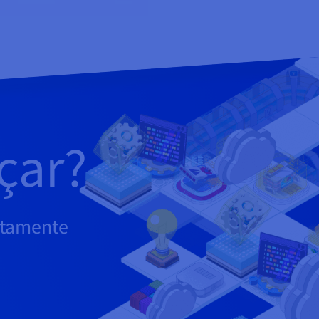
çar?
atamente