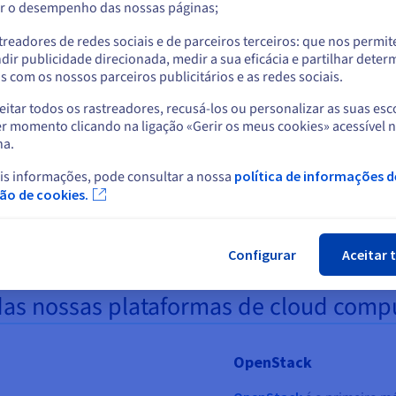
r o desempenho das nossas páginas;
ou
treadores de redes sociais e de parceiros terceiros: que nos permi
dulos tecnológicos standard no mercado e oferece compatibilidade
Ficar no website atual
dir publicidade direcionada, medir a sua eficácia e partilhar dete
 com os nossos parceiros publicitários e as redes sociais.
itar todos os rastreadores, recusá-los ou personalizar as suas esc
Selecionar outro website
r momento clicando na ligação «Gerir os meus cookies» acessível 
ntidade de ferramentas para que funcionem com o nosso Public Cl
na.
raform ou Ansible, e apoiar-se nos recursos da OVHcloud para as fá
is informações, pode consultar a nossa
política de informações d
Fec
ção de cookies.
 business”
s de manipulação e análise de dados, oferecemos soluções de machi
ade de armazenamento extensível, tudo é possível.
Configurar
Aceitar 
das nossas plataformas de cloud comp
OpenStack