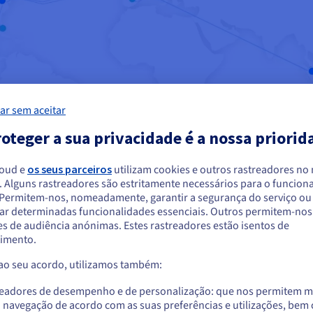
ar sem aceitar
oteger a sua privacidade é a nossa priorid
loud e
os seus parceiros
utilizam cookies e outros rastreadores no
. Alguns rastreadores são estritamente necessários para o funcio
arece que está localizado em Estados Unido
. Permitem-nos, nomeadamente, garantir a segurança do serviço ou
ar determinadas funcionalidades essenciais. Outros permitem-nos 
a encomendar a partir de Estados Unidos, terá de consultar e criar uma con
s de audiência anónimas. Estes rastreadores estão isentos de
website do país em questão.
imento.
 ao seu acordo, utilizamos também:
Aceder ao website do Estados Unidos
e produtos cloud que permitem responder às suas necessidades, 
us.ovhcloud.com/
public-cloud
Inglês
USD - $
readores de desempenho e de personalização: que nos permitem m
a navegação de acordo com as suas preferências e utilizações, be