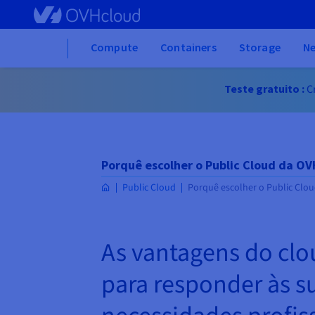
Skip
to
main
Home
Compute
Containers
Storage
N
content
Teste gratuito :
C
Porquê escolher o Public Cloud da O
Public Cloud
Porquê escolher o Public Clo
As vantagens do cl
para responder às s