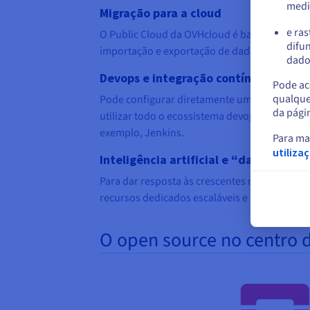
medi
Migração para a cloud
e ras
O Public Cloud da OVHcloud é baseado em mó
difun
importação e exportação de dados.
dados
Devops e integração contínua
Pode ace
qualque
Pode configurar diretamente uma grande qua
da pági
utilizar todo o ecossistema devops, como Ter
exemplo, Jenkins.
Para ma
utiliza
Inteligência artificial e “data driven
Para dar resposta às crescentes necessidade
recursos dedicados escaláveis e uma capacid
O open source no centro 