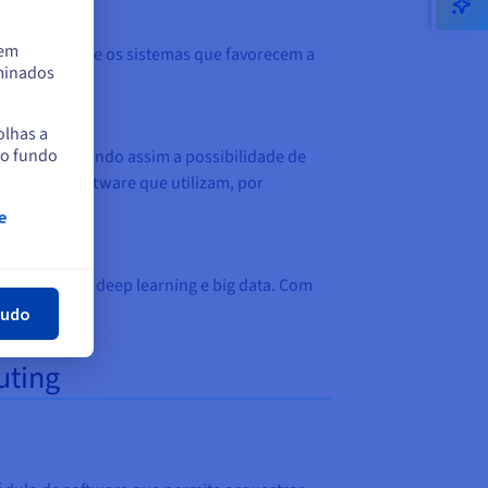
tem
 nativa entre os sistemas que favorecem a
rminados
olhas a
no fundo
oud, oferecendo assim a possibilidade de
bricas de software que utilizam, por
e
har
ne learning, deep learning e big data. Com
tudo
uting