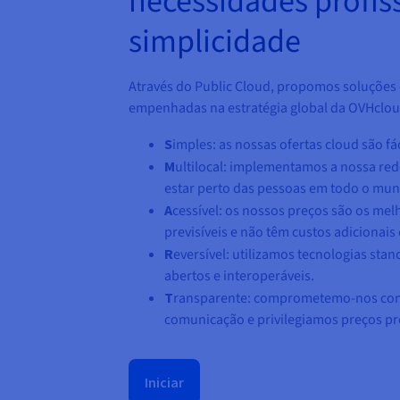
necessidades profis
simplicidade
Através do Public Cloud, propomos soluções
empenhadas na estratégia global da OVHclou
S
imples: as nossas ofertas cloud são fác
M
ultilocal: implementamos a nossa red
estar perto das pessoas em todo o mu
A
cessível: os nossos preços são os me
previsíveis e não têm custos adicionais 
R
eversível: utilizamos tecnologias st
abertos e interoperáveis.
T
ransparente: comprometemo-nos com 
comunicação e privilegiamos preços pre
Iniciar