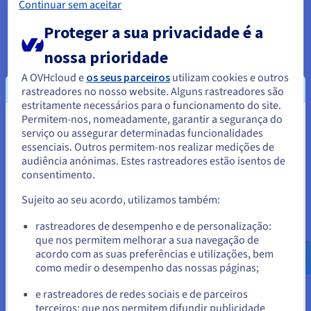
software específico. Os utilizadores avançados que
Continuar sem aceitar
necessitem de maior controlo sobre o seu ambiente de
Proteger a sua privacidade é a
alojamento poderão considerar este processo restritivo.
nossa prioridade
A OVHcloud e
os seus parceiros
utilizam cookies e outros
rastreadores no nosso website. Alguns rastreadores são
Riscos de Segurança
estritamente necessários para o funcionamento do site.
Embora os fornecedores de alojamento tomem medidas
Permitem-nos, nomeadamente, garantir a segurança do
Parece que está localizado em
para proteger os servidores partilhados, o facto de
serviço ou assegurar determinadas funcionalidades
vários websites serem alojados no mesmo servidor
essenciais. Outros permitem-nos realizar medições de
Estados Unidos.
significa que as vulnerabilidades de um site podem
audiência anónimas. Estes rastreadores estão isentos de
afetar outros. Um website mal protegido no servidor
consentimento.
Para encomendar a partir de Estados Unidos, terá de consultar e
poderá expor outros a riscos de segurança.
criar uma conta no website do país em questão.
Sujeito ao seu acordo, utilizamos também:
Aceder ao website do Estados Unidos
rastreadores de desempenho e de personalização:
que nos permitem melhorar a sua navegação de
us.ovhcloud.com/
Inglês
USD - $
acordo com as suas preferências e utilizações, bem
Quem Deve Usar O Alojamento
como medir o desempenho das nossas páginas;
ou
Partilhado?
e rastreadores de redes sociais e de parceiros
terceiros: que nos permitem difundir publicidade
Ficar no website atual