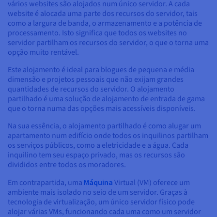
Documentação
Documentação
Documentação
vários websites são alojados num único servidor. A cada
Preços
Roadmap & Changelog
Roadmap & Changelog
Roadmap & Changelog
website é alocada uma parte dos recursos do servidor, tais
Observabilidade
Disponibilidade por regiões
como a largura de banda, o armazenamento e a potência de
processamento. Isto significa que todos os websites no
Documentação
servidor partilham os recursos do servidor, o que o torna uma
Roadmap & Changelog
Roadmap & Changelog
opção muito rentável.
Este alojamento é ideal para blogues de pequena e média
dimensão e projetos pessoais que não exijam grandes
quantidades de recursos do servidor. O alojamento
partilhado é uma solução de alojamento de entrada de gama
que o torna numa das opções mais acessíveis disponíveis.
Na sua essência, o alojamento partilhado é como alugar um
apartamento num edifício onde todos os inquilinos partilham
os serviços públicos, como a eletricidade e a água. Cada
inquilino tem seu espaço privado, mas os recursos são
divididos entre todos os moradores.
Em contrapartida, uma
Máquina
Virtual (VM) oferece um
ambiente mais isolado no seio de um servidor. Graças à
tecnologia de virtualização, um único servidor físico pode
alojar várias VMs, funcionando cada uma como um servidor