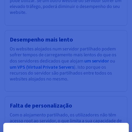
pode utilizar. Se um outro website do servidor sofrer um
elevado tráfego, poderá diminuir o desempenho do seu
website.
Desempenho mais lento
Os websites alojados num servidor partilhado podem
sofrer tempos de carregamento mais lentos do que os
dos servidores dedicados que alojam
um servidor
ou
um VPS (Virtual Private Servers
). Isto porque os
recursos do servidor são partilhados entre todos os
websites alojados no mesmo.
Falta de personalização
Com o alojamento partilhado, os utilizadores não têm
acesso root ao servidor, o que limita a sua capacidade de
personalizar as definições do servidor ou instalar