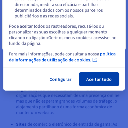
O alojamento partilhado é uma excelente opção para
direcionada, medir a sua eficácia e partilhar
particulares e pequenas empresas com competências
determinados dados com os nossos parceiros
técnicas limitadas ou com restrições orçamentais. Adequa-se
publicitários e as redes sociais.
Selecionar outro website
a:
Pode aceitar todos os rastreadores, recusá-los ou
personalizar as suas escolhas a qualquer momento
Pequenas empresas e startups
: Se está a começar
clicando na ligação «Gerir os meus cookies» acessível no
com um website, um blogue ou um portefólio online
fundo da página.
simples, o alojamento partilhado oferece-lhe uma
Fechar
solução acessível.
Para mais informações, pode consultar a nossa
política
de informações de utilização de cookies.
Websites
pessoais: Blogueiros pessoais, amadores, ou
qualquer pessoa com um site de projeto pessoal, irão
achar que o alojamento partilhado é mais do que
suficiente para as suas necessidades.
Configurar
Aceitar tudo
Organizações
sem fins lucrativos: Para as
organizações que necessitam de uma presença online
mas que não esperam grandes volumes de tráfego, o
alojamento partilhado é uma forma económica de
manter um website.
Sites
de comércio eletrónico de entrada de gama: As